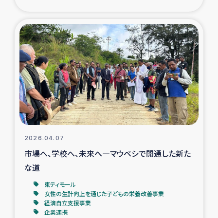
タイ国境ミャンマー移民子ども支援
漁民によるマングローブ植林活動
レバノンでのシリア難民への食糧・越冬支援
レバノンにおける緊急支援
レバノンでのシリア難民への教育支援事業
レバノンでのシリア難民・レバノン人への農業支援
2026.04.07
市場へ、学校へ、未来へ―マウベシで開通した新た
海外ルーツの市民との共生
な道
神原ゼミxパルシック
東ティモール
女性の生計向上を通じた子どもの栄養改善事業
経済自立支援事業
石巻市街地在宅被災者支援
企業連携