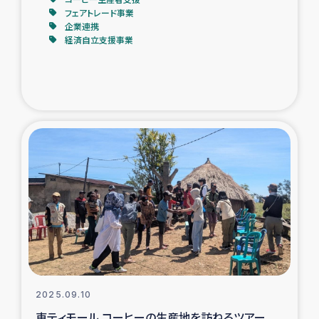
フェアトレード事業
企業連携
トルコ・シリア地震被災者支援
経済自立支援事業
デニヤヤ小規模紅茶農家支援
コーヒー生産者支援
アイナロ県マウベシ郡でのコーヒー畑改善事業
ベイルート大規模爆発被災者支援
女性の生計向上支援
アグロフォレストリー（カカオ）事業
2025.09.10
東ティモール コーヒーの生産地を訪ねるツアー