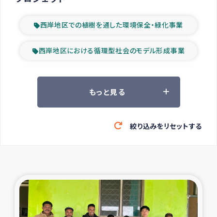
西岸地区での植樹を通した環境保全・緑化事業
西岸地区における循環型社会のモデル形成事業
ツアー参加者の声
もっと見る
山間部農村の水利改善事業
絞り込みをリセットする
緊急救援の時代
森林保全型農業の支援事業
東ティモール豪雨緊急支援
大雨による洪水被災者支援