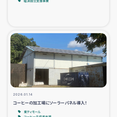
経済自立支援事業
ガザ地区での公園の緑化を通じた支援事業
ガザ地区における被災住民への緊急支援
ガザ地区酪農を通した女性グループの生計支援
ふりかけ普及と食生活改善による栄養改善事業
フェアトレード事業
緊急支援事業
女性の生計向上を通じた子どもの栄養改善事業
2026.01.14
民際教育
コーヒーの加工場にソーラーパネル導入！
東ティモール
食べる
コーヒー生産者支援