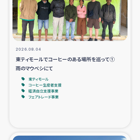
カカオ生産者支援事業
シリア国内避難民・帰還民の生活再建支援
トルコにおけるシリア難民支援事業
2026.08.04
インドネシア中部 スラウェシの地震・津波被災者支援
東ティモールでコーヒーのある場所を巡って①
雨のマウベシにて
スリランカ ムライティブ県帰還民の生活再建支援
東ティモール
コーヒー生産者支援
経済自立支援事業
スリランカ ジャフナ県干物事業
フェアトレード事業
スリランカ 緊急人道支援
スリランカ南部洪水被災者支援