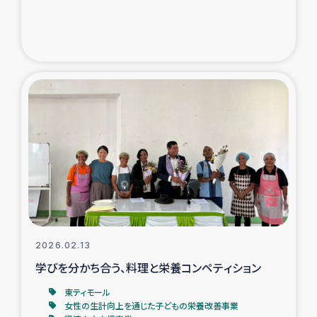
復興応援隊の活動
仮設住宅生活支援・農業復興支援
漁業復興支援
インターン・ボランティア日誌
経済自立支援事業
居場所づくり
2026.02.13
ガザ空爆被災者への食料支援と農家生産支援
学びを分かち合う、料理と栄養コンペティション
ガザ地区における羊の畜産支援
東ティモール
女性の生計向上を通じた子どもの栄養改善事業