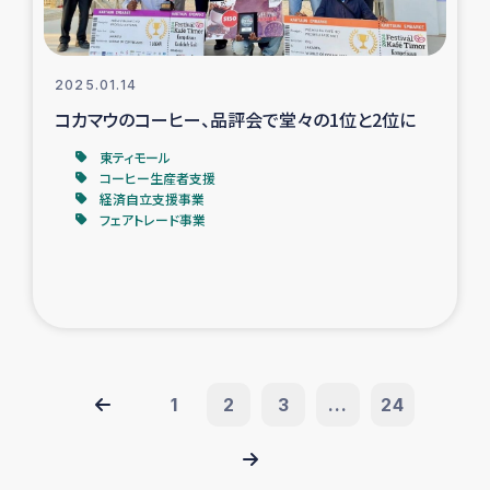
2025.01.14
コカマウのコーヒー、品評会で堂々の1位と2位に
東ティモール
コーヒー生産者支援
経済自立支援事業
フェアトレード事業
1
2
3
...
24