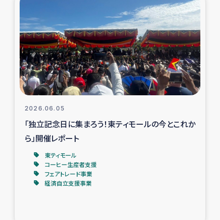
スリランカの南北女性をつなぐサリー・リサイクル・プロ
ジェクト
復興支援事業
民際教育事業
女性グループPIFWANITAによる食品加工事業
2026.06.05
ガザ人道支援
「独立記念日に集まろう！東ティモールの今とこれか
ら」開催レポート
令和6年能登半島地震 緊急支援
東ティモール
コーヒー生産者支援
国内避難民への物資配付および教育支援
フェアトレード事業
経済自立支援事業
ミャンマー緊急支援