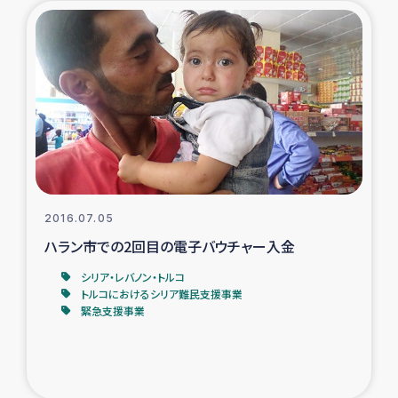
タイ国境ミャンマー移民子ども支援
漁民によるマングローブ植林活動
レバノンでのシリア難民への食糧・越冬支援
レバノンにおける緊急支援
レバノンでのシリア難民への教育支援事業
2016.07.05
レバノンでのシリア難民・レバノン人への農業支援
ハラン市での2回目の電子バウチャー入金
シリア・レバノン・トルコ
海外ルーツの市民との共生
トルコにおけるシリア難民支援事業
緊急支援事業
神原ゼミxパルシック
石巻市街地在宅被災者支援