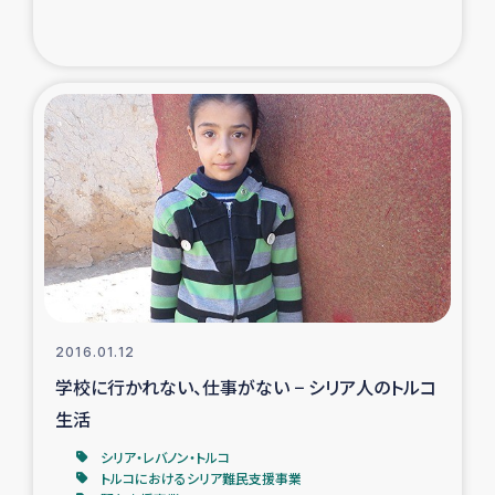
トルコ・シリア地震被災者支援
デニヤヤ小規模紅茶農家支援
コーヒー生産者支援
アイナロ県マウベシ郡でのコーヒー畑改善事業
ベイルート大規模爆発被災者支援
女性の生計向上支援
2016.01.12
学校に行かれない、仕事がない − シリア人のトルコ
アグロフォレストリー（カカオ）事業
生活
シリア・レバノン・トルコ
トルコにおけるシリア難民支援事業