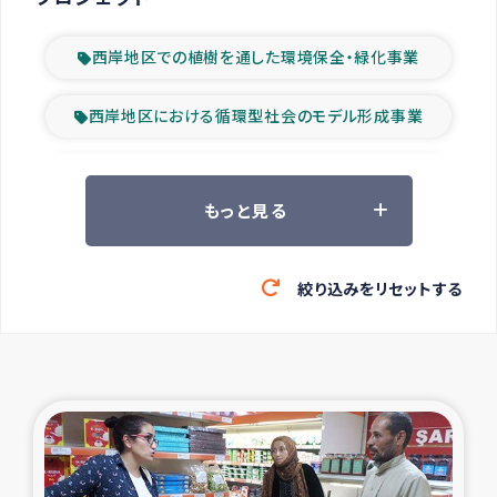
西岸地区での植樹を通した環境保全・緑化事業
西岸地区における循環型社会のモデル形成事業
ツアー参加者の声
もっと見る
山間部農村の水利改善事業
絞り込みをリセットする
緊急救援の時代
森林保全型農業の支援事業
東ティモール豪雨緊急支援
大雨による洪水被災者支援