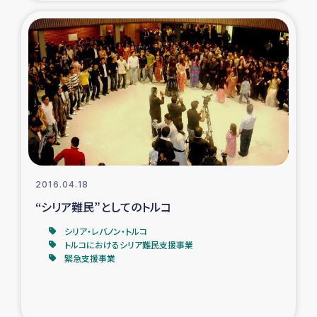
復興応援隊の活動
仮設住宅生活支援・農業復興支援
漁業復興支援
インターン・ボランティア日誌
経済自立支援事業
2016.04.18
“シリア難民”としてのトルコ
居場所づくり
シリア・レバノン・トルコ
トルコにおけるシリア難民支援事業
ガザ空爆被災者への食料支援と農家生産支援
緊急支援事業
ガザ地区における羊の畜産支援