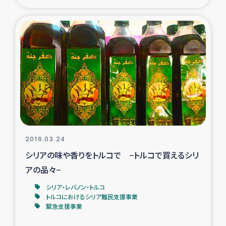
ガザ地区での公園の緑化を通じた支援事業
ガザ地区における被災住民への緊急支援
ガザ地区酪農を通した女性グループの生計支援
ふりかけ普及と食生活改善による栄養改善事業
フェアトレード事業
緊急支援事業
2016.03.24
シリアの味や香りをトルコで −トルコで買えるシリ
女性の生計向上を通じた子どもの栄養改善事業
アの品々−
シリア・レバノン・トルコ
民際教育
トルコにおけるシリア難民支援事業
緊急支援事業
食べる