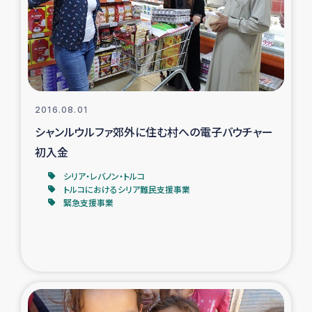
カカオ生産者支援事業
シリア国内避難民・帰還民の生活再建支援
トルコにおけるシリア難民支援事業
2016.08.01
インドネシア中部 スラウェシの地震・津波被災者支援
シャンルウルファ郊外に住む村への電子バウチャー
初入金
スリランカ ムライティブ県帰還民の生活再建支援
シリア・レバノン・トルコ
トルコにおけるシリア難民支援事業
緊急支援事業
スリランカ ジャフナ県干物事業
スリランカ 緊急人道支援
スリランカ南部洪水被災者支援