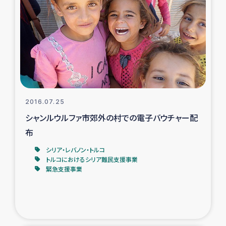
スリランカの南北女性をつなぐサリー・リサイクル・プロ
ジェクト
復興支援事業
民際教育事業
女性グループPIFWANITAによる食品加工事業
2016.07.25
シャンルウルファ市郊外の村での電子バウチャー配
ガザ人道支援
布
令和6年能登半島地震 緊急支援
シリア・レバノン・トルコ
トルコにおけるシリア難民支援事業
緊急支援事業
国内避難民への物資配付および教育支援
ミャンマー緊急支援