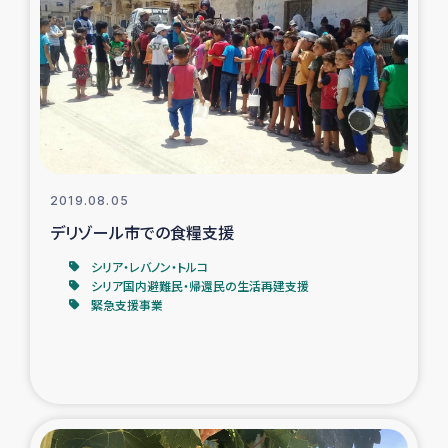
ガザ地区での公園の緑化を通じた支援事業
ガザ地区における被災住民への緊急支援
ガザ地区酪農を通した女性グループの生計支援
ふりかけ普及と食生活改善による栄養改善事業
2019.08.05
フェアトレード事業
デリゾール市での食糧支援
シリア・レバノン・トルコ
緊急支援事業
シリア国内避難民・帰還民の生活再建支援
緊急支援事業
女性の生計向上を通じた子どもの栄養改善事業
民際教育
食べる