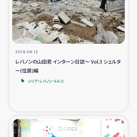
タイ国境ミャンマー移民子ども支援
漁民によるマングローブ植林活動
レバノンでのシリア難民への食糧・越冬支援
レバノンにおける緊急支援
2019.09.12
レバノンの山田君 インターン日誌～ Vol.3 シェルタ
レバノンでのシリア難民への教育支援事業
ー(住居)編
シリア・レバノン・トルコ
レバノンでのシリア難民・レバノン人への農業支援
海外ルーツの市民との共生
神原ゼミxパルシック
石巻市街地在宅被災者支援