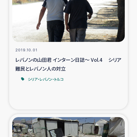
スリランカの南北女性をつなぐサリー・リサイクル・プロ
ジェクト
復興支援事業
民際教育事業
2019.10.01
女性グループPIFWANITAによる食品加工事業
レバノンの山田君 インターン日誌～ Vol.4 シリア
難民とレバノン人の対立
ガザ人道支援
シリア・レバノン・トルコ
令和6年能登半島地震 緊急支援
国内避難民への物資配付および教育支援
ミャンマー緊急支援