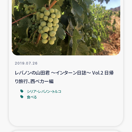
トルコ・シリア地震被災者支援
デニヤヤ小規模紅茶農家支援
コーヒー生産者支援
アイナロ県マウベシ郡でのコーヒー畑改善事業
2019.07.26
レバノンの山田君 ～インターン日誌～ Vol.2 日帰
ベイルート大規模爆発被災者支援
り旅行、西ベカー編
女性の生計向上支援
シリア・レバノン・トルコ
食べる
アグロフォレストリー（カカオ）事業