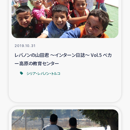
カカオ生産者支援事業
シリア国内避難民・帰還民の生活再建支援
トルコにおけるシリア難民支援事業
2019.10.31
インドネシア中部 スラウェシの地震・津波被災者支援
レバノンの山田君 ～インターン日誌～ Vol.5 ベカ
ー高原の教育センター
スリランカ ムライティブ県帰還民の生活再建支援
シリア・レバノン・トルコ
スリランカ ジャフナ県干物事業
スリランカ 緊急人道支援
スリランカ南部洪水被災者支援