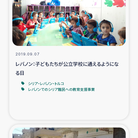
復興応援隊の活動
仮設住宅生活支援・農業復興支援
漁業復興支援
2019.09.07
インターン・ボランティア日誌
レバノン：子どもたちが公立学校に通えるようにな
る日
経済自立支援事業
シリア・レバノン・トルコ
レバノンでのシリア難民への教育支援事業
居場所づくり
ガザ空爆被災者への食料支援と農家生産支援
ガザ地区における羊の畜産支援