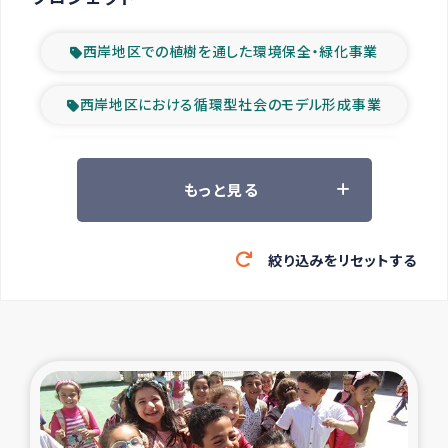
西岸地区での植樹を通した環境保全・緑化事業
西岸地区における循環型社会のモデル形成事業
ツアー参加者の声
もっと見る
山間部農村の水利改善事業
絞り込みをリセットする
緊急救援の時代
森林保全型農業の支援事業
東ティモール豪雨緊急支援
大雨による洪水被災者支援