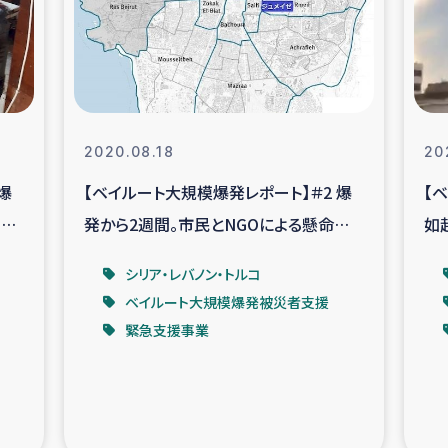
なぐサリー・リサイクル・プロジ
復興
クト
教育事業
女性グループPIFWA
2020.08.18
20
爆
【ベイルート大規模爆発レポート】＃2 爆
【
人道支援
令和6年能登半
、人
発から2週間。市民とNGOによる懸命な
如
資配付および教育支援
ミャンマ
活動が続いています。
爆
シリア・レバノン・トルコ
ベイルート大規模爆発被災者支援
マー移民子ども支援
漁民によるマン
緊急支援事業
難民への食糧・越冬支援
レバノンに
ア難民への教育支援事業
レバノンでのシリア難民