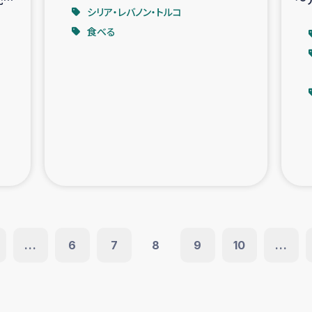
シリア・レバノン・トルコ
～
食べる
...
6
7
8
9
10
...