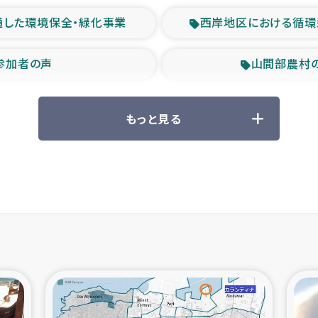
通した環境保全・緑化事業
西岸地区における循環
参加者の声
山間部農村
救援の時代
森林保全型
もっと見る
ル豪雨緊急支援
大雨による
産者支援事業
シリア国内避難民・
シリア難民支援事業
インドネシア中部 スラウ
ィブ県帰還民の生活再建支援
スリランカ ジ
 緊急人道支援
スリランカ南