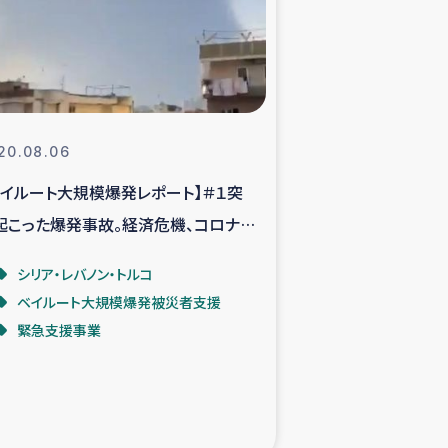
支援事業
NITAによる食品加工事業
20.08.06
ベイルート大規模爆発レポート】＃１突
島地震 緊急支援
起こった爆発事故。経済危機、コロナ、
ー緊急支援
発…。今、我々に何ができるのか。
シリア・レバノン・トルコ
ベイルート大規模爆発被災者支援
グローブ植林活動
緊急支援事業
おける緊急支援
・レバノン人への農業支援