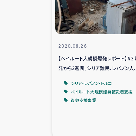
スリランカの南北女性をつ
ェ
民際
2020.08.26
【ベイルート大規模爆発レポート】＃3 
ガザ
発から3週間。シリア難民、レバノン人
国内避難民への物
びとの声。
シリア・レバノン・トルコ
ベイルート大規模爆発被災者支援
タイ国境ミャン
復興支援事業
レバノンでのシリア
レバノンでのシリ