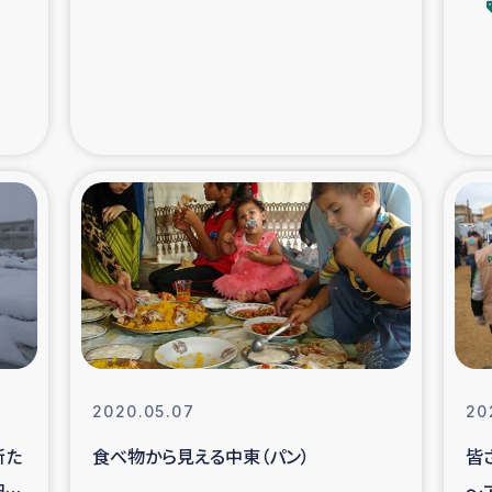
支援事業
女性の生計向上を通じ
際教育
食
ア地震被災者支援
デニヤヤ小規
ー生産者支援
アイナロ県マウベシ郡
規模爆発被災者支援
女性の生
トリー（カカオ）事業
2020.05.07
20
新た
食べ物から見える中東（パン）
皆
配布
～