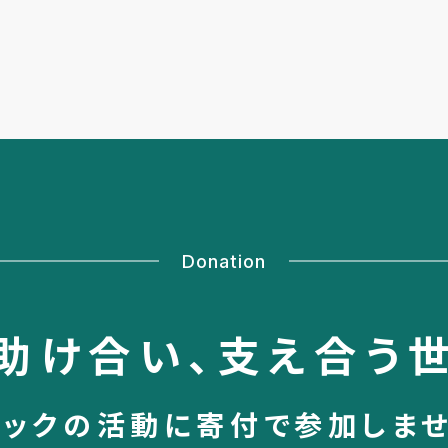
Donation
助け合い、
支え合う
シックの活動に
寄付で参加しま