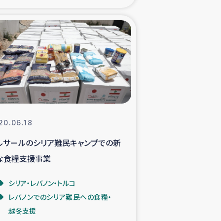
xパルシック
援隊の活動
復興支援
立支援事業
20.06.18
食料支援と農家生産支援
ルサールのシリア難民キャンプでの新
な食糧支援事業
緑化を通じた支援事業
シリア・レバノン・トルコ
女性グループの生計支援
レバノンでのシリア難民への食糧・
越冬支援
レード事業