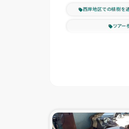
西岸地区での植樹を
ツアー
緊急
東ティモー
カカオ生
トルコにおける
スリランカ ムライテ
スリランカ