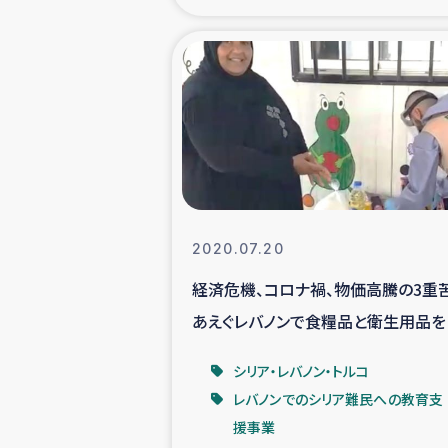
海外ルーツ
石巻市街地
仮設住宅生活
インターン・
2020.07.20
居場
経済危機、コロナ禍、物価高騰の3重
あえぐレバノンで食糧品と衛生用品を
ガザ地区にお
布しました
シリア・レバノン・トルコ
ガザ地区における
レバノンでのシリア難民への教育支
援事業
ふりかけ普及と食生