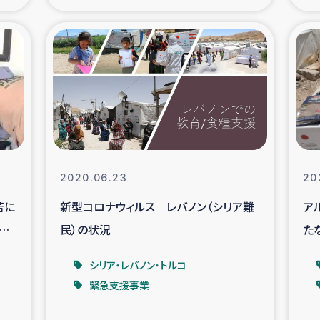
の市民との共生
神原ゼミ
在宅被災者支援
復興応
支援・農業復興支援
漁業
ボランティア日誌
経済自
2020.06.23
20
所づくり
ガザ空爆被災者への
苦に
新型コロナウィルス レバノン（シリア難
ア
配
民）の状況
た
ける羊の畜産支援
ガザ地区での公園の
シリア・レバノン・トルコ
被災住民への緊急支援
ガザ地区酪農を通した
緊急支援事業
活改善による栄養改善事業
フェアト