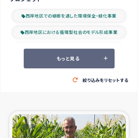
西岸地区での植樹を通した環境保全・緑化事業
西岸地区における循環型社会のモデル形成事業
ツアー参加者の声
もっと見る
山間部農村の水利改善事業
絞り込みをリセットする
緊急救援の時代
森林保全型農業の支援事業
東ティモール豪雨緊急支援
大雨による洪水被災者支援