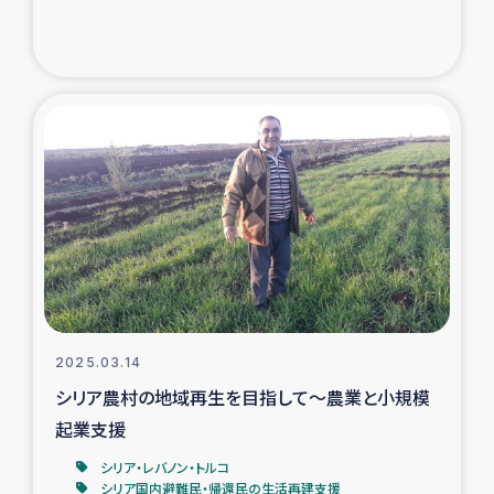
トルコ・シリア地震被災者支援
デニヤヤ小規模紅茶農家支援
コーヒー生産者支援
アイナロ県マウベシ郡でのコーヒー畑改善事業
ベイルート大規模爆発被災者支援
女性の生計向上支援
2025.03.14
シリア農村の地域再生を目指して～農業と小規模
アグロフォレストリー（カカオ）事業
起業支援
シリア・レバノン・トルコ
シリア国内避難民・帰還民の生活再建支援