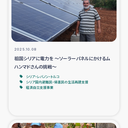
スリランカの南北女性をつなぐサリー・リサイクル・プロ
ジェクト
復興支援事業
民際教育事業
2025.10.08
女性グループPIFWANITAによる食品加工事業
祖国シリアに電力を ～ソーラーパネルにかけるム
ハンマドさんの挑戦～
ガザ人道支援
シリア・レバノン・トルコ
シリア国内避難民・帰還民の生活再建支援
令和6年能登半島地震 緊急支援
経済自立支援事業
国内避難民への物資配付および教育支援
ミャンマー緊急支援