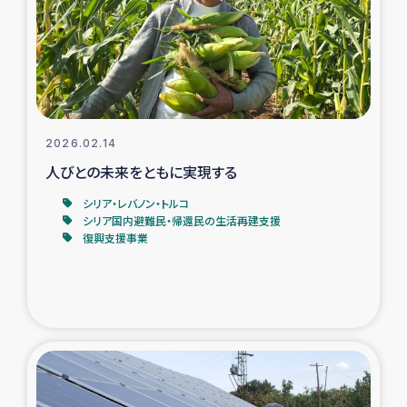
カカオ生産者支援事業
シリア国内避難民・帰還民の生活再建支援
トルコにおけるシリア難民支援事業
2026.02.14
インドネシア中部 スラウェシの地震・津波被災者支援
人びとの未来をともに実現する
シリア・レバノン・トルコ
スリランカ ムライティブ県帰還民の生活再建支援
シリア国内避難民・帰還民の生活再建支援
復興支援事業
スリランカ ジャフナ県干物事業
スリランカ 緊急人道支援
スリランカ南部洪水被災者支援