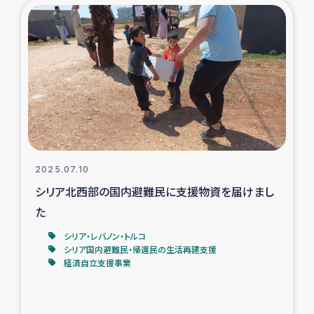
復興応援隊の活動
仮設住宅生活支援・農業復興支援
漁業復興支援
インターン・ボランティア日誌
2025.07.10
経済自立支援事業
シリア北西部の国内避難民に支援物資を届けまし
た
居場所づくり
シリア・レバノン・トルコ
ガザ空爆被災者への食料支援と農家生産支援
シリア国内避難民・帰還民の生活再建支援
経済自立支援事業
ガザ地区における羊の畜産支援