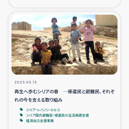
ガザ地区での公園の緑化を通じた支援事業
ガザ地区における被災住民への緊急支援
ガザ地区酪農を通した女性グループの生計支援
ふりかけ普及と食生活改善による栄養改善事業
フェアトレード事業
緊急支援事業
2025.05.13
再生へ歩むシリアの春 ―帰還民と避難民、それぞ
女性の生計向上を通じた子どもの栄養改善事業
れの今を支える取り組み
シリア・レバノン・トルコ
民際教育
シリア国内避難民・帰還民の生活再建支援
経済自立支援事業
食べる