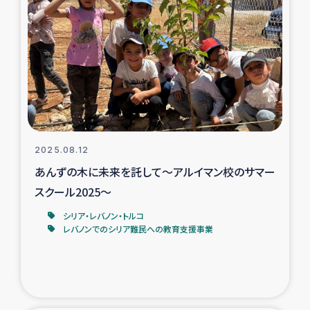
タイ国境ミャンマー移民子ども支援
漁民によるマングローブ植林活動
レバノンでのシリア難民への食糧・越冬支援
レバノンにおける緊急支援
2025.08.12
レバノンでのシリア難民への教育支援事業
あんずの木に未来を託して～アルイマン校のサマー
レバノンでのシリア難民・レバノン人への農業支援
スクール2025～
シリア・レバノン・トルコ
海外ルーツの市民との共生
レバノンでのシリア難民への教育支援事業
神原ゼミxパルシック
石巻市街地在宅被災者支援