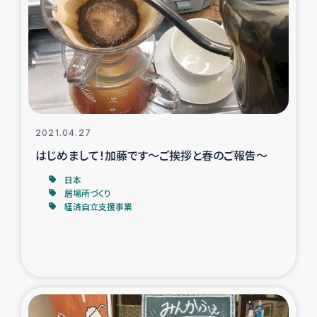
タイ国境ミャンマー移民子ども支援
漁民によるマングローブ植林活動
レバノンでのシリア難民への食糧・越冬支援
レバノンにおける緊急支援
2021.04.27
はじめまして！加藤です～ご挨拶と春のご報告～
レバノンでのシリア難民への教育支援事業
日本
レバノンでのシリア難民・レバノン人への農業支援
居場所づくり
経済自立支援事業
海外ルーツの市民との共生
神原ゼミxパルシック
石巻市街地在宅被災者支援