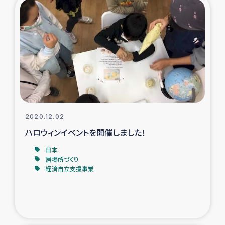
トルコ・シリア地震被災者支援
デニヤヤ小規模紅茶農家支援
コーヒー生産者支援
アイナロ県マウベシ郡でのコーヒー畑改善事業
2020.12.02
ベイルート大規模爆発被災者支援
ハロウィンイベントを開催しました！
日本
女性の生計向上支援
居場所づくり
経済自立支援事業
アグロフォレストリー（カカオ）事業