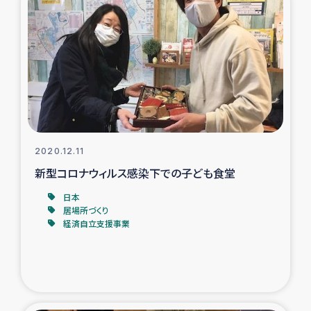
ガザ地区での公園の緑化を通じた支援事業
ガザ地区における被災住民への緊急支援
ガザ地区酪農を通した女性グループの生計支援
ふりかけ普及と食生活改善による栄養改善事業
2020.12.11
フェアトレード事業
新型コロナウィルス感染下での子ども食堂
緊急支援事業
日本
居場所づくり
経済自立支援事業
女性の生計向上を通じた子どもの栄養改善事業
民際教育
食べる