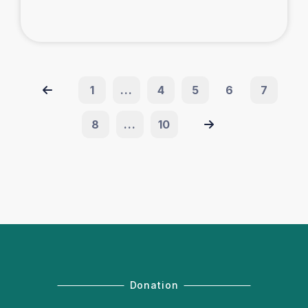
1
...
4
5
6
7
8
...
10
Donation