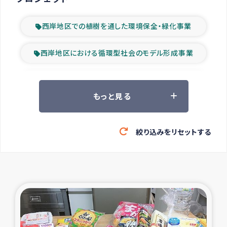
西岸地区での植樹を通した環境保全・緑化事業
西岸地区における循環型社会のモデル形成事業
ツアー参加者の声
もっと見る
山間部農村の水利改善事業
絞り込みをリセットする
緊急救援の時代
森林保全型農業の支援事業
東ティモール豪雨緊急支援
大雨による洪水被災者支援