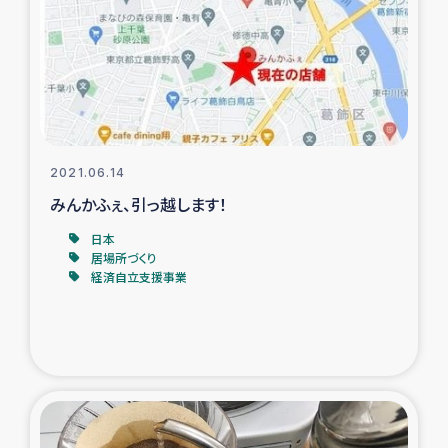
スリランカの南北女性をつなぐサリー・リサイクル・プロ
ジェクト
復興支援事業
民際教育事業
2021.06.14
女性グループPIFWANITAによる食品加工事業
みんかふぇ、引っ越します！
日本
ガザ人道支援
居場所づくり
経済自立支援事業
令和6年能登半島地震 緊急支援
国内避難民への物資配付および教育支援
ミャンマー緊急支援