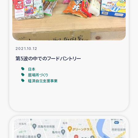
カカオ生産者支援事業
シリア国内避難民・帰還民の生活再建支援
トルコにおけるシリア難民支援事業
2021.10.12
インドネシア中部 スラウェシの地震・津波被災者支援
第5波の中でのフードパントリー
日本
スリランカ ムライティブ県帰還民の生活再建支援
居場所づくり
経済自立支援事業
スリランカ ジャフナ県干物事業
スリランカ 緊急人道支援
スリランカ南部洪水被災者支援