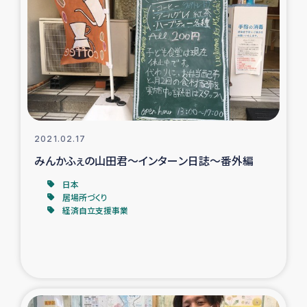
復興応援隊の活動
仮設住宅生活支援・農業復興支援
漁業復興支援
インターン・ボランティア日誌
2021.02.17
みんかふぇの山田君～インターン日誌～番外編
経済自立支援事業
日本
居場所づくり
居場所づくり
経済自立支援事業
ガザ空爆被災者への食料支援と農家生産支援
ガザ地区における羊の畜産支援