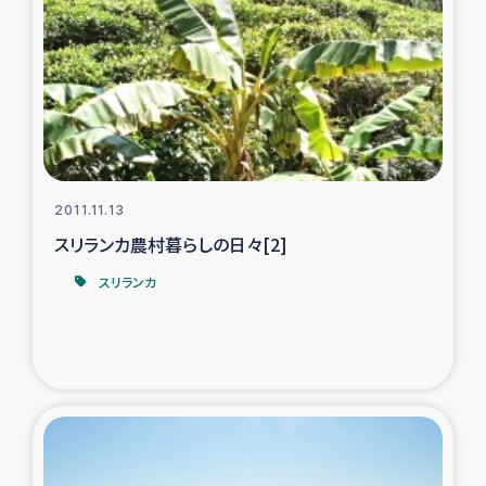
トルコ・シリア地震被災者支援
デニヤヤ小規模紅茶農家支援
コーヒー生産者支援
2011.11.13
アイナロ県マウベシ郡でのコーヒー畑改善事業
スリランカ農村暮らしの日々[2]
ベイルート大規模爆発被災者支援
スリランカ
女性の生計向上支援
アグロフォレストリー（カカオ）事業