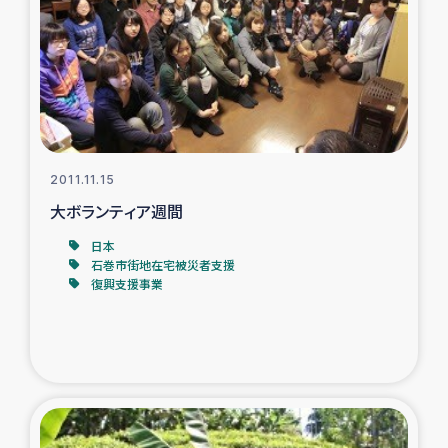
ガザ地区での公園の緑化を通じた支援事業
ガザ地区における被災住民への緊急支援
ガザ地区酪農を通した女性グループの生計支援
ふりかけ普及と食生活改善による栄養改善事業
2011.11.15
大ボランティア週間
フェアトレード事業
日本
石巻市街地在宅被災者支援
緊急支援事業
復興支援事業
女性の生計向上を通じた子どもの栄養改善事業
民際教育
食べる