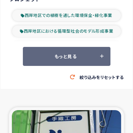
西岸地区での植樹を通した環境保全・緑化事業
西岸地区における循環型社会のモデル形成事業
ツアー参加者の声
もっと見る
山間部農村の水利改善事業
絞り込みをリセットする
緊急救援の時代
森林保全型農業の支援事業
東ティモール豪雨緊急支援
大雨による洪水被災者支援