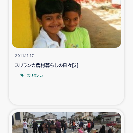
タイ国境ミャンマー移民子ども支援
漁民によるマングローブ植林活動
レバノンでのシリア難民への食糧・越冬支援
レバノンにおける緊急支援
2011.11.17
スリランカ農村暮らしの日々[3]
レバノンでのシリア難民への教育支援事業
スリランカ
レバノンでのシリア難民・レバノン人への農業支援
海外ルーツの市民との共生
神原ゼミxパルシック
石巻市街地在宅被災者支援