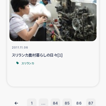
2011.11.06
スリランカ農村暮らしの日々[1]
スリランカ
1
...
84
85
86
87