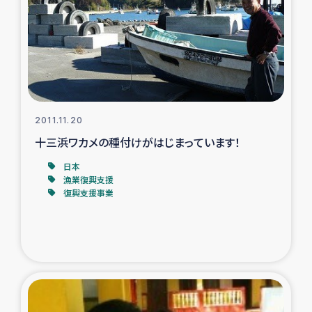
スリランカの南北女性をつなぐサリー・リサイクル・プロ
ジェクト
復興支援事業
民際教育事業
2011.11.20
女性グループPIFWANITAによる食品加工事業
十三浜ワカメの種付けがはじまっています！
日本
ガザ人道支援
漁業復興支援
復興支援事業
令和6年能登半島地震 緊急支援
国内避難民への物資配付および教育支援
ミャンマー緊急支援