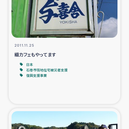
カカオ生産者支援事業
シリア国内避難民・帰還民の生活再建支援
トルコにおけるシリア難民支援事業
2011.11.25
インドネシア中部 スラウェシの地震・津波被災者支援
織カフェもやってます
日本
スリランカ ムライティブ県帰還民の生活再建支援
石巻市街地在宅被災者支援
復興支援事業
スリランカ ジャフナ県干物事業
スリランカ 緊急人道支援
スリランカ南部洪水被災者支援