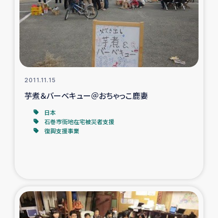
復興応援隊の活動
仮設住宅生活支援・農業復興支援
漁業復興支援
2011.11.15
芋煮＆バーベキュー＠おちゃっこ鹿妻
インターン・ボランティア日誌
日本
経済自立支援事業
石巻市街地在宅被災者支援
復興支援事業
居場所づくり
ガザ空爆被災者への食料支援と農家生産支援
ガザ地区における羊の畜産支援