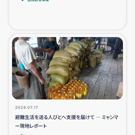
トルコ・シリア地震被災者支援
デニヤヤ小規模紅茶農家支援
コーヒー生産者支援
アイナロ県マウベシ郡でのコーヒー畑改善事業
ベイルート大規模爆発被災者支援
女性の生計向上支援
アグロフォレストリー（カカオ）事業
2026.07.17
避難生活を送る人びとへ支援を届けて ― ミャンマ
ー現地レポート