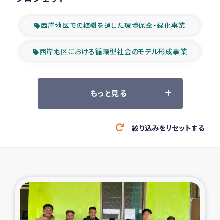
西岸地区での植樹を通した環境保全・緑化事業
西岸地区における循環型社会のモデル形成事業
ツアー参加者の声
もっと見る
山間部農村の水利改善事業
絞り込みをリセットする
緊急救援の時代
森林保全型農業の支援事業
東ティモール豪雨緊急支援
大雨による洪水被災者支援