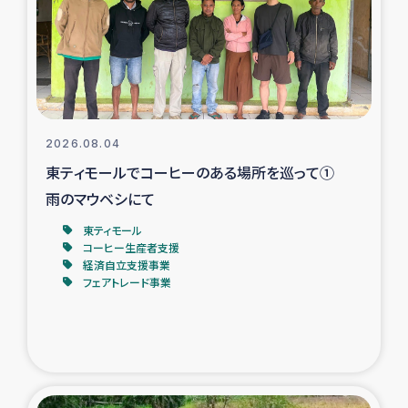
カカオ生産者支援事業
シリア国内避難民・帰還民の生活再建支援
トルコにおけるシリア難民支援事業
2026.08.04
インドネシア中部 スラウェシの地震・津波被災者支援
東ティモールでコーヒーのある場所を巡って①
雨のマウベシにて
スリランカ ムライティブ県帰還民の生活再建支援
東ティモール
コーヒー生産者支援
経済自立支援事業
スリランカ ジャフナ県干物事業
フェアトレード事業
スリランカ 緊急人道支援
スリランカ南部洪水被災者支援