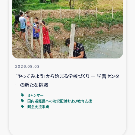
スリランカの南北女性をつなぐサリー・リサイクル・プロ
ジェクト
復興支援事業
民際教育事業
女性グループPIFWANITAによる食品加工事業
2026.08.03
ガザ人道支援
「やってみよう」から始まる学校づくり ― 学習センタ
ーの新たな挑戦
令和6年能登半島地震 緊急支援
ミャンマー
国内避難民への物資配付および教育支援
国内避難民への物資配付および教育支援
緊急支援事業
ミャンマー緊急支援