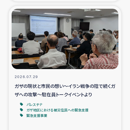
タイ国境ミャンマー移民子ども支援
漁民によるマングローブ植林活動
レバノンでのシリア難民への食糧・越冬支援
レバノンにおける緊急支援
レバノンでのシリア難民への教育支援事業
2026.07.29
レバノンでのシリア難民・レバノン人への農業支援
ガザの現状と市民の想い～イラン戦争の陰で続くガ
ザへの攻撃～駐在員トークイベントより
海外ルーツの市民との共生
パレスチナ
神原ゼミxパルシック
ガザ地区における被災住民への緊急支援
緊急支援事業
石巻市街地在宅被災者支援