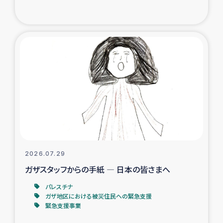
復興応援隊の活動
仮設住宅生活支援・農業復興支援
漁業復興支援
インターン・ボランティア日誌
経済自立支援事業
居場所づくり
2026.07.29
ガザスタッフからの手紙 ― 日本の皆さまへ
ガザ空爆被災者への食料支援と農家生産支援
パレスチナ
ガザ地区における被災住民への緊急支援
ガザ地区における羊の畜産支援
緊急支援事業