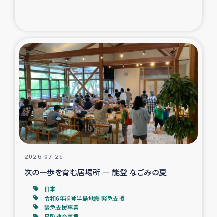
ガザ地区での公園の緑化を通じた支援事業
ガザ地区における被災住民への緊急支援
ガザ地区酪農を通した女性グループの生計支援
ふりかけ普及と食生活改善による栄養改善事業
フェアトレード事業
緊急支援事業
2026.07.29
女性の生計向上を通じた子どもの栄養改善事業
次の一歩を育む居場所 ― 能登 なごみの夏
民際教育
日本
令和6年能登半島地震 緊急支援
緊急支援事業
食べる
民際教育事業