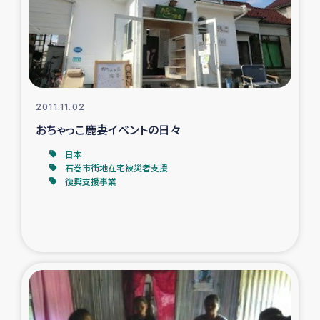
タイ国境ミャンマー移民子ども支援
漁民によるマングローブ植林活動
レバノンでのシリア難民への食糧・越冬支援
2011.11.02
レバノンにおける緊急支援
おちゃっこ鹿妻イベントの日々
日本
レバノンでのシリア難民への教育支援事業
石巻市街地在宅被災者支援
復興支援事業
レバノンでのシリア難民・レバノン人への農業支援
海外ルーツの市民との共生
神原ゼミxパルシック
石巻市街地在宅被災者支援