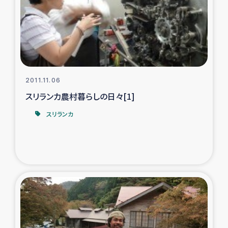
カカオ生産者支援事業
シリア国内避難民・帰還民の生活再建支援
トルコにおけるシリア難民支援事業
2011.11.06
インドネシア中部 スラウェシの地震・津波被災者支援
スリランカ農村暮らしの日々[1]
スリランカ
スリランカ ムライティブ県帰還民の生活再建支援
スリランカ ジャフナ県干物事業
スリランカ 緊急人道支援
スリランカ南部洪水被災者支援