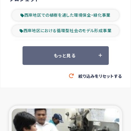
西岸地区での植樹を通した環境保全・緑化事業
西岸地区における循環型社会のモデル形成事業
ツアー参加者の声
もっと見る
山間部農村の水利改善事業
絞り込みをリセットする
緊急救援の時代
森林保全型農業の支援事業
東ティモール豪雨緊急支援
大雨による洪水被災者支援