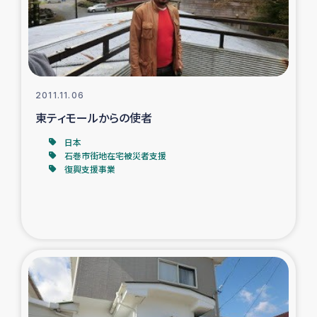
スリランカの南北女性をつなぐサリー・リサイクル・プロ
ジェクト
復興支援事業
2011.11.06
民際教育事業
東ティモールからの使者
女性グループPIFWANITAによる食品加工事業
日本
石巻市街地在宅被災者支援
復興支援事業
ガザ人道支援
令和6年能登半島地震 緊急支援
国内避難民への物資配付および教育支援
ミャンマー緊急支援