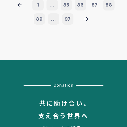
1
...
85
86
87
88
89
...
97
Donation
共に助け合い、
支え合う世界へ