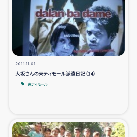
ガザ地区での公園の緑化を通じた支援事業
ガザ地区における被災住民への緊急支援
ガザ地区酪農を通した女性グループの生計支援
ふりかけ普及と食生活改善による栄養改善事業
2011.11.01
フェアトレード事業
大坂さんの東ティモール派遣日記（14）
東ティモール
緊急支援事業
女性の生計向上を通じた子どもの栄養改善事業
民際教育
食べる