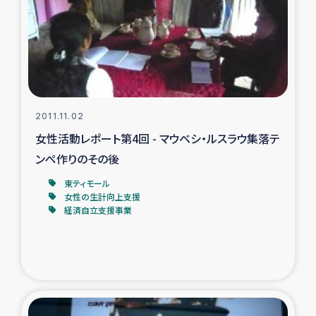
復興応援隊の活動
仮設住宅生活支援・農業復興支援
漁業復興支援
2011.11.02
女性活動レポート第4回 - マウベシ・ルスラウ集落テ
インターン・ボランティア日誌
ンペ作りのその後
経済自立支援事業
東ティモール
女性の生計向上支援
経済自立支援事業
居場所づくり
ガザ空爆被災者への食料支援と農家生産支援
ガザ地区における羊の畜産支援