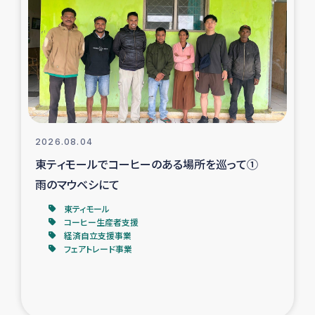
スリランカの南北女性をつなぐサリー・リサイクル・プロ
ジェクト
復興支援事業
民際教育事業
女性グループPIFWANITAによる食品加工事業
2026.08.04
東ティモールでコーヒーのある場所を巡って①
ガザ人道支援
雨のマウベシにて
令和6年能登半島地震 緊急支援
東ティモール
コーヒー生産者支援
経済自立支援事業
国内避難民への物資配付および教育支援
フェアトレード事業
ミャンマー緊急支援