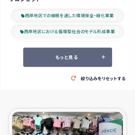
西岸地区での植樹を通した環境保全・緑化事業
西岸地区における循環型社会のモデル形成事業
ツアー参加者の声
もっと見る
山間部農村の水利改善事業
絞り込みをリセットする
緊急救援の時代
森林保全型農業の支援事業
東ティモール豪雨緊急支援
大雨による洪水被災者支援