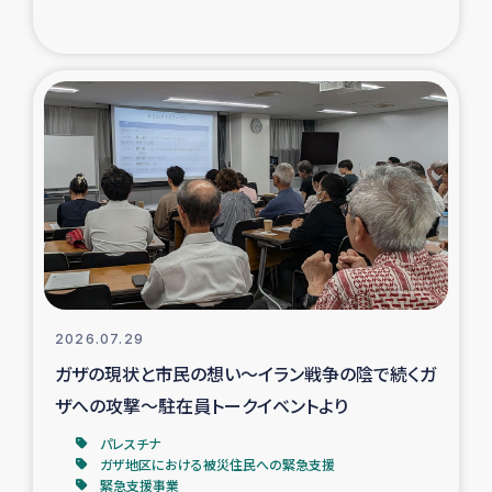
復興応援隊の活動
仮設住宅生活支援・農業復興支援
漁業復興支援
インターン・ボランティア日誌
経済自立支援事業
居場所づくり
2026.07.29
ガザの現状と市民の想い～イラン戦争の陰で続くガ
ガザ空爆被災者への食料支援と農家生産支援
ザへの攻撃～駐在員トークイベントより
パレスチナ
ガザ地区における羊の畜産支援
ガザ地区における被災住民への緊急支援
緊急支援事業