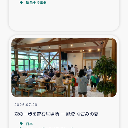
緊急支援事業
トルコ・シリア地震被災者支援
デニヤヤ小規模紅茶農家支援
コーヒー生産者支援
アイナロ県マウベシ郡でのコーヒー畑改善事業
ベイルート大規模爆発被災者支援
女性の生計向上支援
アグロフォレストリー（カカオ）事業
2026.07.29
次の一歩を育む居場所 ― 能登 なごみの夏
日本