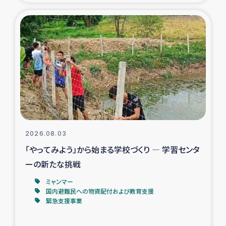
タイ国境ミャンマー移民子ども支援
漁民によるマングローブ植林活動
レバノンでのシリア難民への食糧・越冬支援
レバノンにおける緊急支援
レバノンでのシリア難民への教育支援事業
2026.08.03
レバノンでのシリア難民・レバノン人への農業支援
「やってみよう」から始まる学校づくり ― 学習センタ
ーの新たな挑戦
海外ルーツの市民との共生
ミャンマー
神原ゼミxパルシック
国内避難民への物資配付および教育支援
緊急支援事業
石巻市街地在宅被災者支援