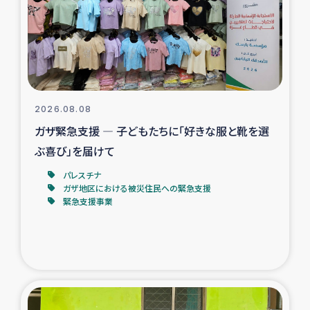
カカオ生産者支援事業
シリア国内避難民・帰還民の生活再建支援
トルコにおけるシリア難民支援事業
2026.08.08
インドネシア中部 スラウェシの地震・津波被災者支援
ガザ緊急支援 ― 子どもたちに「好きな服と靴を選
ぶ喜び」を届けて
スリランカ ムライティブ県帰還民の生活再建支援
パレスチナ
ガザ地区における被災住民への緊急支援
緊急支援事業
スリランカ ジャフナ県干物事業
スリランカ 緊急人道支援
スリランカ南部洪水被災者支援