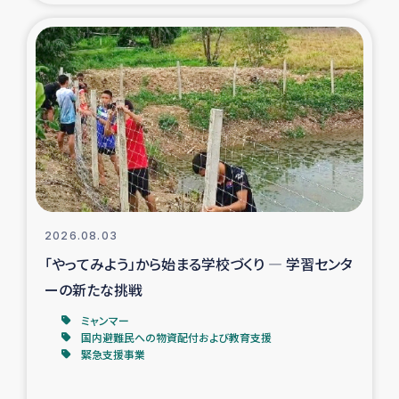
タイ国境ミャンマー移民子ども支援
漁民によるマングローブ植林活動
レバノンでのシリア難民への食糧・越冬支援
レバノンにおける緊急支援
レバノンでのシリア難民への教育支援事業
2026.08.03
レバノンでのシリア難民・レバノン人への農業支援
「やってみよう」から始まる学校づくり ― 学習センタ
ーの新たな挑戦
海外ルーツの市民との共生
ミャンマー
神原ゼミxパルシック
国内避難民への物資配付および教育支援
緊急支援事業
石巻市街地在宅被災者支援