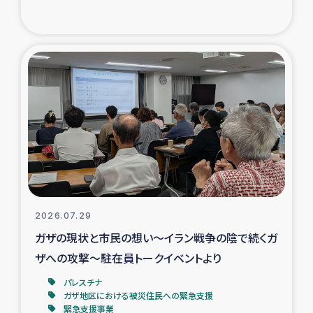
復興応援隊の活動
仮設住宅生活支援・農業復興支援
漁業復興支援
インターン・ボランティア日誌
経済自立支援事業
居場所づくり
2026.07.29
ガザの現状と市民の想い～イラン戦争の陰で続くガ
ガザ空爆被災者への食料支援と農家生産支援
ザへの攻撃～駐在員トークイベントより
パレスチナ
ガザ地区における羊の畜産支援
ガザ地区における被災住民への緊急支援
緊急支援事業