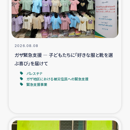
カカオ生産者支援事業
シリア国内避難民・帰還民の生活再建支援
トルコにおけるシリア難民支援事業
2026.08.08
インドネシア中部 スラウェシの地震・津波被災者支援
ガザ緊急支援 ― 子どもたちに「好きな服と靴を選
ぶ喜び」を届けて
スリランカ ムライティブ県帰還民の生活再建支援
パレスチナ
ガザ地区における被災住民への緊急支援
緊急支援事業
スリランカ ジャフナ県干物事業
スリランカ 緊急人道支援
スリランカ南部洪水被災者支援