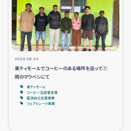
スリランカの南北女性をつなぐサリー・リサイクル・プロ
ジェクト
復興支援事業
民際教育事業
女性グループPIFWANITAによる食品加工事業
2026.08.04
東ティモールでコーヒーのある場所を巡って①
ガザ人道支援
雨のマウベシにて
令和6年能登半島地震 緊急支援
東ティモール
コーヒー生産者支援
経済自立支援事業
国内避難民への物資配付および教育支援
フェアトレード事業
ミャンマー緊急支援