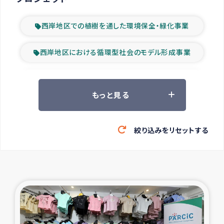
西岸地区での植樹を通した環境保全・緑化事業
西岸地区における循環型社会のモデル形成事業
ツアー参加者の声
もっと見る
山間部農村の水利改善事業
絞り込みをリセットする
緊急救援の時代
森林保全型農業の支援事業
東ティモール豪雨緊急支援
大雨による洪水被災者支援