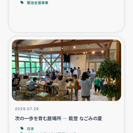
緊急支援事業
トルコ・シリア地震被災者支援
デニヤヤ小規模紅茶農家支援
コーヒー生産者支援
アイナロ県マウベシ郡でのコーヒー畑改善事業
ベイルート大規模爆発被災者支援
女性の生計向上支援
アグロフォレストリー（カカオ）事業
2026.07.29
次の一歩を育む居場所 ― 能登 なごみの夏
日本