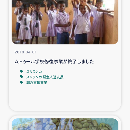
ガザ地区での公園の緑化を通じた支援事業
ガザ地区における被災住民への緊急支援
ガザ地区酪農を通した女性グループの生計支援
ふりかけ普及と食生活改善による栄養改善事業
2010.04.01
ムトゥール学校修復事業が終了しました
フェアトレード事業
スリランカ
スリランカ 緊急人道支援
緊急支援事業
緊急支援事業
女性の生計向上を通じた子どもの栄養改善事業
民際教育
食べる