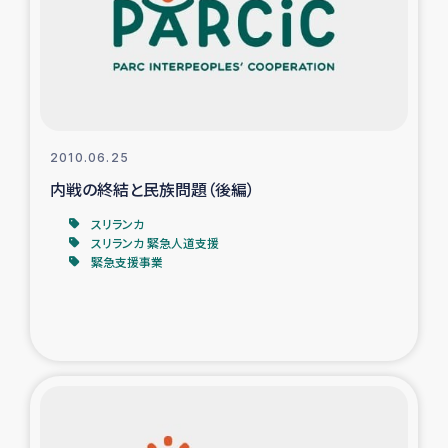
カカオ生産者支援事業
シリア国内避難民・帰還民の生活再建支援
トルコにおけるシリア難民支援事業
2010.06.25
インドネシア中部 スラウェシの地震・津波被災者支援
内戦の終結と民族問題（後編）
スリランカ
スリランカ ムライティブ県帰還民の生活再建支援
スリランカ 緊急人道支援
緊急支援事業
スリランカ ジャフナ県干物事業
スリランカ 緊急人道支援
スリランカ南部洪水被災者支援