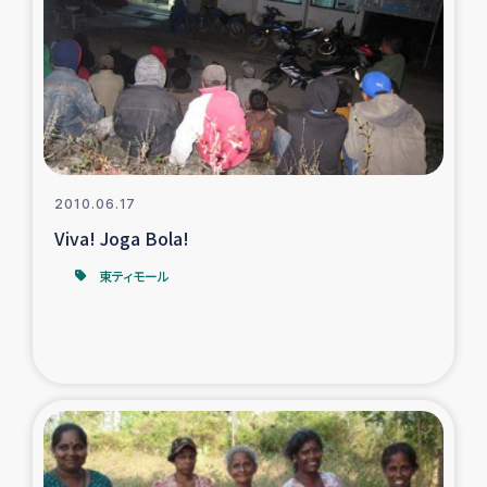
タイ国境ミャンマー移民子ども支援
漁民によるマングローブ植林活動
レバノンでのシリア難民への食糧・越冬支援
レバノンにおける緊急支援
2010.06.17
Viva! Joga Bola!
レバノンでのシリア難民への教育支援事業
東ティモール
レバノンでのシリア難民・レバノン人への農業支援
海外ルーツの市民との共生
神原ゼミxパルシック
石巻市街地在宅被災者支援