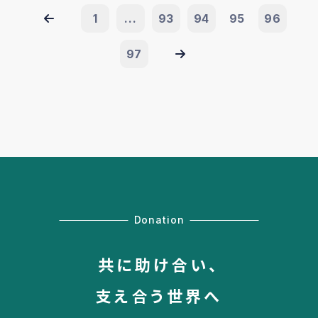
1
...
93
94
95
96
97
Donation
共に助け合い、
支え合う世界へ