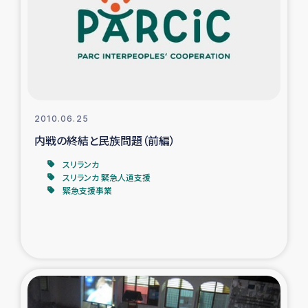
スリランカの南北女性をつなぐサリー・リサイクル・プロ
ジェクト
復興支援事業
民際教育事業
2010.06.25
女性グループPIFWANITAによる食品加工事業
内戦の終結と民族問題（前編）
スリランカ
ガザ人道支援
スリランカ 緊急人道支援
緊急支援事業
令和6年能登半島地震 緊急支援
国内避難民への物資配付および教育支援
ミャンマー緊急支援