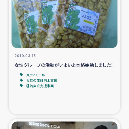
トルコ・シリア地震被災者支援
デニヤヤ小規模紅茶農家支援
コーヒー生産者支援
2010.03.15
アイナロ県マウベシ郡でのコーヒー畑改善事業
女性グループの活動がいよいよ本格始動しました！
ベイルート大規模爆発被災者支援
東ティモール
女性の生計向上支援
経済自立支援事業
女性の生計向上支援
アグロフォレストリー（カカオ）事業