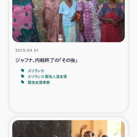
復興応援隊の活動
仮設住宅生活支援・農業復興支援
漁業復興支援
2010.04.01
ジャフナ、内戦終了の「その後」
インターン・ボランティア日誌
スリランカ
経済自立支援事業
スリランカ 緊急人道支援
緊急支援事業
居場所づくり
ガザ空爆被災者への食料支援と農家生産支援
ガザ地区における羊の畜産支援