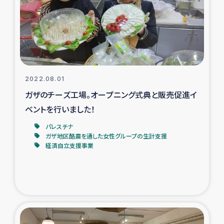
カカオ生産者支援事業
シリア国内避難民・帰還民の生活再建支援
トルコにおけるシリア難民支援事業
2022.08.01
インドネシア中部 スラウェシの地震・津波被災者支援
ガザのチーズ工場。オープニング式典と販売促進イ
ベントを行いました！
スリランカ ムライティブ県帰還民の生活再建支援
パレスチナ
ガザ地区酪農を通した女性グループの生計支援
経済自立支援事業
スリランカ ジャフナ県干物事業
スリランカ 緊急人道支援
スリランカ南部洪水被災者支援