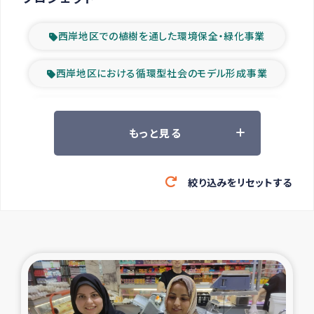
西岸地区での植樹を通した環境保全・緑化事業
西岸地区における循環型社会のモデル形成事業
ツアー参加者の声
もっと見る
山間部農村の水利改善事業
絞り込みをリセットする
緊急救援の時代
森林保全型農業の支援事業
東ティモール豪雨緊急支援
大雨による洪水被災者支援