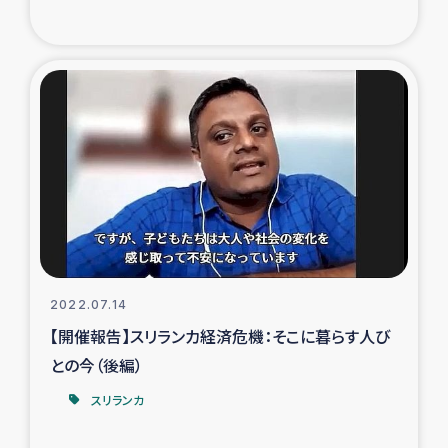
ガザ地区での公園の緑化を通じた支援事業
ガザ地区における被災住民への緊急支援
ガザ地区酪農を通した女性グループの生計支援
ふりかけ普及と食生活改善による栄養改善事業
フェアトレード事業
緊急支援事業
2022.07.14
女性の生計向上を通じた子どもの栄養改善事業
【開催報告】スリランカ経済危機：そこに暮らす人び
との今（後編）
民際教育
スリランカ
食べる