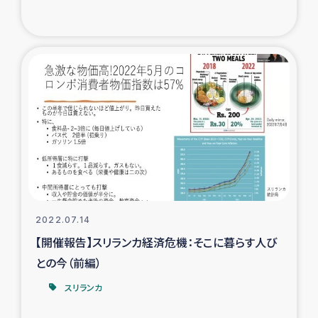
トルコ・シリア地震被災者支援
デニヤヤ小規模紅茶農家支援
コーヒー生産者支援
アイナロ県マウベシ郡でのコーヒー畑改善事業
ベイルート大規模爆発被災者支援
女性の生計向上支援
2022.07.14
【開催報告】スリランカ経済危機：そこに暮らす人び
アグロフォレストリー（カカオ）事業
との今（前編）
スリランカ