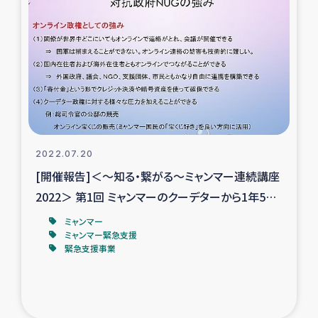
タイ国境ミャンマー移民子ども支援
漁民によるマングローブ植林活動
レバノンでのシリア難民への食糧・越冬支援
レバノンにおける緊急支援
2022.07.20
レバノンでのシリア難民への教育支援事業
[開催報告]＜～知る・繋がる～ミャンマー連続講座
レバノンでのシリア難民・レバノン人への農業支援
2022＞ 第1回 ミャンマーのクーデターから1年5カ
月：悪化する状況のなかで正義と希望を追究する
ミャンマー
海外ルーツの市民との共生
ミャンマー緊急支援
緊急支援事業
神原ゼミxパルシック
石巻市街地在宅被災者支援