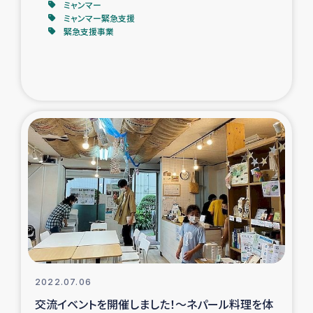
いる公務員を事例に～
ミャンマー
ミャンマー緊急支援
緊急支援事業
2022.07.06
交流イベントを開催しました！～ネパール料理を体