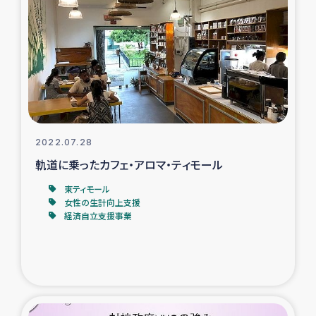
スリランカの南北女性をつなぐサリー・リサイクル・プロ
ジェクト
復興支援事業
民際教育事業
女性グループPIFWANITAによる食品加工事業
2022.07.28
軌道に乗ったカフェ・アロマ・ティモール
ガザ人道支援
東ティモール
女性の生計向上支援
令和6年能登半島地震 緊急支援
経済自立支援事業
国内避難民への物資配付および教育支援
ミャンマー緊急支援