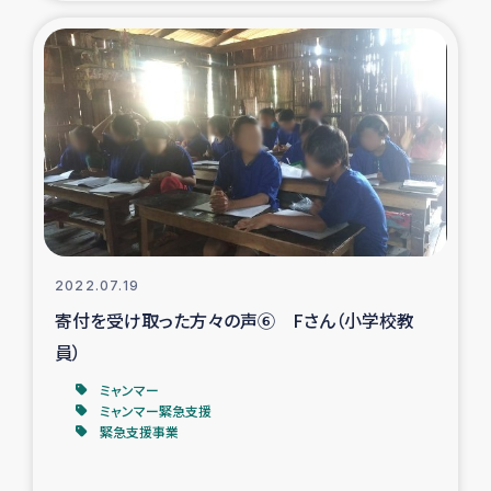
復興応援隊の活動
仮設住宅生活支援・農業復興支援
漁業復興支援
インターン・ボランティア日誌
経済自立支援事業
2022.07.19
寄付を受け取った方々の声⑥ Fさん（小学校教
居場所づくり
員）
ガザ空爆被災者への食料支援と農家生産支援
ミャンマー
ミャンマー緊急支援
緊急支援事業
ガザ地区における羊の畜産支援