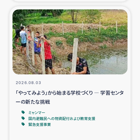
タイ国境ミャンマー移民子ども支援
漁民によるマングローブ植林活動
レバノンでのシリア難民への食糧・越冬支援
レバノンにおける緊急支援
レバノンでのシリア難民への教育支援事業
2026.08.03
レバノンでのシリア難民・レバノン人への農業支援
「やってみよう」から始まる学校づくり ― 学習センタ
ーの新たな挑戦
海外ルーツの市民との共生
ミャンマー
神原ゼミxパルシック
国内避難民への物資配付および教育支援
緊急支援事業
石巻市街地在宅被災者支援