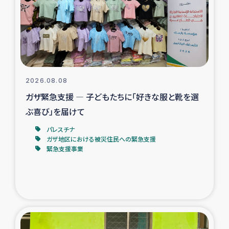
カカオ生産者支援事業
シリア国内避難民・帰還民の生活再建支援
トルコにおけるシリア難民支援事業
2026.08.08
インドネシア中部 スラウェシの地震・津波被災者支援
ガザ緊急支援 ― 子どもたちに「好きな服と靴を選
ぶ喜び」を届けて
スリランカ ムライティブ県帰還民の生活再建支援
パレスチナ
ガザ地区における被災住民への緊急支援
緊急支援事業
スリランカ ジャフナ県干物事業
スリランカ 緊急人道支援
スリランカ南部洪水被災者支援