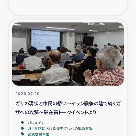
復興応援隊の活動
仮設住宅生活支援・農業復興支援
漁業復興支援
インターン・ボランティア日誌
経済自立支援事業
居場所づくり
2026.07.29
ガザの現状と市民の想い～イラン戦争の陰で続くガ
ガザ空爆被災者への食料支援と農家生産支援
ザへの攻撃～駐在員トークイベントより
パレスチナ
ガザ地区における羊の畜産支援
ガザ地区における被災住民への緊急支援
緊急支援事業