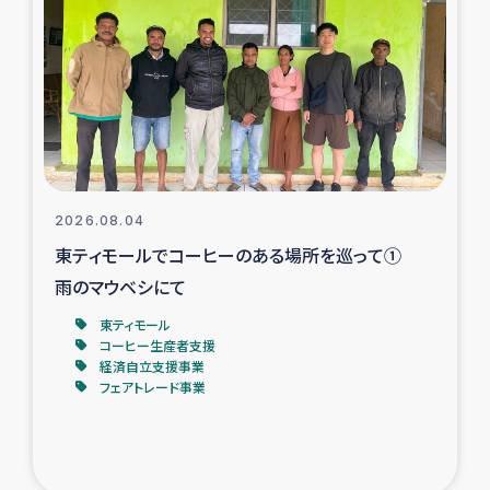
スリランカの南北女性をつなぐサリー・リサイクル・プロ
ジェクト
復興支援事業
民際教育事業
女性グループPIFWANITAによる食品加工事業
2026.08.04
東ティモールでコーヒーのある場所を巡って①
ガザ人道支援
雨のマウベシにて
令和6年能登半島地震 緊急支援
東ティモール
コーヒー生産者支援
経済自立支援事業
国内避難民への物資配付および教育支援
フェアトレード事業
ミャンマー緊急支援