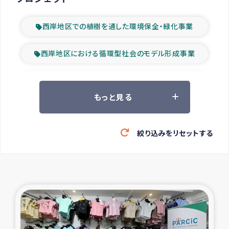
西岸地区での植樹を通した環境保全・緑化事業
西岸地区における循環型社会のモデル形成事業
ツアー参加者の声
もっと見る
山間部農村の水利改善事業
絞り込みをリセットする
緊急救援の時代
森林保全型農業の支援事業
東ティモール豪雨緊急支援
大雨による洪水被災者支援