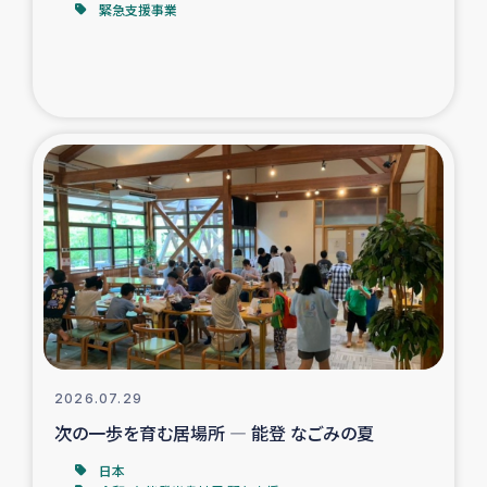
緊急支援事業
トルコ・シリア地震被災者支援
デニヤヤ小規模紅茶農家支援
コーヒー生産者支援
アイナロ県マウベシ郡でのコーヒー畑改善事業
ベイルート大規模爆発被災者支援
女性の生計向上支援
アグロフォレストリー（カカオ）事業
2026.07.29
次の一歩を育む居場所 ― 能登 なごみの夏
日本