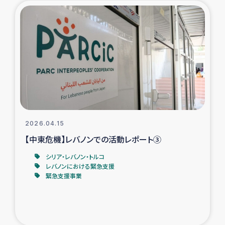
タイ国境ミャンマー移民子ども支援
漁民によるマングローブ植林活動
レバノンでのシリア難民への食糧・越冬支援
レバノンにおける緊急支援
レバノンでのシリア難民への教育支援事業
2026.04.15
レバノンでのシリア難民・レバノン人への農業支援
【中東危機】レバノンでの活動レポート③
シリア・レバノン・トルコ
海外ルーツの市民との共生
レバノンにおける緊急支援
緊急支援事業
神原ゼミxパルシック
石巻市街地在宅被災者支援