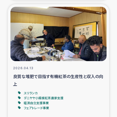
復興応援隊の活動
仮設住宅生活支援・農業復興支援
漁業復興支援
インターン・ボランティア日誌
経済自立支援事業
2026.04.13
良質な堆肥で目指す有機紅茶の生産性と収入の向
居場所づくり
上
ガザ空爆被災者への食料支援と農家生産支援
スリランカ
デニヤヤ小規模紅茶農家支援
経済自立支援事業
ガザ地区における羊の畜産支援
フェアトレード事業