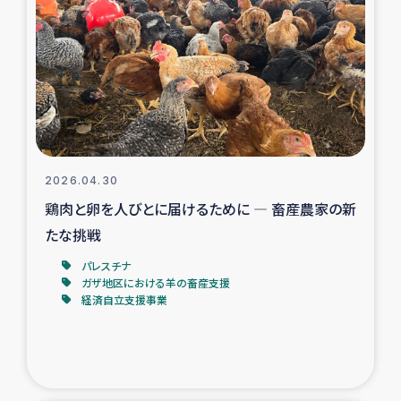
スリランカの南北女性をつなぐサリー・リサイクル・プロ
ジェクト
復興支援事業
民際教育事業
女性グループPIFWANITAによる食品加工事業
2026.04.30
鶏肉と卵を人びとに届けるために ― 畜産農家の新
ガザ人道支援
たな挑戦
令和6年能登半島地震 緊急支援
パレスチナ
ガザ地区における羊の畜産支援
経済自立支援事業
国内避難民への物資配付および教育支援
ミャンマー緊急支援