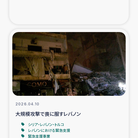
トルコ・シリア地震被災者支援
デニヤヤ小規模紅茶農家支援
コーヒー生産者支援
アイナロ県マウベシ郡でのコーヒー畑改善事業
ベイルート大規模爆発被災者支援
女性の生計向上支援
2026.04.10
アグロフォレストリー（カカオ）事業
大規模攻撃で喪に服すレバノン
シリア・レバノン・トルコ
レバノンにおける緊急支援
緊急支援事業