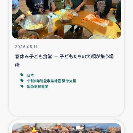
カカオ生産者支援事業
シリア国内避難民・帰還民の生活再建支援
トルコにおけるシリア難民支援事業
2026.05.11
インドネシア中部 スラウェシの地震・津波被災者支援
春休み子ども食堂 ― 子どもたちの笑顔が集う場
所
スリランカ ムライティブ県帰還民の生活再建支援
日本
令和6年能登半島地震 緊急支援
緊急支援事業
スリランカ ジャフナ県干物事業
スリランカ 緊急人道支援
スリランカ南部洪水被災者支援