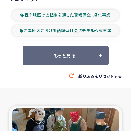
西岸地区での植樹を通した環境保全・緑化事業
西岸地区における循環型社会のモデル形成事業
ツアー参加者の声
もっと見る
山間部農村の水利改善事業
絞り込みをリセットする
緊急救援の時代
森林保全型農業の支援事業
東ティモール豪雨緊急支援
大雨による洪水被災者支援