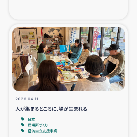
ガザ地区での公園の緑化を通じた支援事業
ガザ地区における被災住民への緊急支援
ガザ地区酪農を通した女性グループの生計支援
ふりかけ普及と食生活改善による栄養改善事業
フェアトレード事業
緊急支援事業
2026.04.11
女性の生計向上を通じた子どもの栄養改善事業
人が集まるところに、場が生まれる
民際教育
日本
居場所づくり
経済自立支援事業
食べる