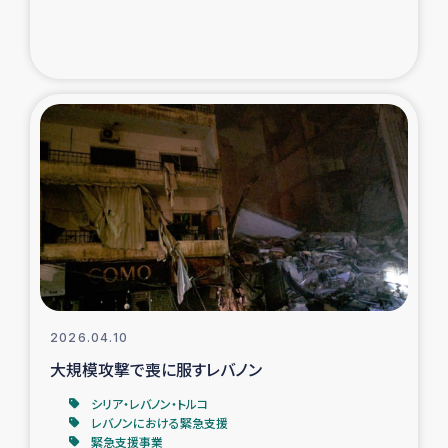
トルコ・シリア地震被災者支援
デニヤヤ小規模紅茶農家支援
コーヒー生産者支援
アイナロ県マウベシ郡でのコーヒー畑改善事業
ベイルート大規模爆発被災者支援
女性の生計向上支援
2026.04.10
アグロフォレストリー（カカオ）事業
大規模攻撃で喪に服すレバノン
シリア・レバノン・トルコ
レバノンにおける緊急支援
緊急支援事業