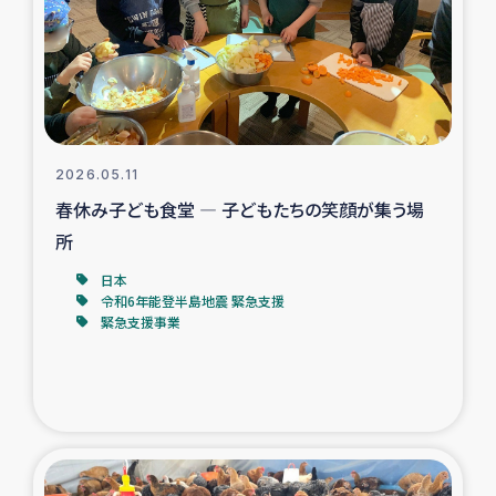
カカオ生産者支援事業
シリア国内避難民・帰還民の生活再建支援
トルコにおけるシリア難民支援事業
2026.05.11
インドネシア中部 スラウェシの地震・津波被災者支援
春休み子ども食堂 ― 子どもたちの笑顔が集う場
所
スリランカ ムライティブ県帰還民の生活再建支援
日本
令和6年能登半島地震 緊急支援
緊急支援事業
スリランカ ジャフナ県干物事業
スリランカ 緊急人道支援
スリランカ南部洪水被災者支援