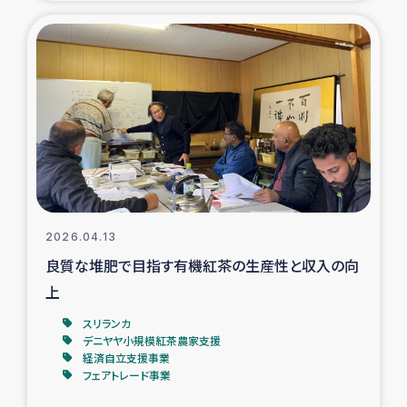
復興応援隊の活動
仮設住宅生活支援・農業復興支援
漁業復興支援
インターン・ボランティア日誌
経済自立支援事業
2026.04.13
良質な堆肥で目指す有機紅茶の生産性と収入の向
居場所づくり
上
ガザ空爆被災者への食料支援と農家生産支援
スリランカ
デニヤヤ小規模紅茶農家支援
経済自立支援事業
ガザ地区における羊の畜産支援
フェアトレード事業