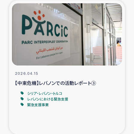
タイ国境ミャンマー移民子ども支援
漁民によるマングローブ植林活動
レバノンでのシリア難民への食糧・越冬支援
レバノンにおける緊急支援
レバノンでのシリア難民への教育支援事業
2026.04.15
レバノンでのシリア難民・レバノン人への農業支援
【中東危機】レバノンでの活動レポート③
シリア・レバノン・トルコ
海外ルーツの市民との共生
レバノンにおける緊急支援
緊急支援事業
神原ゼミxパルシック
石巻市街地在宅被災者支援