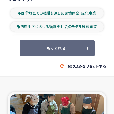
西岸地区での植樹を通した環境保全・緑化事業
西岸地区における循環型社会のモデル形成事業
ツアー参加者の声
もっと見る
山間部農村の水利改善事業
絞り込みをリセットする
緊急救援の時代
森林保全型農業の支援事業
東ティモール豪雨緊急支援
大雨による洪水被災者支援