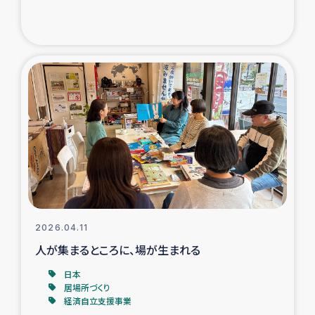
ガザ地区での公園の緑化を通じた支援事業
ガザ地区における被災住民への緊急支援
ガザ地区酪農を通した女性グループの生計支援
ふりかけ普及と食生活改善による栄養改善事業
フェアトレード事業
緊急支援事業
2026.04.11
女性の生計向上を通じた子どもの栄養改善事業
人が集まるところに、場が生まれる
民際教育
日本
居場所づくり
経済自立支援事業
食べる