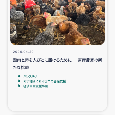
スリランカの南北女性をつなぐサリー・リサイクル・プロ
ジェクト
復興支援事業
民際教育事業
女性グループPIFWANITAによる食品加工事業
2026.04.30
鶏肉と卵を人びとに届けるために ― 畜産農家の新
ガザ人道支援
たな挑戦
令和6年能登半島地震 緊急支援
パレスチナ
ガザ地区における羊の畜産支援
経済自立支援事業
国内避難民への物資配付および教育支援
ミャンマー緊急支援