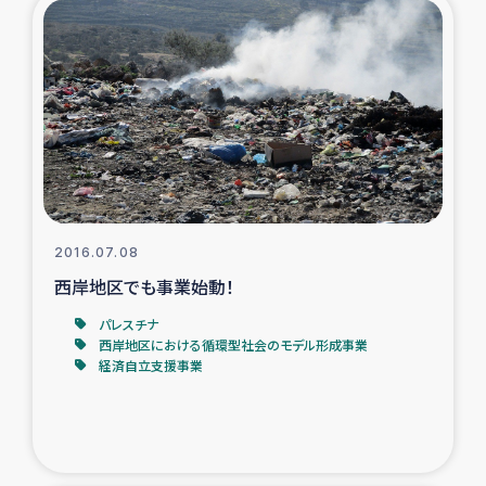
トルコ・シリア地震被災者支援
デニヤヤ小規模紅茶農家支援
コーヒー生産者支援
アイナロ県マウベシ郡でのコーヒー畑改善事業
2016.07.08
ベイルート大規模爆発被災者支援
西岸地区でも事業始動！
パレスチナ
女性の生計向上支援
西岸地区における循環型社会のモデル形成事業
経済自立支援事業
アグロフォレストリー（カカオ）事業