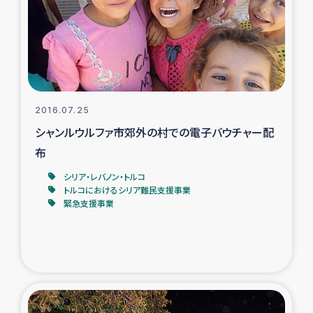
カカオ生産者支援事業
シリア国内避難民・帰還民の生活再建支援
トルコにおけるシリア難民支援事業
2016.07.25
インドネシア中部 スラウェシの地震・津波被災者支援
シャンルウルファ市郊外の村での電子バウチャー配
布
スリランカ ムライティブ県帰還民の生活再建支援
シリア・レバノン・トルコ
トルコにおけるシリア難民支援事業
緊急支援事業
スリランカ ジャフナ県干物事業
スリランカ 緊急人道支援
スリランカ南部洪水被災者支援