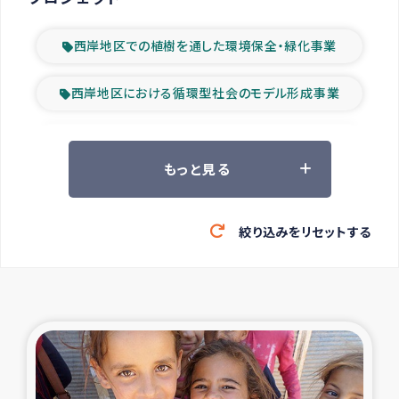
西岸地区での植樹を通した環境保全・緑化事業
西岸地区における循環型社会のモデル形成事業
ツアー参加者の声
もっと見る
山間部農村の水利改善事業
絞り込みをリセットする
緊急救援の時代
森林保全型農業の支援事業
東ティモール豪雨緊急支援
大雨による洪水被災者支援