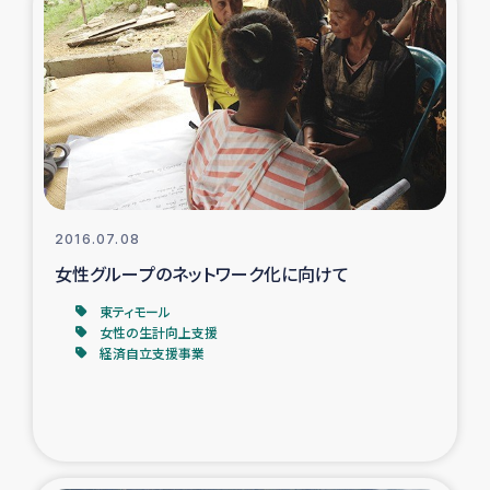
ガザ地区での公園の緑化を通じた支援事業
ガザ地区における被災住民への緊急支援
ガザ地区酪農を通した女性グループの生計支援
ふりかけ普及と食生活改善による栄養改善事業
2016.07.08
フェアトレード事業
女性グループのネットワーク化に向けて
緊急支援事業
東ティモール
女性の生計向上支援
経済自立支援事業
女性の生計向上を通じた子どもの栄養改善事業
民際教育
食べる