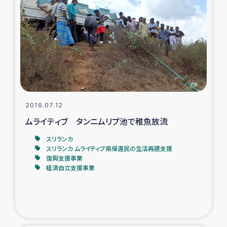
タイ国境ミャンマー移民子ども支援
漁民によるマングローブ植林活動
レバノンでのシリア難民への食糧・越冬支援
レバノンにおける緊急支援
2016.07.12
レバノンでのシリア難民への教育支援事業
ムライティブ タンニムリプ池で稚魚放流
レバノンでのシリア難民・レバノン人への農業支援
スリランカ
スリランカ ムライティブ県帰還民の生活再建支援
復興支援事業
海外ルーツの市民との共生
経済自立支援事業
神原ゼミxパルシック
石巻市街地在宅被災者支援