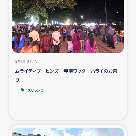
スリランカの南北女性をつなぐサリー・リサイクル・プロ
ジェクト
復興支援事業
民際教育事業
女性グループPIFWANITAによる食品加工事業
2016.07.15
ムライティブ ヒンズー寺院ワッターパライのお祭
ガザ人道支援
り
令和6年能登半島地震 緊急支援
スリランカ
国内避難民への物資配付および教育支援
ミャンマー緊急支援