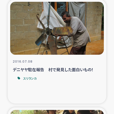
復興応援隊の活動
仮設住宅生活支援・農業復興支援
漁業復興支援
インターン・ボランティア日誌
2016.07.08
経済自立支援事業
デニヤヤ駐在報告 村で発見した面白いもの！
居場所づくり
スリランカ
ガザ空爆被災者への食料支援と農家生産支援
ガザ地区における羊の畜産支援