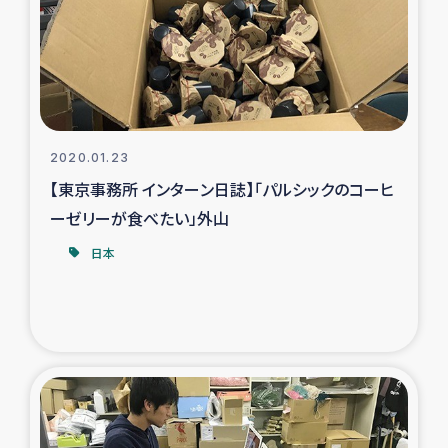
カカオ生産者支援事業
シリア国内避難民・帰還民の生活再建支援
トルコにおけるシリア難民支援事業
2020.01.23
インドネシア中部 スラウェシの地震・津波被災者支援
【東京事務所 インターン日誌】「パルシックのコーヒ
ーゼリーが食べたい」外山
スリランカ ムライティブ県帰還民の生活再建支援
日本
スリランカ ジャフナ県干物事業
スリランカ 緊急人道支援
スリランカ南部洪水被災者支援