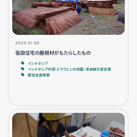
タイ国境ミャンマー移民子ども支援
漁民によるマングローブ植林活動
レバノンでのシリア難民への食糧・越冬支援
2020.01.08
レバノンにおける緊急支援
仮設住宅の屋根材がもたらしたもの
インドネシア
レバノンでのシリア難民への教育支援事業
インドネシア中部 スラウェシの地震・津波被災者支援
緊急支援事業
レバノンでのシリア難民・レバノン人への農業支援
海外ルーツの市民との共生
神原ゼミxパルシック
石巻市街地在宅被災者支援