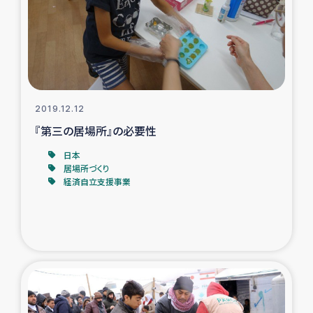
復興応援隊の活動
仮設住宅生活支援・農業復興支援
漁業復興支援
2019.12.12
『第三の居場所』の必要性
インターン・ボランティア日誌
日本
居場所づくり
経済自立支援事業
経済自立支援事業
居場所づくり
ガザ空爆被災者への食料支援と農家生産支援
ガザ地区における羊の畜産支援