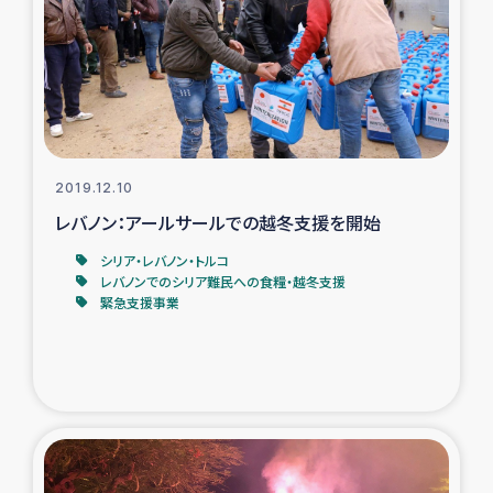
ガザ地区での公園の緑化を通じた支援事業
ガザ地区における被災住民への緊急支援
ガザ地区酪農を通した女性グループの生計支援
ふりかけ普及と食生活改善による栄養改善事業
2019.12.10
レバノン：アールサールでの越冬支援を開始
フェアトレード事業
シリア・レバノン・トルコ
レバノンでのシリア難民への食糧・越冬支援
緊急支援事業
緊急支援事業
女性の生計向上を通じた子どもの栄養改善事業
民際教育
食べる