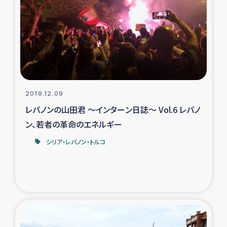
トルコ・シリア地震被災者支援
デニヤヤ小規模紅茶農家支援
コーヒー生産者支援
2019.12.09
アイナロ県マウベシ郡でのコーヒー畑改善事業
レバノンの山田君 ～インターン日誌～ Vol.6 レバノ
ン、若者の革命のエネルギー
ベイルート大規模爆発被災者支援
シリア・レバノン・トルコ
女性の生計向上支援
アグロフォレストリー（カカオ）事業