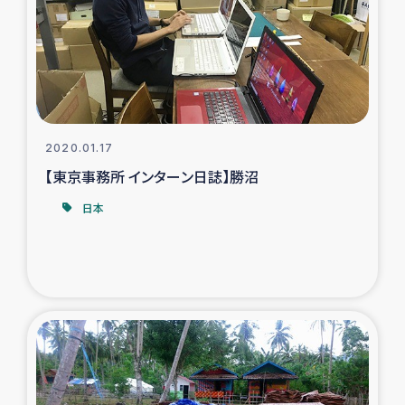
スリランカの南北女性をつなぐサリー・リサイクル・プロ
ジェクト
復興支援事業
民際教育事業
2020.01.17
女性グループPIFWANITAによる食品加工事業
【東京事務所 インターン日誌】勝沼
日本
ガザ人道支援
令和6年能登半島地震 緊急支援
国内避難民への物資配付および教育支援
ミャンマー緊急支援