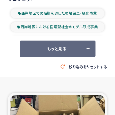
西岸地区での植樹を通した環境保全・緑化事業
西岸地区における循環型社会のモデル形成事業
ツアー参加者の声
もっと見る
山間部農村の水利改善事業
絞り込みをリセットする
緊急救援の時代
森林保全型農業の支援事業
東ティモール豪雨緊急支援
大雨による洪水被災者支援