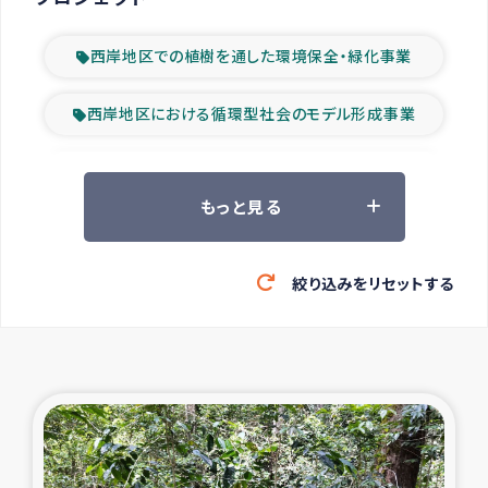
西岸地区での植樹を通した環境保全・緑化事業
西岸地区における循環型社会のモデル形成事業
ツアー参加者の声
もっと見る
山間部農村の水利改善事業
絞り込みをリセットする
緊急救援の時代
森林保全型農業の支援事業
東ティモール豪雨緊急支援
大雨による洪水被災者支援