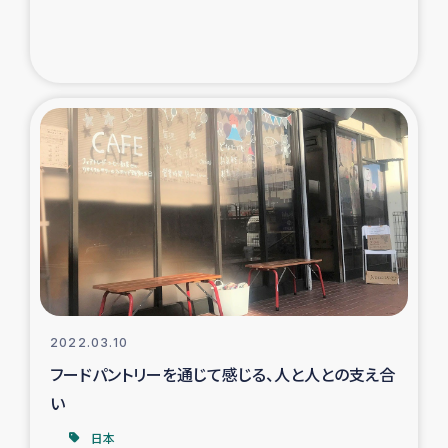
ガザ地区での公園の緑化を通じた支援事業
ガザ地区における被災住民への緊急支援
ガザ地区酪農を通した女性グループの生計支援
ふりかけ普及と食生活改善による栄養改善事業
フェアトレード事業
緊急支援事業
女性の生計向上を通じた子どもの栄養改善事業
2022.03.10
フードパントリーを通じて感じる、人と人との支え合
民際教育
い
食べる
日本