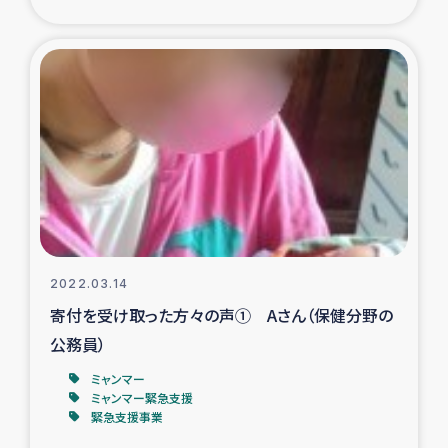
タイ国境ミャンマー移民子ども支援
漁民によるマングローブ植林活動
レバノンでのシリア難民への食糧・越冬支援
レバノンにおける緊急支援
レバノンでのシリア難民への教育支援事業
レバノンでのシリア難民・レバノン人への農業支援
2022.03.14
寄付を受け取った方々の声① Aさん（保健分野の
海外ルーツの市民との共生
公務員）
神原ゼミxパルシック
ミャンマー
ミャンマー緊急支援
緊急支援事業
石巻市街地在宅被災者支援