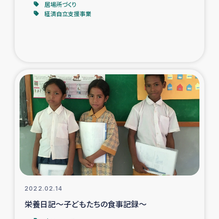
居場所づくり
経済自立支援事業
トルコ・シリア地震被災者支援
デニヤヤ小規模紅茶農家支援
コーヒー生産者支援
アイナロ県マウベシ郡でのコーヒー畑改善事業
ベイルート大規模爆発被災者支援
女性の生計向上支援
アグロフォレストリー（カカオ）事業
2022.02.14
栄養日記～子どもたちの食事記録～