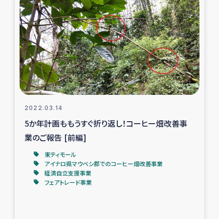
スリランカの南北女性をつなぐサリー・リサイクル・プロ
ジェクト
復興支援事業
民際教育事業
女性グループPIFWANITAによる食品加工事業
2022.03.14
ガザ人道支援
5か年計画ももうすぐ折り返し！コーヒー畑改善事
業のご報告 [前編]
令和6年能登半島地震 緊急支援
東ティモール
アイナロ県マウベシ郡でのコーヒー畑改善事業
国内避難民への物資配付および教育支援
経済自立支援事業
フェアトレード事業
ミャンマー緊急支援