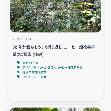
カカオ生産者支援事業
シリア国内避難民・帰還民の生活再建支援
トルコにおけるシリア難民支援事業
2022.03.14
インドネシア中部 スラウェシの地震・津波被災者支援
5か年計画ももうすぐ折り返し！コーヒー畑改善事
業のご報告 [後編]
スリランカ ムライティブ県帰還民の生活再建支援
東ティモール
アイナロ県マウベシ郡でのコーヒー畑改善事業
経済自立支援事業
スリランカ ジャフナ県干物事業
フェアトレード事業
スリランカ 緊急人道支援
スリランカ南部洪水被災者支援