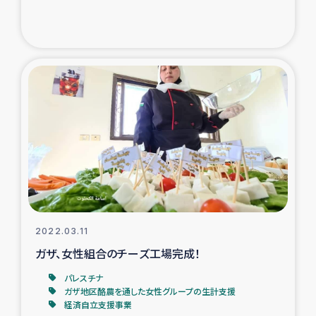
復興応援隊の活動
仮設住宅生活支援・農業復興支援
漁業復興支援
インターン・ボランティア日誌
経済自立支援事業
居場所づくり
2022.03.11
ガザ空爆被災者への食料支援と農家生産支援
ガザ、女性組合のチーズ工場完成！
パレスチナ
ガザ地区における羊の畜産支援
ガザ地区酪農を通した女性グループの生計支援
経済自立支援事業