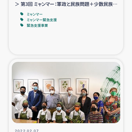
＞ 第3回 ミャンマー：軍政と民族問題＋少数民族
地域の現状
ミャンマー
ミャンマー緊急支援
緊急支援事業
2022.02.07