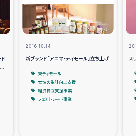
なぐサリー・リサイクル・プロジ
復興
クト
教育事業
女性グループPIFWA
2016.10.14
20
ード
新ブランド「アロマ・ティモール」立ち上げ
ス
人道支援
令和6年能登半
開催
東ティモール
資配付および教育支援
ミャンマ
女性の生計向上支援
経済自立支援事業
マー移民子ども支援
漁民によるマン
フェアトレード事業
難民への食糧・越冬支援
レバノンに
ア難民への教育支援事業
レバノンでのシリア難民