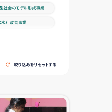
型社会のモデル形成事業
の水利改善事業
農業の支援事業
洪水被災者支援
絞り込みをリセットする
帰還民の生活再建支援
ェシの地震・津波被災者支援
ャフナ県干物事業
部洪水被災者支援