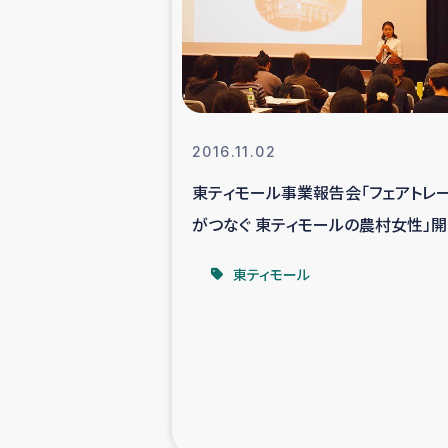
スリランカの南北女性をつ
ェ
民際
2016.11.02
東ティモール事業報告会「フェアトレ
ガザ
がつなぐ 東ティモールの農村女性」
国内避難民への物
レポート
東ティモール
タイ国境ミャン
レバノンでのシリア
レバノンでのシリ