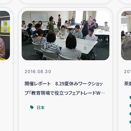
の市民との共生
神原ゼミ
在宅被災者支援
復興応
支援・農業復興支援
漁業
ボランティア日誌
経済自
2016.08.30
20
所づくり
ガザ空爆被災者への
開催レポート 8.29夏休みワークショッ
茶
プ「教育現場で役立つフェアトレードWS
ける羊の畜産支援
ガザ地区での公園の
－生徒とともに考える－」＠地球ひろば
日本
被災住民への緊急支援
ガザ地区酪農を通した
活改善による栄養改善事業
フェアト