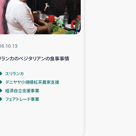
支援事業
NITAによる食品加工事業
16.10.13
リランカのベジタリアンの食事事情
島地震 緊急支援
スリランカ
ー緊急支援
デニヤヤ小規模紅茶農家支援
経済自立支援事業
グローブ植林活動
フェアトレード事業
おける緊急支援
・レバノン人への農業支援