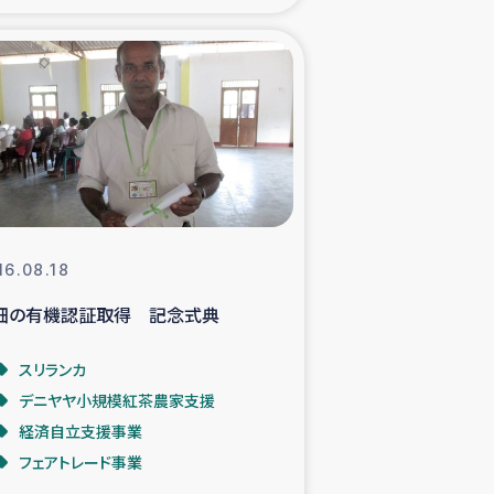
xパルシック
援隊の活動
復興支援
立支援事業
16.08.18
食料支援と農家生産支援
畑の有機認証取得 記念式典
緑化を通じた支援事業
スリランカ
デニヤヤ小規模紅茶農家支援
女性グループの生計支援
経済自立支援事業
フェアトレード事業
レード事業