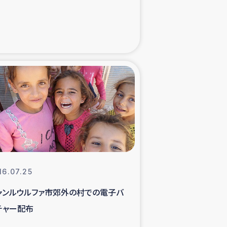
た子どもの栄養改善事業
べる
模紅茶農家支援
でのコーヒー畑改善事業
計向上支援
16.07.25
ャンルウルファ市郊外の村での電子バ
チャー配布