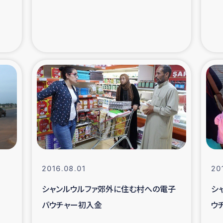
支援事業
女性の生計向上を通じ
際教育
食
ア地震被災者支援
デニヤヤ小規
ー生産者支援
アイナロ県マウベシ郡
規模爆発被災者支援
女性の生
2016.08.01
20
トリー（カカオ）事業
シャンルウルファ郊外に住む村への電子
シ
バウチャー初入金
ウ