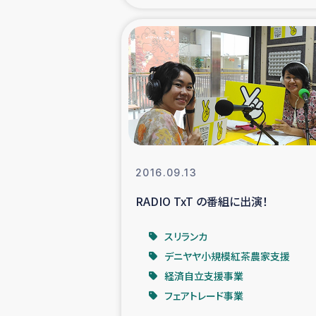
海外ルーツ
石巻市街地
仮設住宅生活
インターン・
2016.09.13
居場
RADIO TxT の番組に出演！
ガザ地区にお
スリランカ
デニヤヤ小規模紅茶農家支援
ガザ地区における
経済自立支援事業
フェアトレード事業
ふりかけ普及と食生