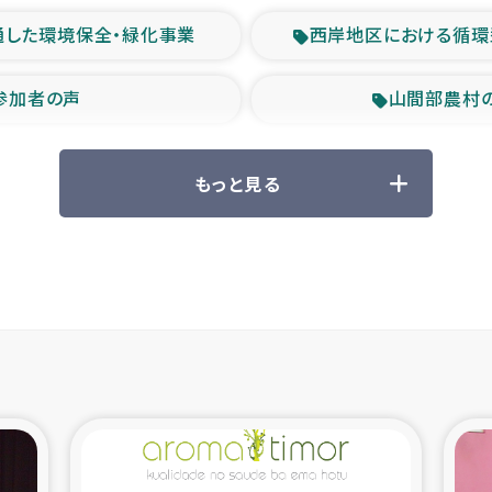
通した環境保全・緑化事業
西岸地区における循環
参加者の声
山間部農村
救援の時代
森林保全型
もっと見る
ル豪雨緊急支援
大雨による
産者支援事業
シリア国内避難民・
シリア難民支援事業
インドネシア中部 スラウ
ィブ県帰還民の生活再建支援
スリランカ ジ
 緊急人道支援
スリランカ南