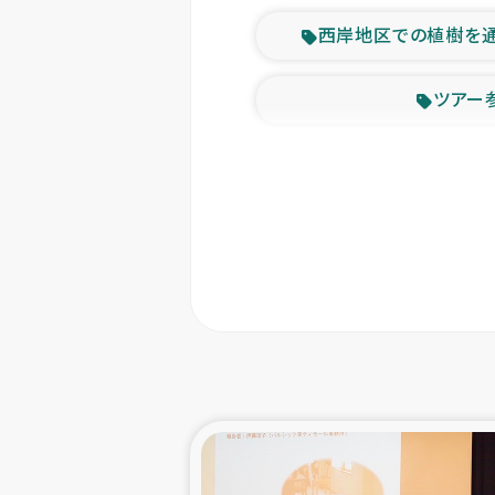
西岸地区での植樹を
ツアー
緊急
東ティモー
カカオ生
トルコにおける
スリランカ ムライテ
スリランカ