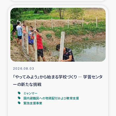
タイ国境ミャンマー移民子ども支援
漁民によるマングローブ植林活動
レバノンでのシリア難民への食糧・越冬支援
レバノンにおける緊急支援
レバノンでのシリア難民への教育支援事業
2026.08.03
レバノンでのシリア難民・レバノン人への農業支援
「やってみよう」から始まる学校づくり ― 学習センタ
ーの新たな挑戦
海外ルーツの市民との共生
ミャンマー
神原ゼミxパルシック
国内避難民への物資配付および教育支援
緊急支援事業
石巻市街地在宅被災者支援