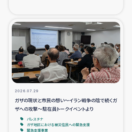
復興応援隊の活動
仮設住宅生活支援・農業復興支援
漁業復興支援
インターン・ボランティア日誌
経済自立支援事業
居場所づくり
2026.07.29
ガザの現状と市民の想い～イラン戦争の陰で続くガ
ガザ空爆被災者への食料支援と農家生産支援
ザへの攻撃～駐在員トークイベントより
パレスチナ
ガザ地区における羊の畜産支援
ガザ地区における被災住民への緊急支援
緊急支援事業