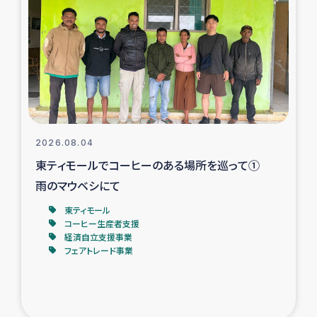
スリランカの南北女性をつなぐサリー・リサイクル・プロ
ジェクト
復興支援事業
民際教育事業
女性グループPIFWANITAによる食品加工事業
2026.08.04
東ティモールでコーヒーのある場所を巡って①
ガザ人道支援
雨のマウベシにて
令和6年能登半島地震 緊急支援
東ティモール
コーヒー生産者支援
経済自立支援事業
国内避難民への物資配付および教育支援
フェアトレード事業
ミャンマー緊急支援