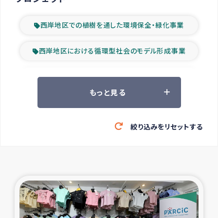
西岸地区での植樹を通した環境保全・緑化事業
西岸地区における循環型社会のモデル形成事業
ツアー参加者の声
もっと見る
山間部農村の水利改善事業
絞り込みをリセットする
緊急救援の時代
森林保全型農業の支援事業
東ティモール豪雨緊急支援
大雨による洪水被災者支援