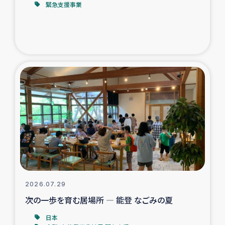
緊急支援事業
トルコ・シリア地震被災者支援
デニヤヤ小規模紅茶農家支援
コーヒー生産者支援
アイナロ県マウベシ郡でのコーヒー畑改善事業
ベイルート大規模爆発被災者支援
女性の生計向上支援
アグロフォレストリー（カカオ）事業
2026.07.29
次の一歩を育む居場所 ― 能登 なごみの夏
日本