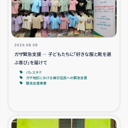
カカオ生産者支援事業
シリア国内避難民・帰還民の生活再建支援
トルコにおけるシリア難民支援事業
2026.08.08
インドネシア中部 スラウェシの地震・津波被災者支援
ガザ緊急支援 ― 子どもたちに「好きな服と靴を選
ぶ喜び」を届けて
スリランカ ムライティブ県帰還民の生活再建支援
パレスチナ
ガザ地区における被災住民への緊急支援
緊急支援事業
スリランカ ジャフナ県干物事業
スリランカ 緊急人道支援
スリランカ南部洪水被災者支援