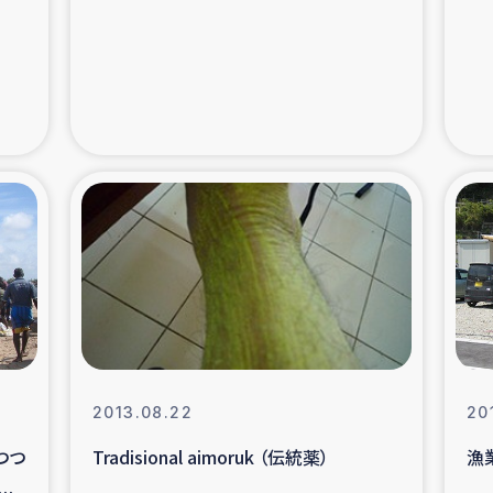
支援事業
女性の生計向上を通じ
際教育
食
ア地震被災者支援
デニヤヤ小規
ー生産者支援
アイナロ県マウベシ郡
規模爆発被災者支援
女性の生
トリー（カカオ）事業
2013.08.22
20
つつ
Tradisional aimoruk （伝統薬）
漁
響