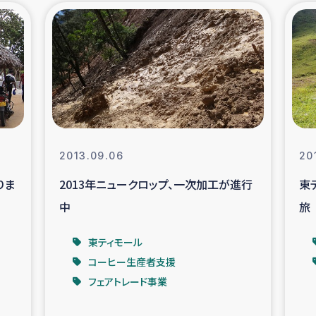
の市民との共生
神原ゼミ
在宅被災者支援
復興応
支援・農業復興支援
漁業
ボランティア日誌
経済自
2013.09.06
20
りま
2013年ニュークロップ、一次加工が進行
東
所づくり
ガザ空爆被災者への
中
旅
ける羊の畜産支援
ガザ地区での公園の
東ティモール
コーヒー生産者支援
被災住民への緊急支援
ガザ地区酪農を通した
フェアトレード事業
活改善による栄養改善事業
フェアト