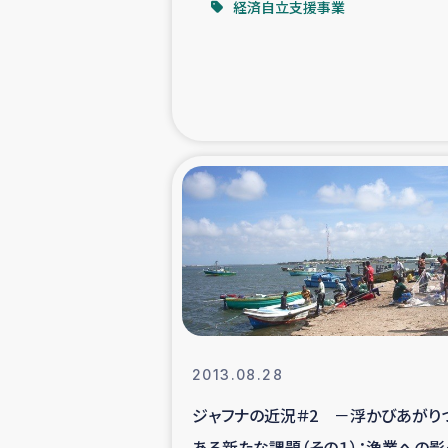
経済自立支援事業
緊急
民
トルコ・シリ
コーヒ
ベイルート大
アグロフォレス
2013.08.28
ジャフナの近況＃2 －浮かびあがり
ある新たな課題（その１）：漁業への影