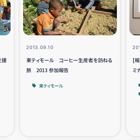
なぐサリー・リサイクル・プロジ
復興
クト
教育事業
女性グループPIFWA
2013.09.10
20
支援
東ティモール コーヒー生産者を訪ねる
[
人道支援
令和6年能登半
旅 2013 参加報告
ミ
資配付および教育支援
ミャンマ
ス
東ティモール
マー移民子ども支援
漁民によるマン
難民への食糧・越冬支援
レバノンに
ア難民への教育支援事業
レバノンでのシリア難民