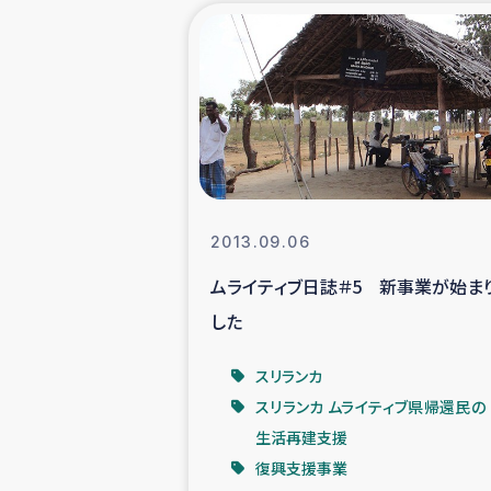
海外ルーツ
石巻市街地
仮設住宅生活
インターン・
2013.09.06
ムライティブ日誌＃5 新事業が始ま
居場
した
ガザ地区にお
スリランカ
スリランカ ムライティブ県帰還民の
ガザ地区における
生活再建支援
復興支援事業
ふりかけ普及と食生