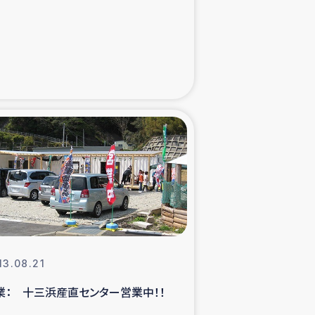
た子どもの栄養改善事業
べる
模紅茶農家支援
でのコーヒー畑改善事業
計向上支援
13.08.21
業： 十三浜産直センター営業中！！