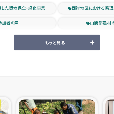
通した環境保全・緑化事業
西岸地区における循環
参加者の声
山間部農村
救援の時代
森林保全型
もっと見る
ル豪雨緊急支援
大雨による
産者支援事業
シリア国内避難民・
シリア難民支援事業
インドネシア中部 スラウ
ィブ県帰還民の生活再建支援
スリランカ ジ
 緊急人道支援
スリランカ南