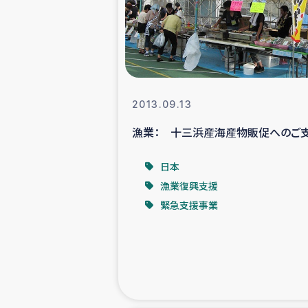
スリランカの南北女性をつ
ェ
民際
2013.09.13
漁業： 十三浜産海産物販促へのご
ガザ
日本
国内避難民への物
漁業復興支援
緊急支援事業
タイ国境ミャン
レバノンでのシリア
レバノンでのシリ