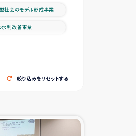
型社会のモデル形成事業
の水利改善事業
農業の支援事業
洪水被災者支援
絞り込みをリセットする
帰還民の生活再建支援
ェシの地震・津波被災者支援
ャフナ県干物事業
部洪水被災者支援