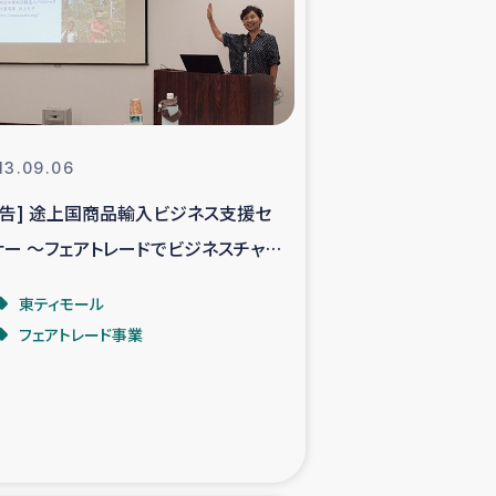
支援事業
NITAによる食品加工事業
13.09.06
報告] 途上国商品輸入ビジネス支援セ
島地震 緊急支援
ナー ～フェアトレードでビジネスチャン
ー緊急支援
を～
東ティモール
フェアトレード事業
グローブ植林活動
おける緊急支援
・レバノン人への農業支援