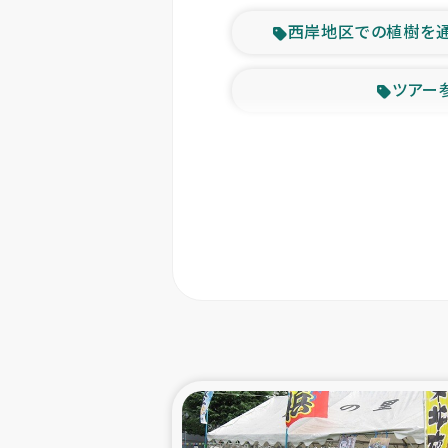
西岸地区での植樹を
ツアー
緊急
東ティモー
カカオ生
トルコにおける
スリランカ ムライテ
スリランカ