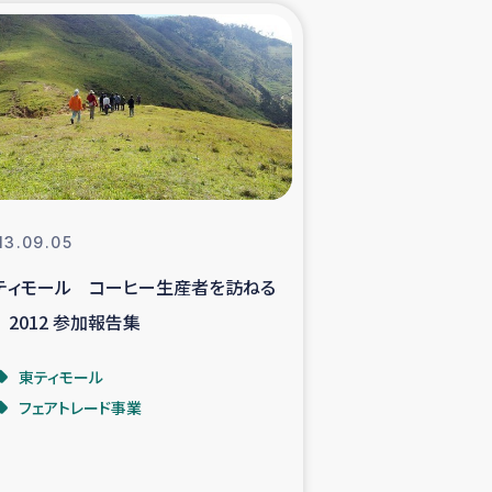
xパルシック
援隊の活動
復興支援
立支援事業
13.09.05
ティモール コーヒー生産者を訪ねる
食料支援と農家生産支援
 2012 参加報告集
緑化を通じた支援事業
東ティモール
フェアトレード事業
女性グループの生計支援
レード事業