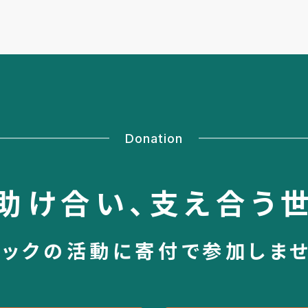
Donation
助け合い、
支え合う
シックの活動に
寄付で参加しま