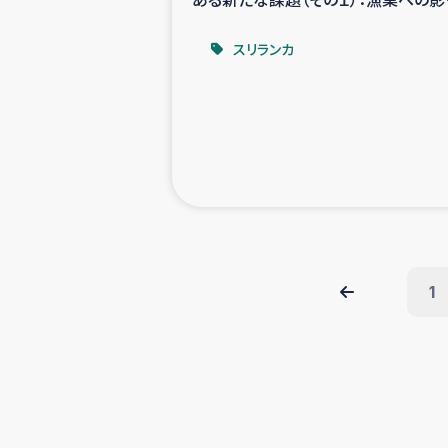
－
スリランカ
1