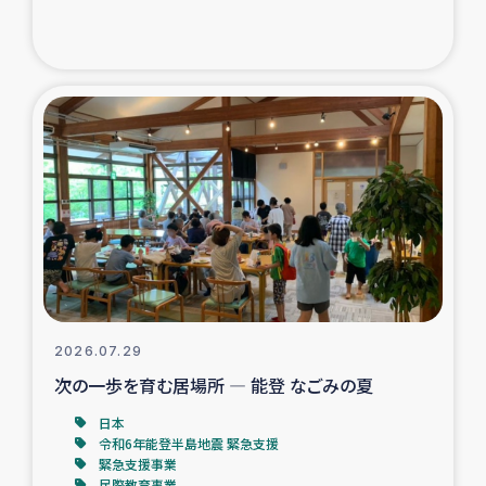
ガザ地区での公園の緑化を通じた支援事業
ガザ地区における被災住民への緊急支援
ガザ地区酪農を通した女性グループの生計支援
ふりかけ普及と食生活改善による栄養改善事業
フェアトレード事業
緊急支援事業
2026.07.29
女性の生計向上を通じた子どもの栄養改善事業
次の一歩を育む居場所 ― 能登 なごみの夏
民際教育
日本
令和6年能登半島地震 緊急支援
緊急支援事業
食べる
民際教育事業