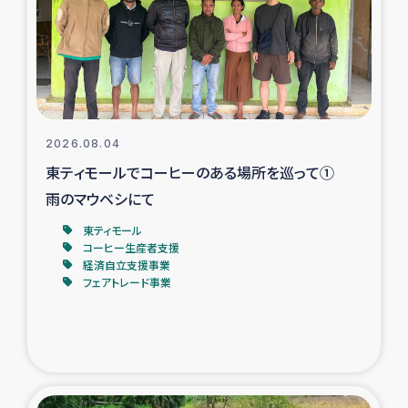
カカオ生産者支援事業
シリア国内避難民・帰還民の生活再建支援
トルコにおけるシリア難民支援事業
2026.08.04
インドネシア中部 スラウェシの地震・津波被災者支援
東ティモールでコーヒーのある場所を巡って①
雨のマウベシにて
スリランカ ムライティブ県帰還民の生活再建支援
東ティモール
コーヒー生産者支援
経済自立支援事業
スリランカ ジャフナ県干物事業
フェアトレード事業
スリランカ 緊急人道支援
スリランカ南部洪水被災者支援