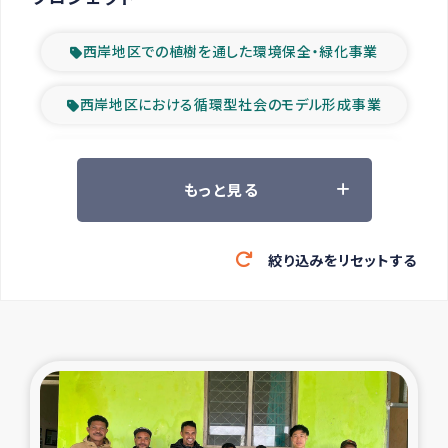
西岸地区での植樹を通した環境保全・緑化事業
西岸地区における循環型社会のモデル形成事業
ツアー参加者の声
もっと見る
山間部農村の水利改善事業
絞り込みをリセットする
緊急救援の時代
森林保全型農業の支援事業
東ティモール豪雨緊急支援
大雨による洪水被災者支援