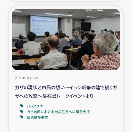
タイ国境ミャンマー移民子ども支援
漁民によるマングローブ植林活動
レバノンでのシリア難民への食糧・越冬支援
レバノンにおける緊急支援
レバノンでのシリア難民への教育支援事業
2026.07.29
レバノンでのシリア難民・レバノン人への農業支援
ガザの現状と市民の想い～イラン戦争の陰で続くガ
ザへの攻撃～駐在員トークイベントより
海外ルーツの市民との共生
パレスチナ
神原ゼミxパルシック
ガザ地区における被災住民への緊急支援
緊急支援事業
石巻市街地在宅被災者支援