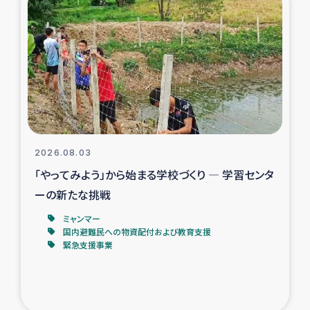
スリランカの南北女性をつなぐサリー・リサイクル・プロ
ジェクト
復興支援事業
民際教育事業
女性グループPIFWANITAによる食品加工事業
2026.08.03
ガザ人道支援
「やってみよう」から始まる学校づくり ― 学習センタ
ーの新たな挑戦
令和6年能登半島地震 緊急支援
ミャンマー
国内避難民への物資配付および教育支援
国内避難民への物資配付および教育支援
緊急支援事業
ミャンマー緊急支援