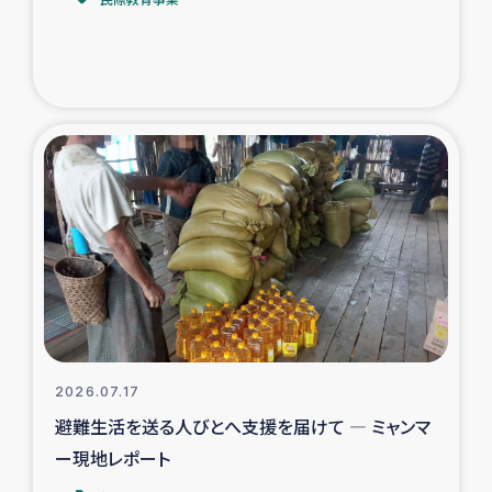
トルコ・シリア地震被災者支援
デニヤヤ小規模紅茶農家支援
コーヒー生産者支援
アイナロ県マウベシ郡でのコーヒー畑改善事業
ベイルート大規模爆発被災者支援
女性の生計向上支援
アグロフォレストリー（カカオ）事業
2026.07.17
避難生活を送る人びとへ支援を届けて ― ミャンマ
ー現地レポート