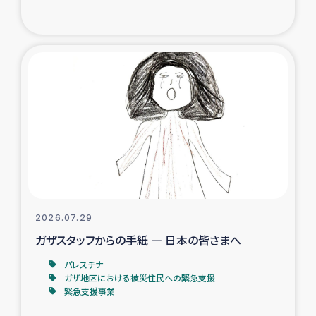
復興応援隊の活動
仮設住宅生活支援・農業復興支援
漁業復興支援
インターン・ボランティア日誌
経済自立支援事業
居場所づくり
2026.07.29
ガザスタッフからの手紙 ― 日本の皆さまへ
ガザ空爆被災者への食料支援と農家生産支援
パレスチナ
ガザ地区における被災住民への緊急支援
ガザ地区における羊の畜産支援
緊急支援事業