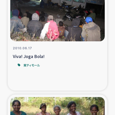
タイ国境ミャンマー移民子ども支援
漁民によるマングローブ植林活動
レバノンでのシリア難民への食糧・越冬支援
レバノンにおける緊急支援
2010.06.17
Viva! Joga Bola!
レバノンでのシリア難民への教育支援事業
東ティモール
レバノンでのシリア難民・レバノン人への農業支援
海外ルーツの市民との共生
神原ゼミxパルシック
石巻市街地在宅被災者支援