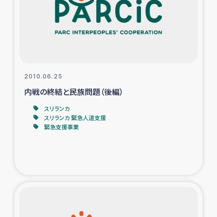
カカオ生産者支援事業
シリア国内避難民・帰還民の生活再建支援
トルコにおけるシリア難民支援事業
2010.06.25
インドネシア中部 スラウェシの地震・津波被災者支援
内戦の終結と民族問題（後編）
スリランカ
スリランカ ムライティブ県帰還民の生活再建支援
スリランカ 緊急人道支援
緊急支援事業
スリランカ ジャフナ県干物事業
スリランカ 緊急人道支援
スリランカ南部洪水被災者支援