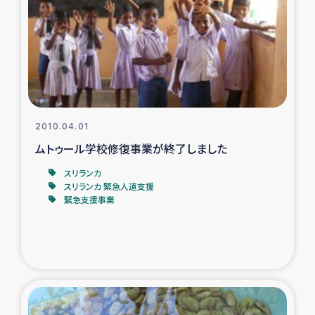
ガザ地区での公園の緑化を通じた支援事業
ガザ地区における被災住民への緊急支援
ガザ地区酪農を通した女性グループの生計支援
ふりかけ普及と食生活改善による栄養改善事業
2010.04.01
ムトゥール学校修復事業が終了しました
フェアトレード事業
スリランカ
スリランカ 緊急人道支援
緊急支援事業
緊急支援事業
女性の生計向上を通じた子どもの栄養改善事業
民際教育
食べる