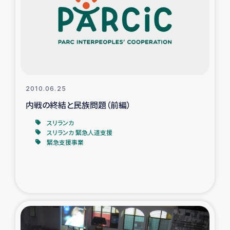
スリランカの南北女性をつなぐサリー・リサイクル・プロ
ジェクト
復興支援事業
民際教育事業
2010.06.25
女性グループPIFWANITAによる食品加工事業
内戦の終結と民族問題（前編）
スリランカ
ガザ人道支援
スリランカ 緊急人道支援
緊急支援事業
令和6年能登半島地震 緊急支援
国内避難民への物資配付および教育支援
ミャンマー緊急支援