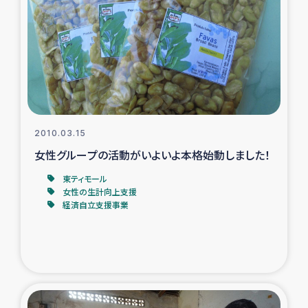
トルコ・シリア地震被災者支援
デニヤヤ小規模紅茶農家支援
コーヒー生産者支援
2010.03.15
アイナロ県マウベシ郡でのコーヒー畑改善事業
女性グループの活動がいよいよ本格始動しました！
ベイルート大規模爆発被災者支援
東ティモール
女性の生計向上支援
経済自立支援事業
女性の生計向上支援
アグロフォレストリー（カカオ）事業