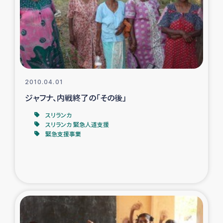
復興応援隊の活動
仮設住宅生活支援・農業復興支援
漁業復興支援
2010.04.01
ジャフナ、内戦終了の「その後」
インターン・ボランティア日誌
スリランカ
経済自立支援事業
スリランカ 緊急人道支援
緊急支援事業
居場所づくり
ガザ空爆被災者への食料支援と農家生産支援
ガザ地区における羊の畜産支援