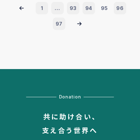
1
...
93
94
95
96
97
Donation
共に助け合い、
支え合う世界へ