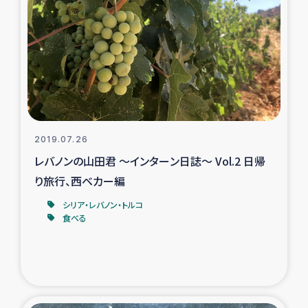
復興応援隊の活動
仮設住宅生活支援・農業復興支援
漁業復興支援
インターン・ボランティア日誌
2019.07.26
レバノンの山田君 ～インターン日誌～ Vol.2 日帰
経済自立支援事業
り旅行、西ベカー編
シリア・レバノン・トルコ
居場所づくり
食べる
ガザ空爆被災者への食料支援と農家生産支援
ガザ地区における羊の畜産支援