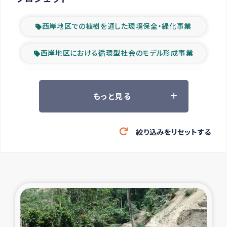
西岸地区での植樹を通した環境保全・緑化事業
西岸地区における循環型社会のモデル形成事業
ツアー参加者の声
もっと見る
山間部農村の水利改善事業
絞り込みをリセットする
緊急救援の時代
森林保全型農業の支援事業
東ティモール豪雨緊急支援
大雨による洪水被災者支援