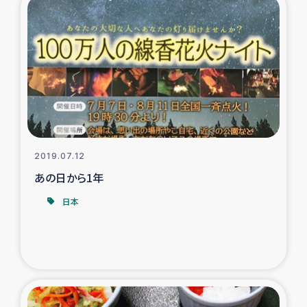
ガザ地区での公園の緑化を通じた支援事業
ガザ地区における被災住民への緊急支援
ガザ地区酪農を通した女性グループの生計支援
ふりかけ普及と食生活改善による栄養改善事業
フェアトレード事業
2019.07.12
あの日から1年
緊急支援事業
日本
女性の生計向上を通じた子どもの栄養改善事業
民際教育
食べる