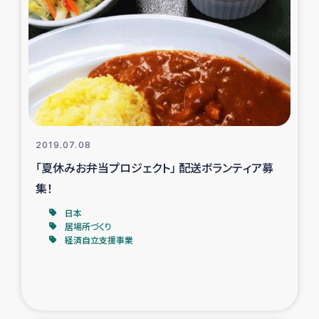
トルコ・シリア地震被災者支援
デニヤヤ小規模紅茶農家支援
コーヒー生産者支援
アイナロ県マウベシ郡でのコーヒー畑改善事業
2019.07.08
「夏休みお弁当プロジェクト」 配送ボランティア募
ベイルート大規模爆発被災者支援
集！
日本
女性の生計向上支援
居場所づくり
経済自立支援事業
アグロフォレストリー（カカオ）事業