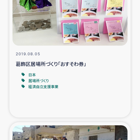
スリランカの南北女性をつなぐサリー・リサイクル・プロ
ジェクト
復興支援事業
民際教育事業
2019.08.05
女性グループPIFWANITAによる食品加工事業
葛飾区居場所づくり「おすそわ券」
日本
ガザ人道支援
居場所づくり
経済自立支援事業
令和6年能登半島地震 緊急支援
国内避難民への物資配付および教育支援
ミャンマー緊急支援