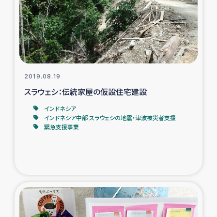
カカオ生産者支援事業
シリア国内避難民・帰還民の生活再建支援
トルコにおけるシリア難民支援事業
2019.08.19
インドネシア中部 スラウェシの地震・津波被災者支援
スラウェシ：伝統家屋の仮設住宅建設
インドネシア
スリランカ ムライティブ県帰還民の生活再建支援
インドネシア中部 スラウェシの地震・津波被災者支援
緊急支援事業
スリランカ ジャフナ県干物事業
スリランカ 緊急人道支援
スリランカ南部洪水被災者支援