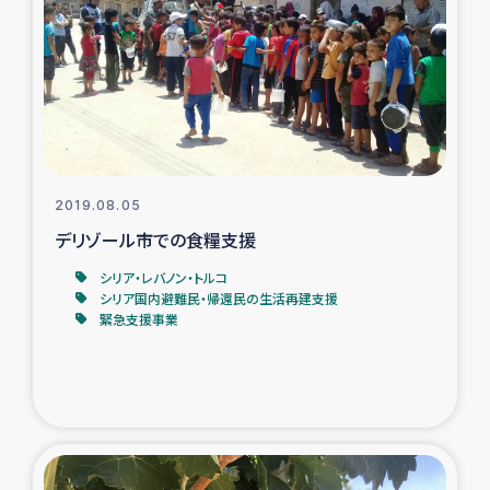
タイ国境ミャンマー移民子ども支援
漁民によるマングローブ植林活動
レバノンでのシリア難民への食糧・越冬支援
レバノンにおける緊急支援
2019.08.05
デリゾール市での食糧支援
レバノンでのシリア難民への教育支援事業
シリア・レバノン・トルコ
レバノンでのシリア難民・レバノン人への農業支援
シリア国内避難民・帰還民の生活再建支援
緊急支援事業
海外ルーツの市民との共生
神原ゼミxパルシック
石巻市街地在宅被災者支援