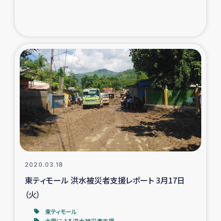
ガザ地区での公園の緑化を通じた支援事業
ガザ地区における被災住民への緊急支援
ガザ地区酪農を通した女性グループの生計支援
ふりかけ普及と食生活改善による栄養改善事業
フェアトレード事業
緊急支援事業
女性の生計向上を通じた子どもの栄養改善事業
2020.03.18
東ティモール 洪水被災者支援レポート 3月17日
民際教育
（火）
東ティモール
食べる
大雨による洪水被災者支援