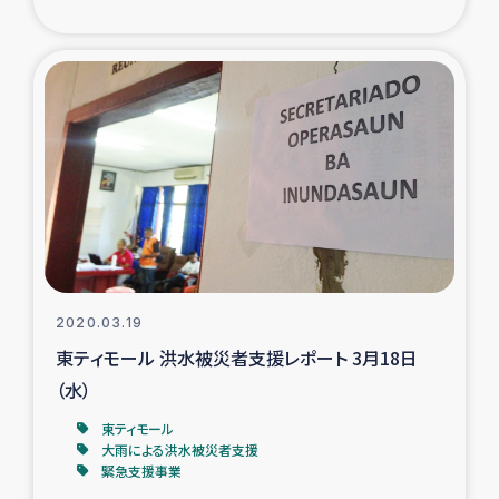
復興応援隊の活動
仮設住宅生活支援・農業復興支援
漁業復興支援
インターン・ボランティア日誌
経済自立支援事業
2020.03.19
居場所づくり
東ティモール 洪水被災者支援レポート 3月18日
（水）
ガザ空爆被災者への食料支援と農家生産支援
東ティモール
大雨による洪水被災者支援
ガザ地区における羊の畜産支援
緊急支援事業