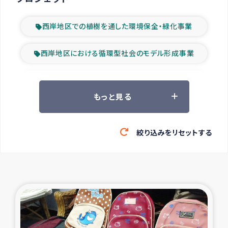
西岸地区での植樹を通した環境保全・緑化事業
西岸地区における循環型社会のモデル形成事業
ツアー参加者の声
もっと見る
山間部農村の水利改善事業
絞り込みをリセットする
緊急救援の時代
森林保全型農業の支援事業
東ティモール豪雨緊急支援
大雨による洪水被災者支援