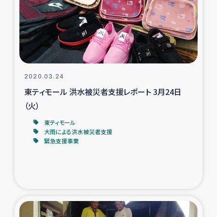
カカオ生産者支援事業
シリア国内避難民・帰還民の生活再建支援
トルコにおけるシリア難民支援事業
2020.03.24
インドネシア中部 スラウェシの地震・津波被災者支援
東ティモール 洪水被災者支援レポート 3月24日
（火）
スリランカ ムライティブ県帰還民の生活再建支援
東ティモール
大雨による洪水被災者支援
緊急支援事業
スリランカ ジャフナ県干物事業
スリランカ 緊急人道支援
スリランカ南部洪水被災者支援