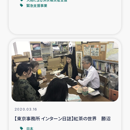
緊急支援事業
トルコ・シリア地震被災者支援
デニヤヤ小規模紅茶農家支援
コーヒー生産者支援
アイナロ県マウベシ郡でのコーヒー畑改善事業
ベイルート大規模爆発被災者支援
女性の生計向上支援
アグロフォレストリー（カカオ）事業
2020.03.16
【東京事務所 インターン日誌】紅茶の世界 勝沼
日本