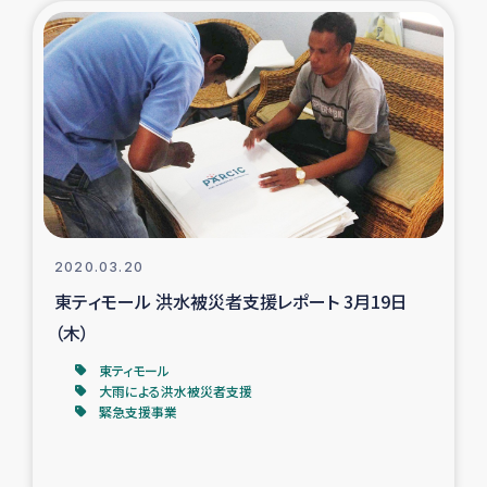
タイ国境ミャンマー移民子ども支援
漁民によるマングローブ植林活動
レバノンでのシリア難民への食糧・越冬支援
レバノンにおける緊急支援
レバノンでのシリア難民への教育支援事業
2020.03.20
レバノンでのシリア難民・レバノン人への農業支援
東ティモール 洪水被災者支援レポート 3月19日
（木）
海外ルーツの市民との共生
東ティモール
大雨による洪水被災者支援
神原ゼミxパルシック
緊急支援事業
石巻市街地在宅被災者支援