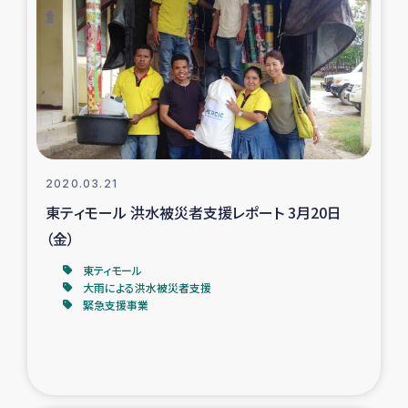
スリランカの南北女性をつなぐサリー・リサイクル・プロ
ジェクト
復興支援事業
民際教育事業
女性グループPIFWANITAによる食品加工事業
2020.03.21
東ティモール 洪水被災者支援レポート 3月20日
ガザ人道支援
（金）
令和6年能登半島地震 緊急支援
東ティモール
大雨による洪水被災者支援
緊急支援事業
国内避難民への物資配付および教育支援
ミャンマー緊急支援