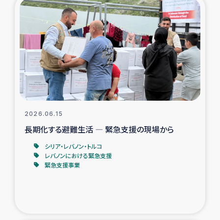
復興応援隊の活動
仮設住宅生活支援・農業復興支援
漁業復興支援
インターン・ボランティア日誌
2026.06.15
経済自立支援事業
長期化する避難生活 ― 緊急支援の現場から
シリア・レバノン・トルコ
居場所づくり
レバノンにおける緊急支援
緊急支援事業
ガザ空爆被災者への食料支援と農家生産支援
ガザ地区における羊の畜産支援