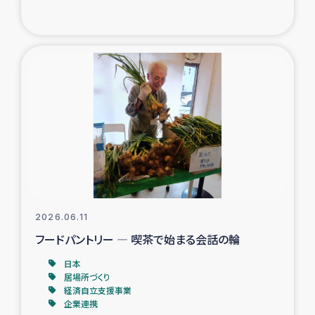
トルコ・シリア地震被災者支援
デニヤヤ小規模紅茶農家支援
コーヒー生産者支援
アイナロ県マウベシ郡でのコーヒー畑改善事業
ベイルート大規模爆発被災者支援
女性の生計向上支援
2026.06.11
フードパントリー ― 喫茶で始まる会話の輪
アグロフォレストリー（カカオ）事業
日本
居場所づくり
経済自立支援事業
企業連携