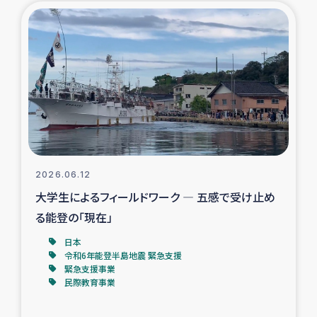
ガザ地区での公園の緑化を通じた支援事業
ガザ地区における被災住民への緊急支援
ガザ地区酪農を通した女性グループの生計支援
ふりかけ普及と食生活改善による栄養改善事業
フェアトレード事業
2026.06.12
大学生によるフィールドワーク ― 五感で受け止め
緊急支援事業
る能登の「現在」
女性の生計向上を通じた子どもの栄養改善事業
日本
令和6年能登半島地震 緊急支援
緊急支援事業
民際教育
民際教育事業
食べる