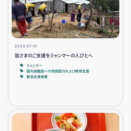
カカオ生産者支援事業
シリア国内避難民・帰還民の生活再建支援
トルコにおけるシリア難民支援事業
2026.07.10
インドネシア中部 スラウェシの地震・津波被災者支援
皆さまのご支援をミャンマーの人びとへ
ミャンマー
スリランカ ムライティブ県帰還民の生活再建支援
国内避難民への物資配付および教育支援
緊急支援事業
スリランカ ジャフナ県干物事業
スリランカ 緊急人道支援
スリランカ南部洪水被災者支援