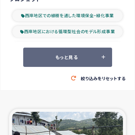
西岸地区での植樹を通した環境保全・緑化事業
西岸地区における循環型社会のモデル形成事業
ツアー参加者の声
もっと見る
山間部農村の水利改善事業
絞り込みをリセットする
緊急救援の時代
森林保全型農業の支援事業
東ティモール豪雨緊急支援
大雨による洪水被災者支援