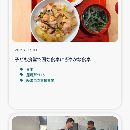
スリランカの南北女性をつなぐサリー・リサイクル・プロ
ジェクト
復興支援事業
民際教育事業
2026.07.01
女性グループPIFWANITAによる食品加工事業
子ども食堂で囲む食卓にぎやかな食卓
日本
ガザ人道支援
居場所づくり
経済自立支援事業
令和6年能登半島地震 緊急支援
国内避難民への物資配付および教育支援
ミャンマー緊急支援