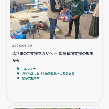
タイ国境ミャンマー移民子ども支援
漁民によるマングローブ植林活動
レバノンでのシリア難民への食糧・越冬支援
レバノンにおける緊急支援
2026.06.30
皆さまのご支援をガザへ ― 緊急食糧支援の現場
レバノンでのシリア難民への教育支援事業
から
レバノンでのシリア難民・レバノン人への農業支援
パレスチナ
ガザ地区における被災住民への緊急支援
緊急支援事業
海外ルーツの市民との共生
神原ゼミxパルシック
石巻市街地在宅被災者支援