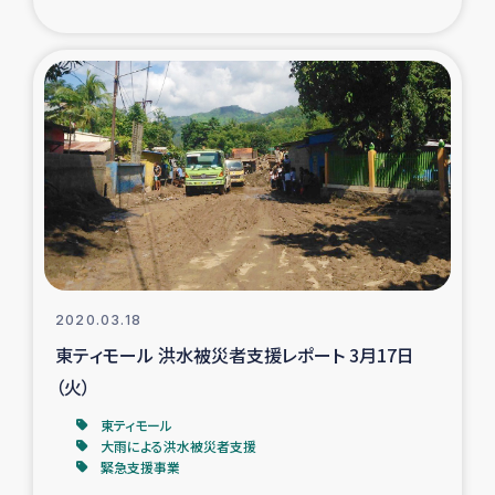
復興応援隊の活動
仮設住宅生活支援・農業復興支援
漁業復興支援
インターン・ボランティア日誌
経済自立支援事業
2020.03.18
居場所づくり
東ティモール 洪水被災者支援レポート 3月17日
（火）
ガザ空爆被災者への食料支援と農家生産支援
東ティモール
大雨による洪水被災者支援
ガザ地区における羊の畜産支援
緊急支援事業