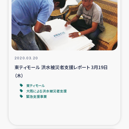
スリランカの南北女性をつなぐサリー・リサイクル・プロ
ジェクト
復興支援事業
民際教育事業
女性グループPIFWANITAによる食品加工事業
2020.03.20
東ティモール 洪水被災者支援レポート 3月19日
ガザ人道支援
（木）
令和6年能登半島地震 緊急支援
東ティモール
大雨による洪水被災者支援
緊急支援事業
国内避難民への物資配付および教育支援
ミャンマー緊急支援