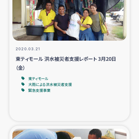
カカオ生産者支援事業
シリア国内避難民・帰還民の生活再建支援
トルコにおけるシリア難民支援事業
2020.03.21
インドネシア中部 スラウェシの地震・津波被災者支援
東ティモール 洪水被災者支援レポート 3月20日
（金）
スリランカ ムライティブ県帰還民の生活再建支援
東ティモール
大雨による洪水被災者支援
緊急支援事業
スリランカ ジャフナ県干物事業
スリランカ 緊急人道支援
スリランカ南部洪水被災者支援