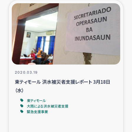
タイ国境ミャンマー移民子ども支援
漁民によるマングローブ植林活動
レバノンでのシリア難民への食糧・越冬支援
レバノンにおける緊急支援
レバノンでのシリア難民への教育支援事業
2020.03.19
レバノンでのシリア難民・レバノン人への農業支援
東ティモール 洪水被災者支援レポート 3月18日
（水）
海外ルーツの市民との共生
東ティモール
大雨による洪水被災者支援
神原ゼミxパルシック
緊急支援事業
石巻市街地在宅被災者支援