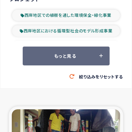
西岸地区での植樹を通した環境保全・緑化事業
西岸地区における循環型社会のモデル形成事業
ツアー参加者の声
もっと見る
山間部農村の水利改善事業
絞り込みをリセットする
緊急救援の時代
森林保全型農業の支援事業
東ティモール豪雨緊急支援
大雨による洪水被災者支援