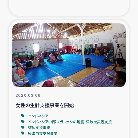
トルコ・シリア地震被災者支援
デニヤヤ小規模紅茶農家支援
コーヒー生産者支援
アイナロ県マウベシ郡でのコーヒー畑改善事業
ベイルート大規模爆発被災者支援
女性の生計向上支援
2020.03.06
女性の生計支援事業を開始
アグロフォレストリー（カカオ）事業
インドネシア
インドネシア中部 スラウェシの地震・津波被災者支援
復興支援事業
経済自立支援事業