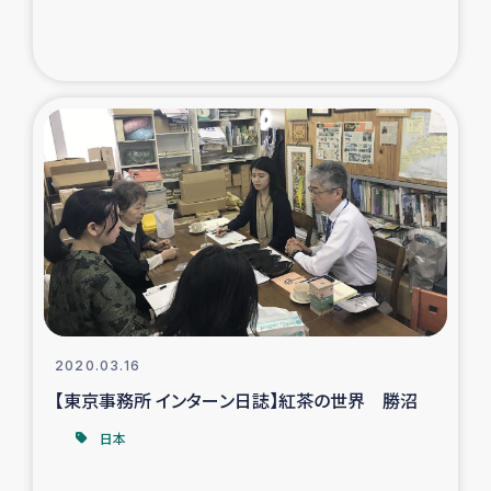
ガザ地区での公園の緑化を通じた支援事業
ガザ地区における被災住民への緊急支援
ガザ地区酪農を通した女性グループの生計支援
ふりかけ普及と食生活改善による栄養改善事業
フェアトレード事業
緊急支援事業
女性の生計向上を通じた子どもの栄養改善事業
2020.03.16
【東京事務所 インターン日誌】紅茶の世界 勝沼
民際教育
日本
食べる