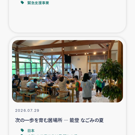
緊急支援事業
トルコ・シリア地震被災者支援
デニヤヤ小規模紅茶農家支援
コーヒー生産者支援
アイナロ県マウベシ郡でのコーヒー畑改善事業
ベイルート大規模爆発被災者支援
女性の生計向上支援
アグロフォレストリー（カカオ）事業
2026.07.29
次の一歩を育む居場所 ― 能登 なごみの夏
日本