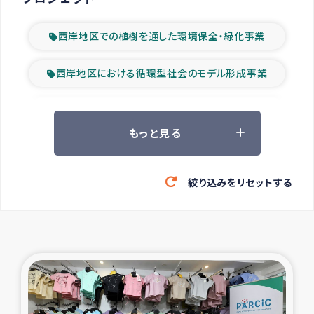
西岸地区での植樹を通した環境保全・緑化事業
西岸地区における循環型社会のモデル形成事業
ツアー参加者の声
もっと見る
山間部農村の水利改善事業
絞り込みをリセットする
緊急救援の時代
森林保全型農業の支援事業
東ティモール豪雨緊急支援
大雨による洪水被災者支援