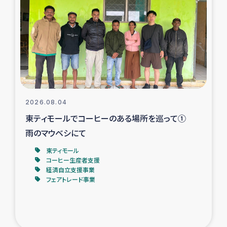
スリランカの南北女性をつなぐサリー・リサイクル・プロ
ジェクト
復興支援事業
民際教育事業
女性グループPIFWANITAによる食品加工事業
2026.08.04
東ティモールでコーヒーのある場所を巡って①
ガザ人道支援
雨のマウベシにて
令和6年能登半島地震 緊急支援
東ティモール
コーヒー生産者支援
経済自立支援事業
国内避難民への物資配付および教育支援
フェアトレード事業
ミャンマー緊急支援