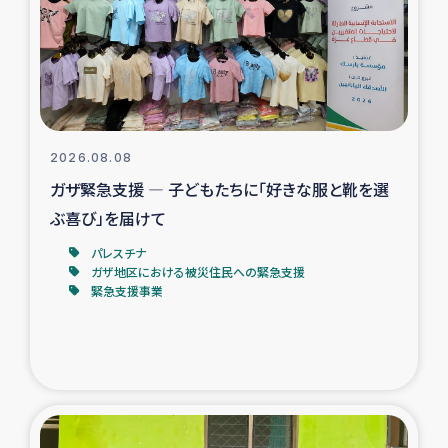
カカオ生産者支援事業
シリア国内避難民・帰還民の生活再建支援
トルコにおけるシリア難民支援事業
2026.08.08
インドネシア中部 スラウェシの地震・津波被災者支援
ガザ緊急支援 ― 子どもたちに「好きな服と靴を選
ぶ喜び」を届けて
スリランカ ムライティブ県帰還民の生活再建支援
パレスチナ
ガザ地区における被災住民への緊急支援
緊急支援事業
スリランカ ジャフナ県干物事業
スリランカ 緊急人道支援
スリランカ南部洪水被災者支援