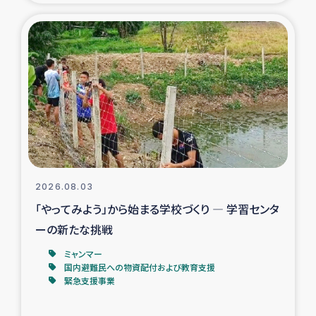
タイ国境ミャンマー移民子ども支援
漁民によるマングローブ植林活動
レバノンでのシリア難民への食糧・越冬支援
レバノンにおける緊急支援
レバノンでのシリア難民への教育支援事業
2026.08.03
レバノンでのシリア難民・レバノン人への農業支援
「やってみよう」から始まる学校づくり ― 学習センタ
ーの新たな挑戦
海外ルーツの市民との共生
ミャンマー
神原ゼミxパルシック
国内避難民への物資配付および教育支援
緊急支援事業
石巻市街地在宅被災者支援