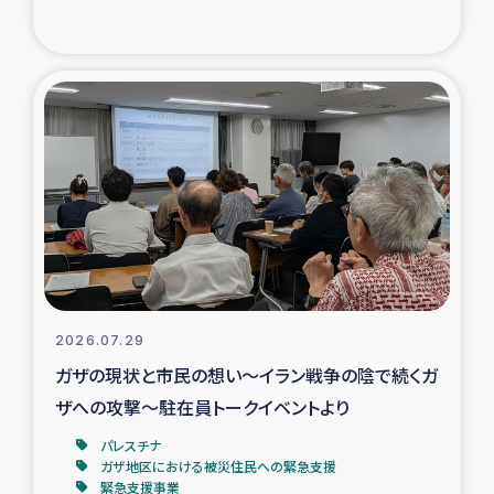
復興応援隊の活動
仮設住宅生活支援・農業復興支援
漁業復興支援
インターン・ボランティア日誌
経済自立支援事業
居場所づくり
2026.07.29
ガザの現状と市民の想い～イラン戦争の陰で続くガ
ガザ空爆被災者への食料支援と農家生産支援
ザへの攻撃～駐在員トークイベントより
パレスチナ
ガザ地区における羊の畜産支援
ガザ地区における被災住民への緊急支援
緊急支援事業