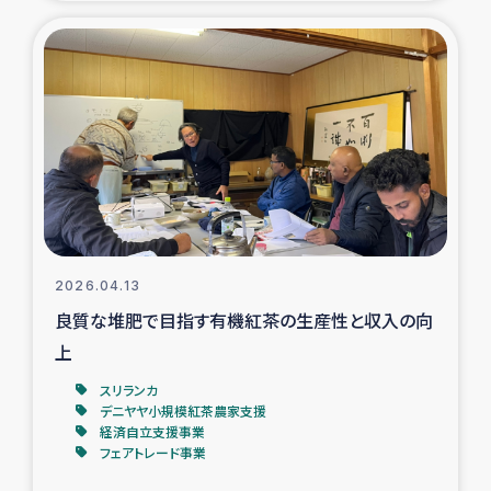
復興応援隊の活動
仮設住宅生活支援・農業復興支援
漁業復興支援
インターン・ボランティア日誌
経済自立支援事業
2026.04.13
良質な堆肥で目指す有機紅茶の生産性と収入の向
居場所づくり
上
ガザ空爆被災者への食料支援と農家生産支援
スリランカ
デニヤヤ小規模紅茶農家支援
経済自立支援事業
ガザ地区における羊の畜産支援
フェアトレード事業