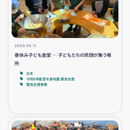
カカオ生産者支援事業
シリア国内避難民・帰還民の生活再建支援
トルコにおけるシリア難民支援事業
2026.05.11
インドネシア中部 スラウェシの地震・津波被災者支援
春休み子ども食堂 ― 子どもたちの笑顔が集う場
所
スリランカ ムライティブ県帰還民の生活再建支援
日本
令和6年能登半島地震 緊急支援
緊急支援事業
スリランカ ジャフナ県干物事業
スリランカ 緊急人道支援
スリランカ南部洪水被災者支援