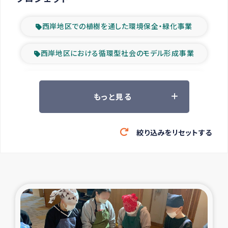
西岸地区での植樹を通した環境保全・緑化事業
西岸地区における循環型社会のモデル形成事業
ツアー参加者の声
もっと見る
山間部農村の水利改善事業
絞り込みをリセットする
緊急救援の時代
森林保全型農業の支援事業
東ティモール豪雨緊急支援
大雨による洪水被災者支援