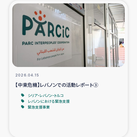
タイ国境ミャンマー移民子ども支援
漁民によるマングローブ植林活動
レバノンでのシリア難民への食糧・越冬支援
レバノンにおける緊急支援
レバノンでのシリア難民への教育支援事業
2026.04.15
レバノンでのシリア難民・レバノン人への農業支援
【中東危機】レバノンでの活動レポート③
シリア・レバノン・トルコ
海外ルーツの市民との共生
レバノンにおける緊急支援
緊急支援事業
神原ゼミxパルシック
石巻市街地在宅被災者支援