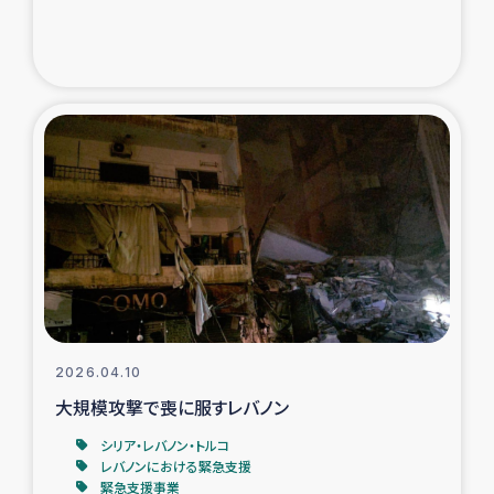
トルコ・シリア地震被災者支援
デニヤヤ小規模紅茶農家支援
コーヒー生産者支援
アイナロ県マウベシ郡でのコーヒー畑改善事業
ベイルート大規模爆発被災者支援
女性の生計向上支援
2026.04.10
アグロフォレストリー（カカオ）事業
大規模攻撃で喪に服すレバノン
シリア・レバノン・トルコ
レバノンにおける緊急支援
緊急支援事業