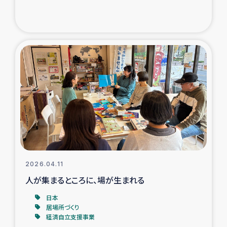
ガザ地区での公園の緑化を通じた支援事業
ガザ地区における被災住民への緊急支援
ガザ地区酪農を通した女性グループの生計支援
ふりかけ普及と食生活改善による栄養改善事業
フェアトレード事業
緊急支援事業
2026.04.11
女性の生計向上を通じた子どもの栄養改善事業
人が集まるところに、場が生まれる
民際教育
日本
居場所づくり
経済自立支援事業
食べる