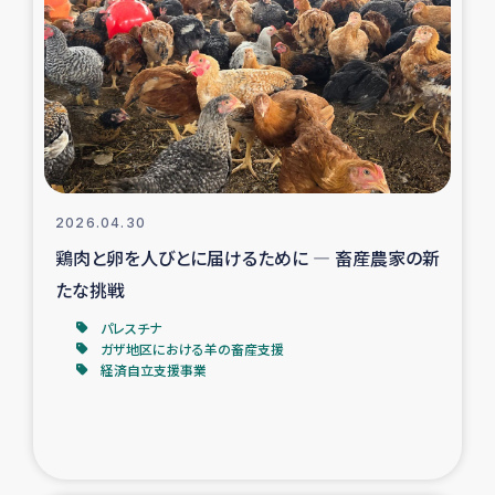
スリランカの南北女性をつなぐサリー・リサイクル・プロ
ジェクト
復興支援事業
民際教育事業
女性グループPIFWANITAによる食品加工事業
2026.04.30
鶏肉と卵を人びとに届けるために ― 畜産農家の新
ガザ人道支援
たな挑戦
令和6年能登半島地震 緊急支援
パレスチナ
ガザ地区における羊の畜産支援
経済自立支援事業
国内避難民への物資配付および教育支援
ミャンマー緊急支援