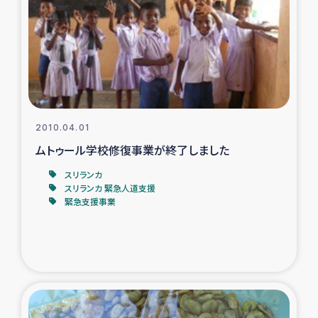
ガザ地区での公園の緑化を通じた支援事業
ガザ地区における被災住民への緊急支援
ガザ地区酪農を通した女性グループの生計支援
ふりかけ普及と食生活改善による栄養改善事業
2010.04.01
ムトゥール学校修復事業が終了しました
フェアトレード事業
スリランカ
スリランカ 緊急人道支援
緊急支援事業
緊急支援事業
女性の生計向上を通じた子どもの栄養改善事業
民際教育
食べる