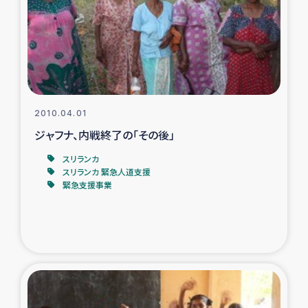
復興応援隊の活動
仮設住宅生活支援・農業復興支援
漁業復興支援
2010.04.01
ジャフナ、内戦終了の「その後」
インターン・ボランティア日誌
スリランカ
経済自立支援事業
スリランカ 緊急人道支援
緊急支援事業
居場所づくり
ガザ空爆被災者への食料支援と農家生産支援
ガザ地区における羊の畜産支援