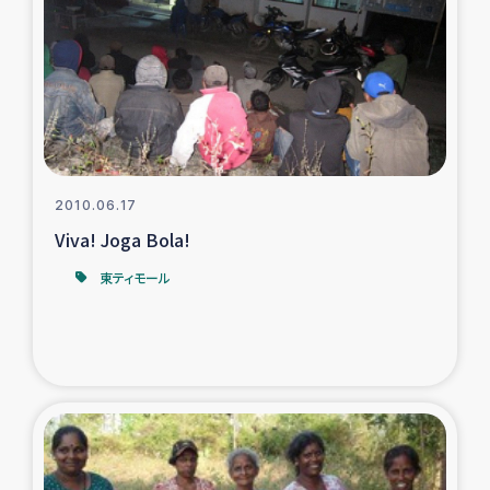
タイ国境ミャンマー移民子ども支援
漁民によるマングローブ植林活動
レバノンでのシリア難民への食糧・越冬支援
レバノンにおける緊急支援
2010.06.17
Viva! Joga Bola!
レバノンでのシリア難民への教育支援事業
東ティモール
レバノンでのシリア難民・レバノン人への農業支援
海外ルーツの市民との共生
神原ゼミxパルシック
石巻市街地在宅被災者支援