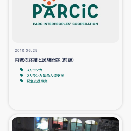
スリランカの南北女性をつなぐサリー・リサイクル・プロ
ジェクト
復興支援事業
民際教育事業
2010.06.25
女性グループPIFWANITAによる食品加工事業
内戦の終結と民族問題（前編）
スリランカ
ガザ人道支援
スリランカ 緊急人道支援
緊急支援事業
令和6年能登半島地震 緊急支援
国内避難民への物資配付および教育支援
ミャンマー緊急支援