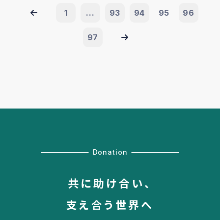
1
...
93
94
95
96
97
Donation
共に助け合い、
支え合う世界へ