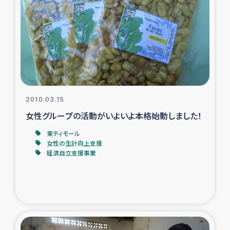
トルコ・シリア地震被災者支援
デニヤヤ小規模紅茶農家支援
コーヒー生産者支援
2010.03.15
アイナロ県マウベシ郡でのコーヒー畑改善事業
女性グループの活動がいよいよ本格始動しました！
ベイルート大規模爆発被災者支援
東ティモール
女性の生計向上支援
経済自立支援事業
女性の生計向上支援
アグロフォレストリー（カカオ）事業