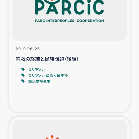
カカオ生産者支援事業
シリア国内避難民・帰還民の生活再建支援
トルコにおけるシリア難民支援事業
2010.06.25
インドネシア中部 スラウェシの地震・津波被災者支援
内戦の終結と民族問題（後編）
スリランカ
スリランカ ムライティブ県帰還民の生活再建支援
スリランカ 緊急人道支援
緊急支援事業
スリランカ ジャフナ県干物事業
スリランカ 緊急人道支援
スリランカ南部洪水被災者支援