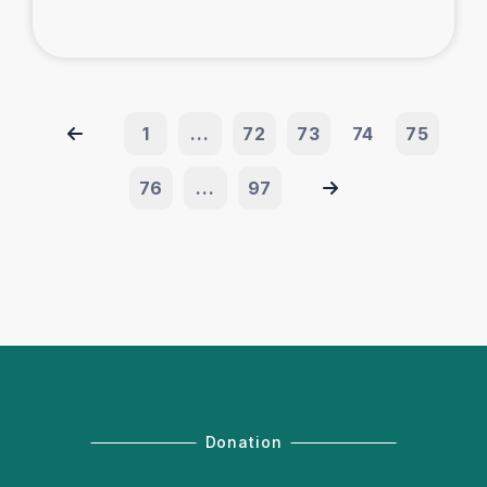
1
...
72
73
74
75
76
...
97
Donation