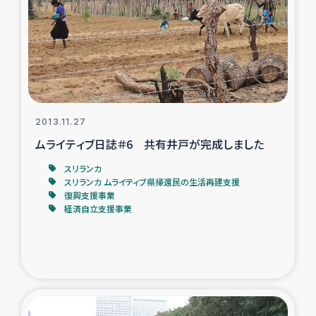
スリランカの南北女性をつなぐサリー・リサイクル・プロ
ジェクト
復興支援事業
民際教育事業
2013.11.27
女性グループPIFWANITAによる食品加工事業
ムライティブ日誌＃6 共有井戸が完成しました
スリランカ
ガザ人道支援
スリランカ ムライティブ県帰還民の生活再建支援
復興支援事業
令和6年能登半島地震 緊急支援
経済自立支援事業
国内避難民への物資配付および教育支援
ミャンマー緊急支援