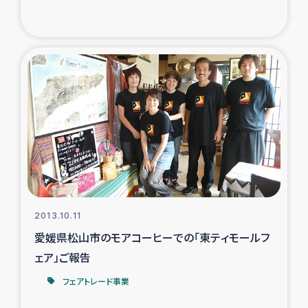
ガザ地区での公園の緑化を通じた支援事業
ガザ地区における被災住民への緊急支援
ガザ地区酪農を通した女性グループの生計支援
ふりかけ普及と食生活改善による栄養改善事業
フェアトレード事業
緊急支援事業
2013.10.11
女性の生計向上を通じた子どもの栄養改善事業
愛媛県松山市のモアコーヒーでの「東ティモールフ
ェア」ご報告
民際教育
フェアトレード事業
食べる