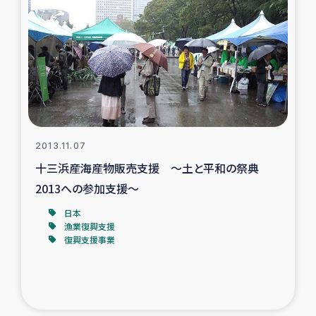
タイ国境ミャンマー移民子ども支援
漁民によるマングローブ植林活動
レバノンでのシリア難民への食糧・越冬支援
レバノンにおける緊急支援
2013.11.07
レバノンでのシリア難民への教育支援事業
十三浜産海産物販売支援 ～土と平和の祭典
2013への参加支援～
レバノンでのシリア難民・レバノン人への農業支援
日本
漁業復興支援
海外ルーツの市民との共生
復興支援事業
神原ゼミxパルシック
石巻市街地在宅被災者支援