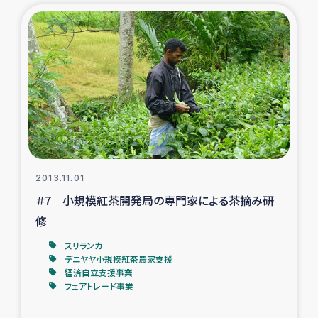
復興応援隊の活動
仮設住宅生活支援・農業復興支援
漁業復興支援
インターン・ボランティア日誌
経済自立支援事業
2013.11.01
＃7 小規模紅茶開発局の専門家による茶摘み研
居場所づくり
修
スリランカ
ガザ空爆被災者への食料支援と農家生産支援
デニヤヤ小規模紅茶農家支援
経済自立支援事業
フェアトレード事業
ガザ地区における羊の畜産支援