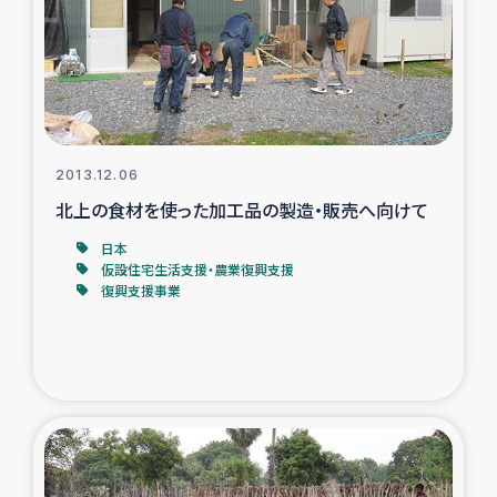
カカオ生産者支援事業
シリア国内避難民・帰還民の生活再建支援
トルコにおけるシリア難民支援事業
2013.12.06
インドネシア中部 スラウェシの地震・津波被災者支援
北上の食材を使った加工品の製造・販売へ向けて
日本
スリランカ ムライティブ県帰還民の生活再建支援
仮設住宅生活支援・農業復興支援
復興支援事業
スリランカ ジャフナ県干物事業
スリランカ 緊急人道支援
スリランカ南部洪水被災者支援