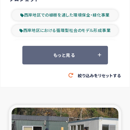
西岸地区での植樹を通した環境保全・緑化事業
西岸地区における循環型社会のモデル形成事業
ツアー参加者の声
もっと見る
山間部農村の水利改善事業
絞り込みをリセットする
緊急救援の時代
森林保全型農業の支援事業
東ティモール豪雨緊急支援
大雨による洪水被災者支援