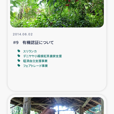
スリランカの南北女性をつなぐサリー・リサイクル・プロ
ジェクト
復興支援事業
2014.06.02
民際教育事業
＃9 有機認証について
女性グループPIFWANITAによる食品加工事業
スリランカ
デニヤヤ小規模紅茶農家支援
経済自立支援事業
ガザ人道支援
フェアトレード事業
令和6年能登半島地震 緊急支援
国内避難民への物資配付および教育支援
ミャンマー緊急支援