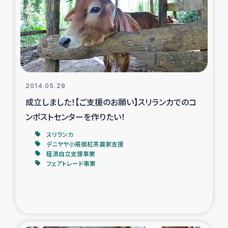
タイ国境ミャンマー移民子ども支援
漁民によるマングローブ植林活動
レバノンでのシリア難民への食糧・越冬支援
レバノンにおける緊急支援
2014.05.29
成立しました！【ご支援のお願い】スリランカでのコ
レバノンでのシリア難民への教育支援事業
ンポストセンターを作りたい！
スリランカ
レバノンでのシリア難民・レバノン人への農業支援
デニヤヤ小規模紅茶農家支援
経済自立支援事業
フェアトレード事業
海外ルーツの市民との共生
神原ゼミxパルシック
石巻市街地在宅被災者支援