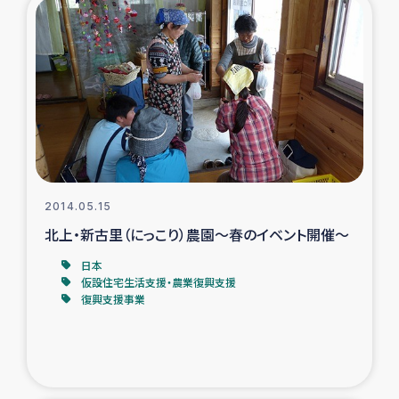
復興応援隊の活動
仮設住宅生活支援・農業復興支援
漁業復興支援
インターン・ボランティア日誌
2014.05.15
経済自立支援事業
北上・新古里（にっこり）農園～春のイベント開催～
日本
居場所づくり
仮設住宅生活支援・農業復興支援
復興支援事業
ガザ空爆被災者への食料支援と農家生産支援
ガザ地区における羊の畜産支援