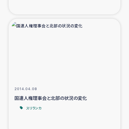
トルコ・シリア地震被災者支援
デニヤヤ小規模紅茶農家支援
コーヒー生産者支援
アイナロ県マウベシ郡でのコーヒー畑改善事業
ベイルート大規模爆発被災者支援
女性の生計向上支援
2014.04.08
国連人権理事会と北部の状況の変化
アグロフォレストリー（カカオ）事業
スリランカ