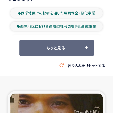
西岸地区での植樹を通した環境保全・緑化事業
西岸地区における循環型社会のモデル形成事業
ツアー参加者の声
もっと見る
山間部農村の水利改善事業
絞り込みをリセットする
緊急救援の時代
森林保全型農業の支援事業
東ティモール豪雨緊急支援
大雨による洪水被災者支援