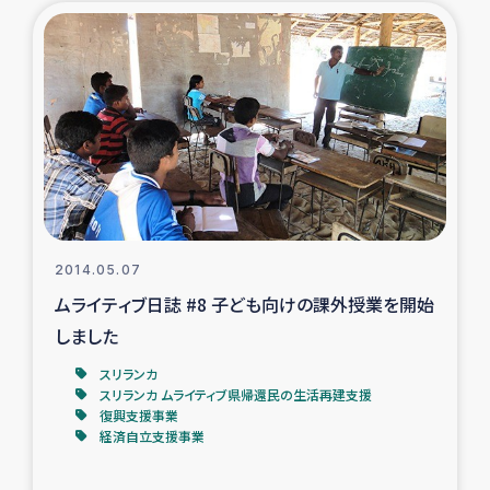
ガザ地区での公園の緑化を通じた支援事業
ガザ地区における被災住民への緊急支援
ガザ地区酪農を通した女性グループの生計支援
ふりかけ普及と食生活改善による栄養改善事業
フェアトレード事業
2014.05.07
ムライティブ日誌 #8 子ども向けの課外授業を開始
緊急支援事業
しました
女性の生計向上を通じた子どもの栄養改善事業
スリランカ
スリランカ ムライティブ県帰還民の生活再建支援
復興支援事業
民際教育
経済自立支援事業
食べる