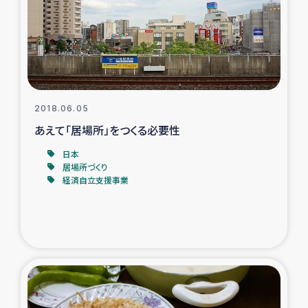
カカオ生産者支援事業
シリア国内避難民・帰還民の生活再建支援
トルコにおけるシリア難民支援事業
2018.06.05
インドネシア中部 スラウェシの地震・津波被災者支援
あえて「居場所」をつくる必要性
日本
スリランカ ムライティブ県帰還民の生活再建支援
居場所づくり
経済自立支援事業
スリランカ ジャフナ県干物事業
スリランカ 緊急人道支援
スリランカ南部洪水被災者支援