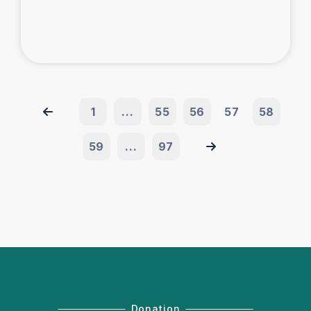
1
...
55
56
57
58
59
...
97
Donation