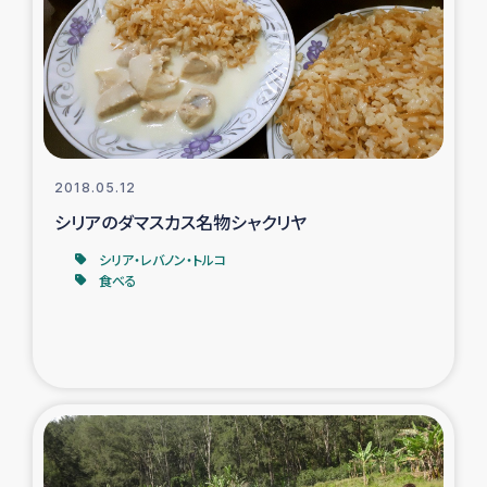
スリランカの南北女性をつなぐサリー・リサイクル・プロ
ジェクト
復興支援事業
民際教育事業
2018.05.12
女性グループPIFWANITAによる食品加工事業
シリアのダマスカス名物シャクリヤ
シリア・レバノン・トルコ
ガザ人道支援
食べる
令和6年能登半島地震 緊急支援
国内避難民への物資配付および教育支援
ミャンマー緊急支援