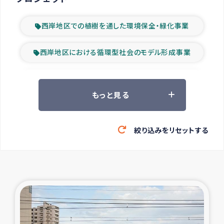
西岸地区での植樹を通した環境保全・緑化事業
西岸地区における循環型社会のモデル形成事業
ツアー参加者の声
もっと見る
山間部農村の水利改善事業
絞り込みをリセットする
緊急救援の時代
森林保全型農業の支援事業
東ティモール豪雨緊急支援
大雨による洪水被災者支援