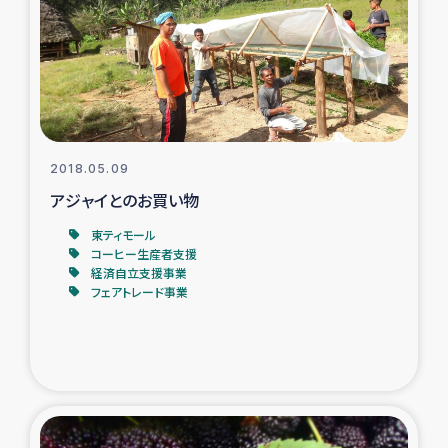
タイ国境ミャンマー移民子ども支援
漁民によるマングローブ植林活動
レバノンでのシリア難民への食糧・越冬支援
レバノンにおける緊急支援
2018.05.09
アジャイとのお買い物
レバノンでのシリア難民への教育支援事業
東ティモール
コーヒー生産者支援
レバノンでのシリア難民・レバノン人への農業支援
経済自立支援事業
フェアトレード事業
海外ルーツの市民との共生
神原ゼミxパルシック
石巻市街地在宅被災者支援