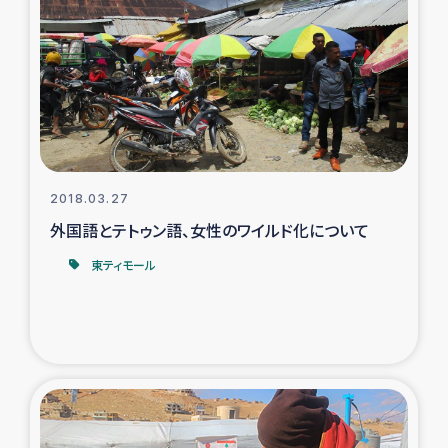
ガザ地区での公園の緑化を通じた支援事業
ガザ地区における被災住民への緊急支援
ガザ地区酪農を通した女性グループの生計支援
ふりかけ普及と食生活改善による栄養改善事業
2018.03.27
フェアトレード事業
外国語とテトゥン語、女性のワイルド化について
東ティモール
緊急支援事業
女性の生計向上を通じた子どもの栄養改善事業
民際教育
食べる