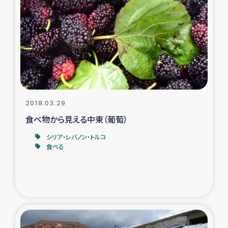
復興応援隊の活動
仮設住宅生活支援・農業復興支援
漁業復興支援
インターン・ボランティア日誌
2018.03.29
食べ物から見える中東（葡萄）
経済自立支援事業
シリア・レバノン・トルコ
食べる
居場所づくり
ガザ空爆被災者への食料支援と農家生産支援
ガザ地区における羊の畜産支援