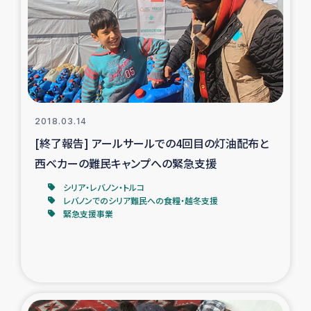
トルコ・シリア地震被災者支援
デニヤヤ小規模紅茶農家支援
コーヒー生産者支援
2018.03.14
アイナロ県マウベシ郡でのコーヒー畑改善事業
[終了報告] アールサールでの4回目の灯油配布と
西ベカーの難民キャンプへの緊急支援
ベイルート大規模爆発被災者支援
シリア・レバノン・トルコ
レバノンでのシリア難民への食糧・越冬支援
女性の生計向上支援
緊急支援事業
アグロフォレストリー（カカオ）事業