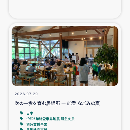
ガザ地区での公園の緑化を通じた支援事業
ガザ地区における被災住民への緊急支援
ガザ地区酪農を通した女性グループの生計支援
ふりかけ普及と食生活改善による栄養改善事業
フェアトレード事業
緊急支援事業
2026.07.29
女性の生計向上を通じた子どもの栄養改善事業
次の一歩を育む居場所 ― 能登 なごみの夏
民際教育
日本
令和6年能登半島地震 緊急支援
緊急支援事業
食べる
民際教育事業