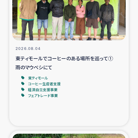
カカオ生産者支援事業
シリア国内避難民・帰還民の生活再建支援
トルコにおけるシリア難民支援事業
2026.08.04
インドネシア中部 スラウェシの地震・津波被災者支援
東ティモールでコーヒーのある場所を巡って①
雨のマウベシにて
スリランカ ムライティブ県帰還民の生活再建支援
東ティモール
コーヒー生産者支援
経済自立支援事業
スリランカ ジャフナ県干物事業
フェアトレード事業
スリランカ 緊急人道支援
スリランカ南部洪水被災者支援