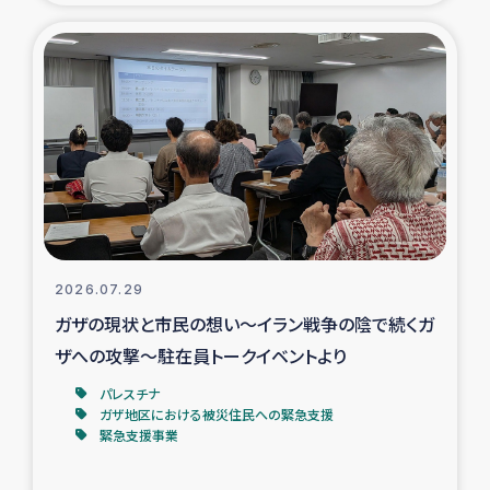
タイ国境ミャンマー移民子ども支援
漁民によるマングローブ植林活動
レバノンでのシリア難民への食糧・越冬支援
レバノンにおける緊急支援
レバノンでのシリア難民への教育支援事業
2026.07.29
レバノンでのシリア難民・レバノン人への農業支援
ガザの現状と市民の想い～イラン戦争の陰で続くガ
ザへの攻撃～駐在員トークイベントより
海外ルーツの市民との共生
パレスチナ
神原ゼミxパルシック
ガザ地区における被災住民への緊急支援
緊急支援事業
石巻市街地在宅被災者支援