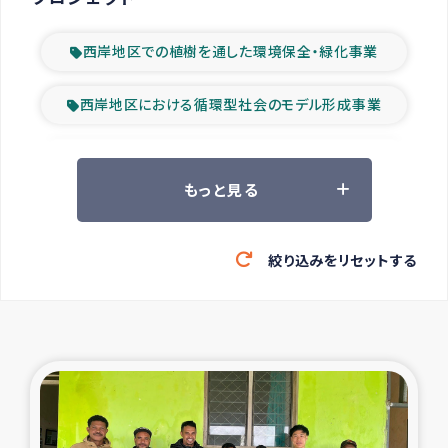
西岸地区での植樹を通した環境保全・緑化事業
西岸地区における循環型社会のモデル形成事業
ツアー参加者の声
もっと見る
山間部農村の水利改善事業
絞り込みをリセットする
緊急救援の時代
森林保全型農業の支援事業
東ティモール豪雨緊急支援
大雨による洪水被災者支援