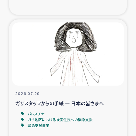
復興応援隊の活動
仮設住宅生活支援・農業復興支援
漁業復興支援
インターン・ボランティア日誌
経済自立支援事業
居場所づくり
2026.07.29
ガザスタッフからの手紙 ― 日本の皆さまへ
ガザ空爆被災者への食料支援と農家生産支援
パレスチナ
ガザ地区における被災住民への緊急支援
ガザ地区における羊の畜産支援
緊急支援事業