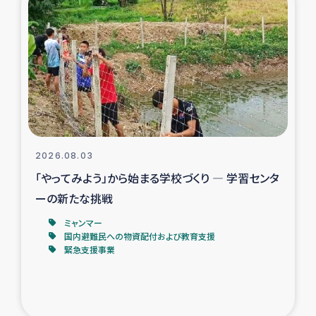
スリランカの南北女性をつなぐサリー・リサイクル・プロ
ジェクト
復興支援事業
民際教育事業
女性グループPIFWANITAによる食品加工事業
2026.08.03
ガザ人道支援
「やってみよう」から始まる学校づくり ― 学習センタ
ーの新たな挑戦
令和6年能登半島地震 緊急支援
ミャンマー
国内避難民への物資配付および教育支援
国内避難民への物資配付および教育支援
緊急支援事業
ミャンマー緊急支援