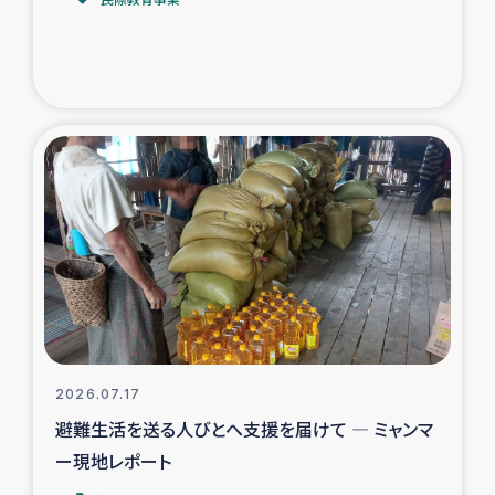
トルコ・シリア地震被災者支援
デニヤヤ小規模紅茶農家支援
コーヒー生産者支援
アイナロ県マウベシ郡でのコーヒー畑改善事業
ベイルート大規模爆発被災者支援
女性の生計向上支援
アグロフォレストリー（カカオ）事業
2026.07.17
避難生活を送る人びとへ支援を届けて ― ミャンマ
ー現地レポート