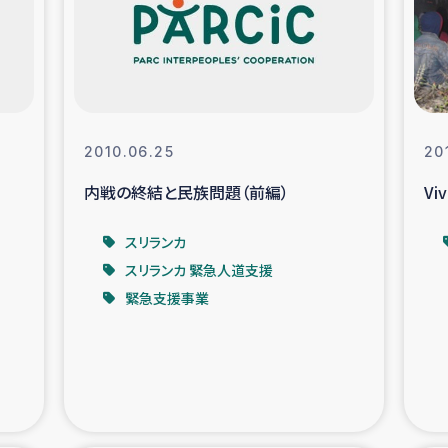
なぐサリー・リサイクル・プロジ
復興
クト
教育事業
女性グループPIFWA
2010.06.25
20
内戦の終結と民族問題（前編）
Viv
人道支援
令和6年能登半
スリランカ
資配付および教育支援
ミャンマ
スリランカ 緊急人道支援
緊急支援事業
マー移民子ども支援
漁民によるマン
難民への食糧・越冬支援
レバノンに
ア難民への教育支援事業
レバノンでのシリア難民