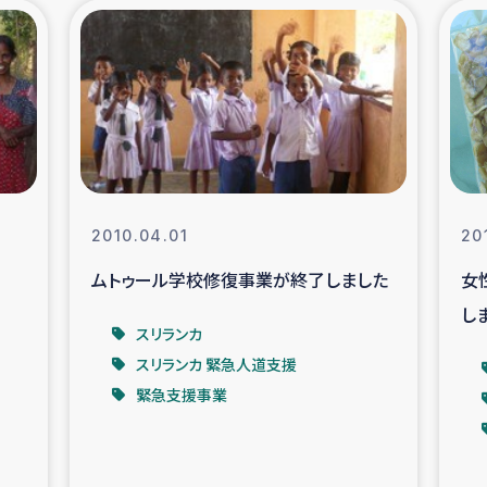
の市民との共生
神原ゼミ
在宅被災者支援
復興応
支援・農業復興支援
漁業
ボランティア日誌
経済自
2010.04.01
20
ムトゥール学校修復事業が終了しました
女
所づくり
ガザ空爆被災者への
し
スリランカ
ける羊の畜産支援
ガザ地区での公園の
スリランカ 緊急人道支援
緊急支援事業
被災住民への緊急支援
ガザ地区酪農を通した
活改善による栄養改善事業
フェアト