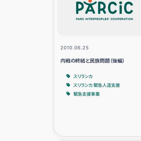
スリランカの南北女性をつ
ェ
民際
2010.06.25
内戦の終結と民族問題（後編）
ガザ
スリランカ
国内避難民への物
スリランカ 緊急人道支援
緊急支援事業
タイ国境ミャン
レバノンでのシリア
レバノンでのシリ