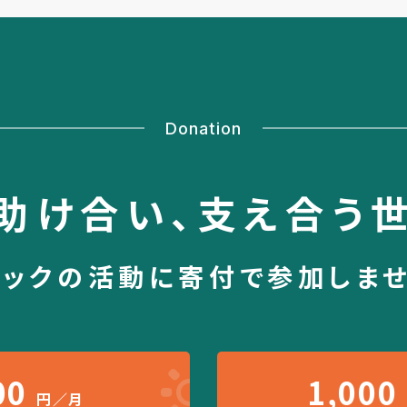
Donation
助け合い、
支え合う
シックの活動に
寄付で参加しま
00
1,000
円／月