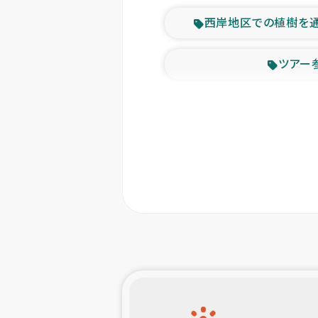
西岸地区での植樹を
ツアー
緊急
東ティモー
カカオ生
トルコにおける
スリランカ ムライテ
スリランカ