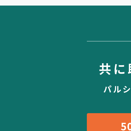
共に
パル
5