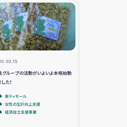
xパルシック
援隊の活動
復興支援
立支援事業
10.03.15
性グループの活動がいよいよ本格始動
食料支援と農家生産支援
ました！
緑化を通じた支援事業
東ティモール
女性の生計向上支援
女性グループの生計支援
経済自立支援事業
レード事業