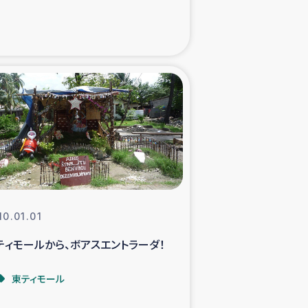
た子どもの栄養改善事業
べる
模紅茶農家支援
でのコーヒー畑改善事業
計向上支援
10.01.01
ティモールから、ボアスエントラーダ！
東ティモール