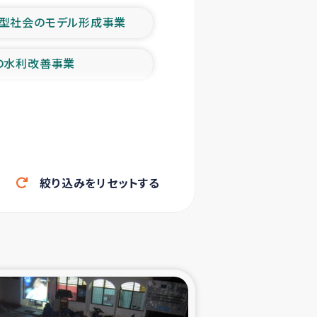
型社会のモデル形成事業
の水利改善事業
農業の支援事業
洪水被災者支援
絞り込みをリセットする
帰還民の生活再建支援
ェシの地震・津波被災者支援
ャフナ県干物事業
部洪水被災者支援