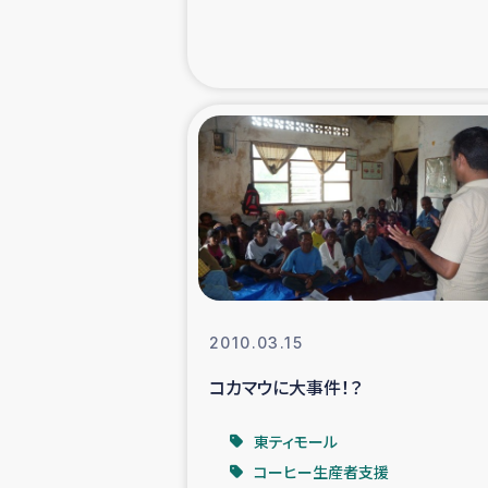
緊急
民
トルコ・シリ
コーヒ
ベイルート大
2010.03.15
アグロフォレス
コカマウに大事件！？
東ティモール
コーヒー生産者支援