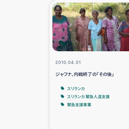
海外ルーツ
石巻市街地
仮設住宅生活
インターン・
2010.04.01
ジャフナ、内戦終了の「その後」
居場
スリランカ
ガザ地区にお
スリランカ 緊急人道支援
緊急支援事業
ガザ地区における
ふりかけ普及と食生