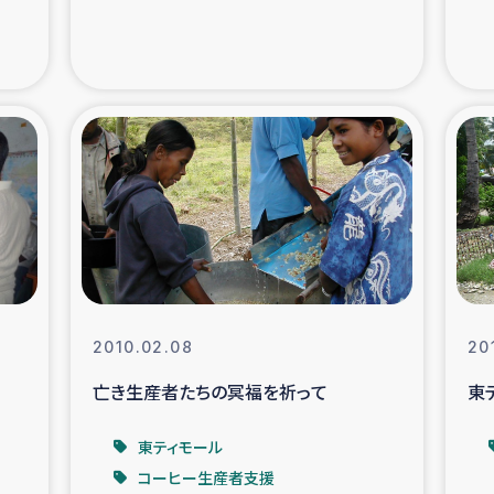
支援事業
女性の生計向上を通じ
際教育
食
ア地震被災者支援
デニヤヤ小規
ー生産者支援
アイナロ県マウベシ郡
規模爆発被災者支援
女性の生
2010.02.08
20
トリー（カカオ）事業
亡き生産者たちの冥福を祈って
東
東ティモール
コーヒー生産者支援