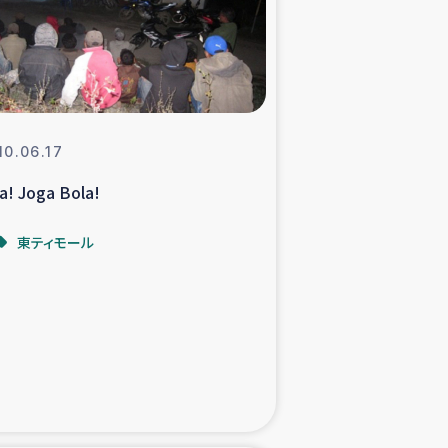
支援事業
NITAによる食品加工事業
10.06.17
a! Joga Bola!
島地震 緊急支援
東ティモール
ー緊急支援
グローブ植林活動
おける緊急支援
・レバノン人への農業支援