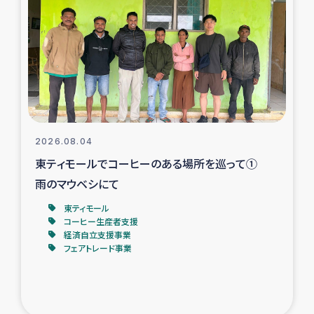
スリランカの南北女性をつなぐサリー・リサイクル・プロ
ジェクト
復興支援事業
民際教育事業
女性グループPIFWANITAによる食品加工事業
2026.08.04
東ティモールでコーヒーのある場所を巡って①
ガザ人道支援
雨のマウベシにて
令和6年能登半島地震 緊急支援
東ティモール
コーヒー生産者支援
経済自立支援事業
国内避難民への物資配付および教育支援
フェアトレード事業
ミャンマー緊急支援