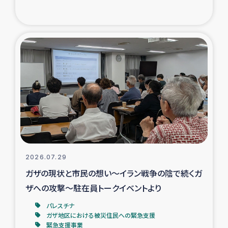
復興応援隊の活動
仮設住宅生活支援・農業復興支援
漁業復興支援
インターン・ボランティア日誌
経済自立支援事業
居場所づくり
2026.07.29
ガザの現状と市民の想い～イラン戦争の陰で続くガ
ガザ空爆被災者への食料支援と農家生産支援
ザへの攻撃～駐在員トークイベントより
パレスチナ
ガザ地区における羊の畜産支援
ガザ地区における被災住民への緊急支援
緊急支援事業