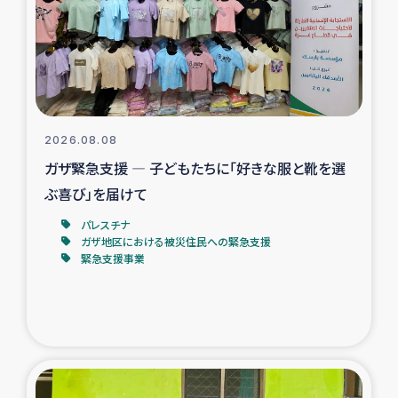
カカオ生産者支援事業
シリア国内避難民・帰還民の生活再建支援
トルコにおけるシリア難民支援事業
2026.08.08
インドネシア中部 スラウェシの地震・津波被災者支援
ガザ緊急支援 ― 子どもたちに「好きな服と靴を選
ぶ喜び」を届けて
スリランカ ムライティブ県帰還民の生活再建支援
パレスチナ
ガザ地区における被災住民への緊急支援
緊急支援事業
スリランカ ジャフナ県干物事業
スリランカ 緊急人道支援
スリランカ南部洪水被災者支援