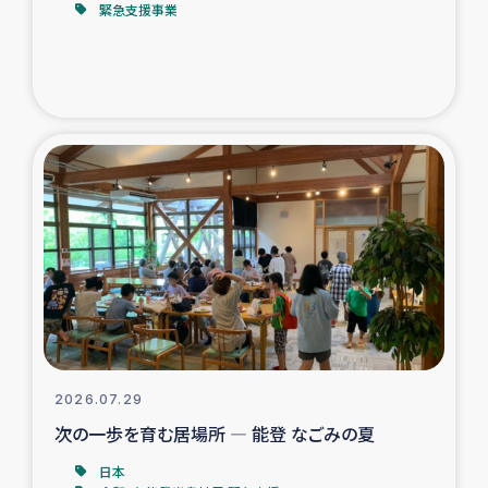
緊急支援事業
トルコ・シリア地震被災者支援
デニヤヤ小規模紅茶農家支援
コーヒー生産者支援
アイナロ県マウベシ郡でのコーヒー畑改善事業
ベイルート大規模爆発被災者支援
女性の生計向上支援
アグロフォレストリー（カカオ）事業
2026.07.29
次の一歩を育む居場所 ― 能登 なごみの夏
日本