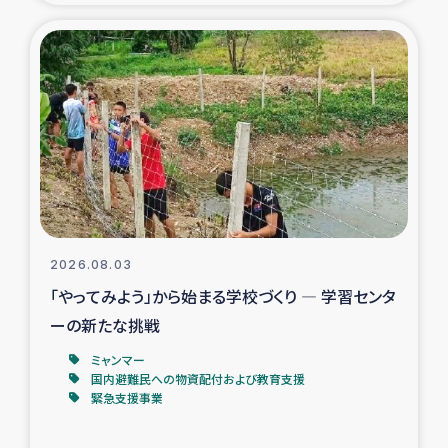
タイ国境ミャンマー移民子ども支援
漁民によるマングローブ植林活動
レバノンでのシリア難民への食糧・越冬支援
レバノンにおける緊急支援
レバノンでのシリア難民への教育支援事業
2026.08.03
レバノンでのシリア難民・レバノン人への農業支援
「やってみよう」から始まる学校づくり ― 学習センタ
ーの新たな挑戦
海外ルーツの市民との共生
ミャンマー
神原ゼミxパルシック
国内避難民への物資配付および教育支援
緊急支援事業
石巻市街地在宅被災者支援