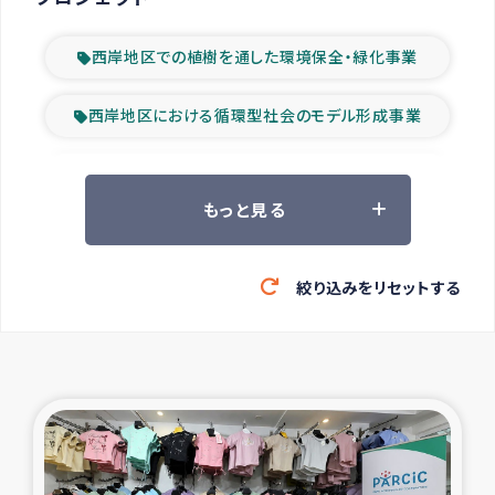
西岸地区での植樹を通した環境保全・緑化事業
西岸地区における循環型社会のモデル形成事業
ツアー参加者の声
もっと見る
山間部農村の水利改善事業
絞り込みをリセットする
緊急救援の時代
森林保全型農業の支援事業
東ティモール豪雨緊急支援
大雨による洪水被災者支援