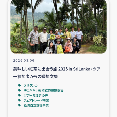
復興応援隊の活動
仮設住宅生活支援・農業復興支援
漁業復興支援
インターン・ボランティア日誌
2026.03.06
経済自立支援事業
美味しい紅茶に出会う旅 2025 in SriLanka：ツア
ー参加者からの感想文集
居場所づくり
スリランカ
デニヤヤ小規模紅茶農家支援
ガザ空爆被災者への食料支援と農家生産支援
ツアー参加者の声
フェアトレード事業
経済自立支援事業
ガザ地区における羊の畜産支援