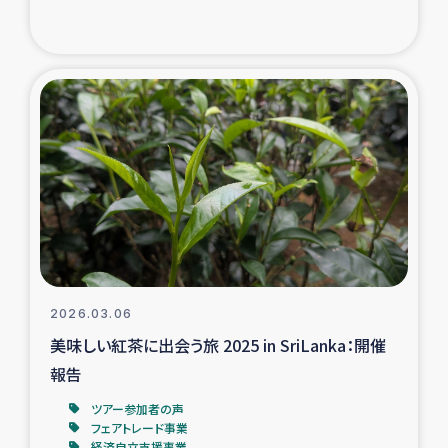
ガザ地区での公園の緑化を通じた支援事業
ガザ地区における被災住民への緊急支援
ガザ地区酪農を通した女性グループの生計支援
ふりかけ普及と食生活改善による栄養改善事業
フェアトレード事業
緊急支援事業
2026.03.06
女性の生計向上を通じた子どもの栄養改善事業
美味しい紅茶に出会う旅 2025 in SriLanka：開催
報告
民際教育
ツアー参加者の声
フェアトレード事業
食べる
経済自立支援事業