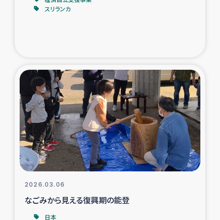
スリランカ
トルコ・シリア地震被災者支援
デニヤヤ小規模紅茶農家支援
コーヒー生産者支援
アイナロ県マウベシ郡でのコーヒー畑改善事業
ベイルート大規模爆発被災者支援
女性の生計向上支援
アグロフォレストリー（カカオ）事業
2026.03.06
なごみから見える復興期の能登
日本