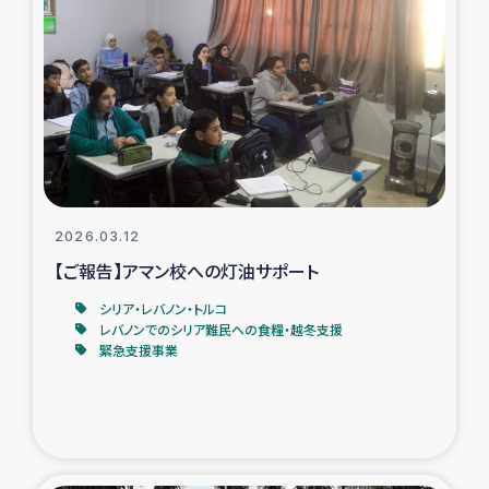
タイ国境ミャンマー移民子ども支援
漁民によるマングローブ植林活動
レバノンでのシリア難民への食糧・越冬支援
レバノンにおける緊急支援
2026.03.12
レバノンでのシリア難民への教育支援事業
【ご報告】アマン校への灯油サポート
レバノンでのシリア難民・レバノン人への農業支援
シリア・レバノン・トルコ
レバノンでのシリア難民への食糧・越冬支援
緊急支援事業
海外ルーツの市民との共生
神原ゼミxパルシック
石巻市街地在宅被災者支援