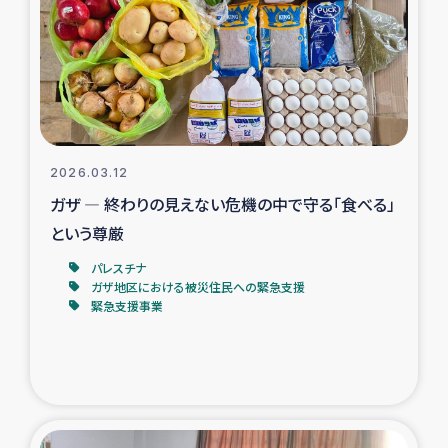
スリランカの南北女性をつなぐサリー・リサイクル・プロ
ジェクト
復興支援事業
民際教育事業
2026.03.12
女性グループPIFWANITAによる食品加工事業
ガザ ― 終わりの見えない危機の中で守る「食べる」
という尊厳
ガザ人道支援
パレスチナ
ガザ地区における被災住民への緊急支援
令和6年能登半島地震 緊急支援
緊急支援事業
国内避難民への物資配付および教育支援
ミャンマー緊急支援