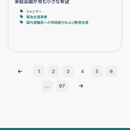
家庭菜園が育む小さな希望
ミャンマー
緊急支援事業
国内避難民への物資配付および教育支援
1
2
3
4
5
6
...
97