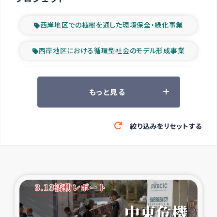
西岸地区での植樹を通した環境保全・緑化事業
西岸地区における循環型社会のモデル形成事業
ツアー参加者の声
もっと見る
山間部農村の水利改善事業
絞り込みをリセットする
緊急救援の時代
森林保全型農業の支援事業
東ティモール豪雨緊急支援
大雨による洪水被災者支援