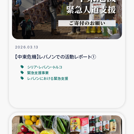
カカオ生産者支援事業
シリア国内避難民・帰還民の生活再建支援
トルコにおけるシリア難民支援事業
2026.03.13
インドネシア中部 スラウェシの地震・津波被災者支援
【中東危機】レバノンでの活動レポート①
シリア・レバノン・トルコ
スリランカ ムライティブ県帰還民の生活再建支援
緊急支援事業
レバノンにおける緊急支援
スリランカ ジャフナ県干物事業
スリランカ 緊急人道支援
スリランカ南部洪水被災者支援