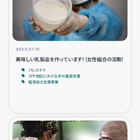
カカオ生産者支援事業
シリア国内避難民・帰還民の生活再建支援
トルコにおけるシリア難民支援事業
2023.07.10
インドネシア中部 スラウェシの地震・津波被災者支援
美味しい乳製品を作っています！（女性組合の活動）
パレスチナ
スリランカ ムライティブ県帰還民の生活再建支援
ガザ地区における羊の畜産支援
経済自立支援事業
スリランカ ジャフナ県干物事業
スリランカ 緊急人道支援
スリランカ南部洪水被災者支援