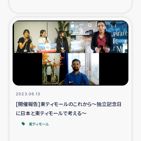
トルコ・シリア地震被災者支援
デニヤヤ小規模紅茶農家支援
コーヒー生産者支援
アイナロ県マウベシ郡でのコーヒー畑改善事業
ベイルート大規模爆発被災者支援
2023.06.13
女性の生計向上支援
[開催報告]東ティモールのこれから～独立記念日
に日本と東ティモールで考える～
アグロフォレストリー（カカオ）事業
東ティモール