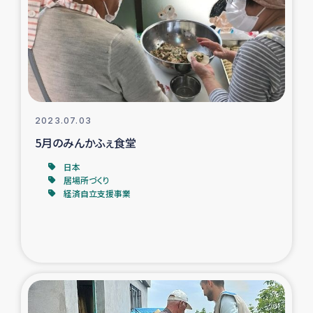
スリランカの南北女性をつなぐサリー・リサイクル・プロ
ジェクト
復興支援事業
民際教育事業
2023.07.03
女性グループPIFWANITAによる食品加工事業
5月のみんかふぇ食堂
日本
ガザ人道支援
居場所づくり
経済自立支援事業
令和6年能登半島地震 緊急支援
国内避難民への物資配付および教育支援
ミャンマー緊急支援