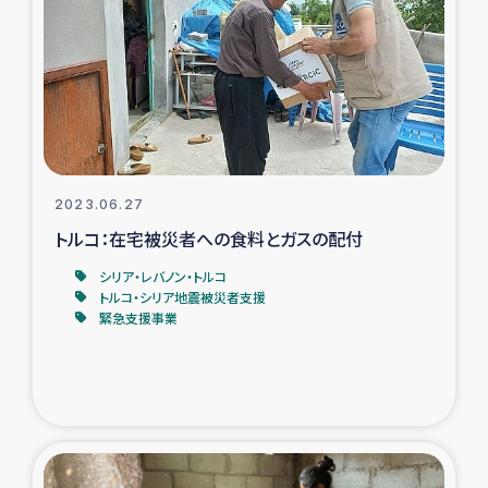
タイ国境ミャンマー移民子ども支援
漁民によるマングローブ植林活動
レバノンでのシリア難民への食糧・越冬支援
レバノンにおける緊急支援
2023.06.27
トルコ：在宅被災者への食料とガスの配付
レバノンでのシリア難民への教育支援事業
シリア・レバノン・トルコ
レバノンでのシリア難民・レバノン人への農業支援
トルコ・シリア地震被災者支援
緊急支援事業
海外ルーツの市民との共生
神原ゼミxパルシック
石巻市街地在宅被災者支援