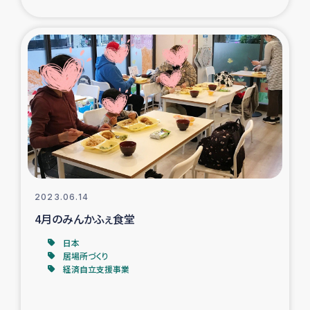
ガザ地区での公園の緑化を通じた支援事業
ガザ地区における被災住民への緊急支援
ガザ地区酪農を通した女性グループの生計支援
ふりかけ普及と食生活改善による栄養改善事業
フェアトレード事業
緊急支援事業
2023.06.14
4月のみんかふぇ食堂
女性の生計向上を通じた子どもの栄養改善事業
日本
居場所づくり
民際教育
経済自立支援事業
食べる