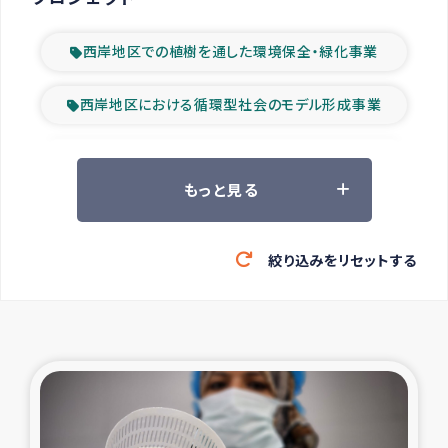
西岸地区での植樹を通した環境保全・緑化事業
西岸地区における循環型社会のモデル形成事業
ツアー参加者の声
もっと見る
山間部農村の水利改善事業
絞り込みをリセットする
緊急救援の時代
森林保全型農業の支援事業
東ティモール豪雨緊急支援
大雨による洪水被災者支援