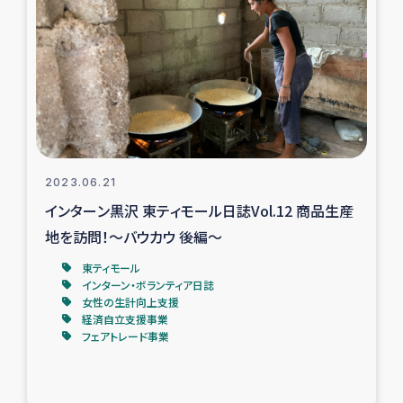
復興応援隊の活動
仮設住宅生活支援・農業復興支援
漁業復興支援
インターン・ボランティア日誌
2023.06.21
インターン黒沢 東ティモール日誌Vol.12 商品生産
経済自立支援事業
地を訪問！～バウカウ 後編～
東ティモール
居場所づくり
インターン・ボランティア日誌
女性の生計向上支援
ガザ空爆被災者への食料支援と農家生産支援
経済自立支援事業
フェアトレード事業
ガザ地区における羊の畜産支援