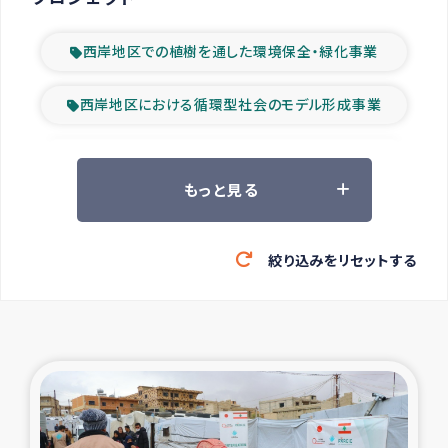
西岸地区での植樹を通した環境保全・緑化事業
西岸地区における循環型社会のモデル形成事業
ツアー参加者の声
もっと見る
山間部農村の水利改善事業
絞り込みをリセットする
緊急救援の時代
森林保全型農業の支援事業
東ティモール豪雨緊急支援
大雨による洪水被災者支援