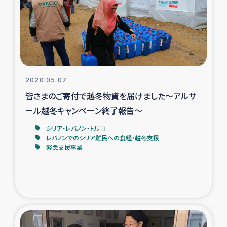
カカオ生産者支援事業
シリア国内避難民・帰還民の生活再建支援
トルコにおけるシリア難民支援事業
2020.05.07
インドネシア中部 スラウェシの地震・津波被災者支援
皆さまのご寄付で越冬物資を届けました～アルサ
ール越冬キャンペーン終了報告～
スリランカ ムライティブ県帰還民の生活再建支援
シリア・レバノン・トルコ
レバノンでのシリア難民への食糧・越冬支援
緊急支援事業
スリランカ ジャフナ県干物事業
スリランカ 緊急人道支援
スリランカ南部洪水被災者支援