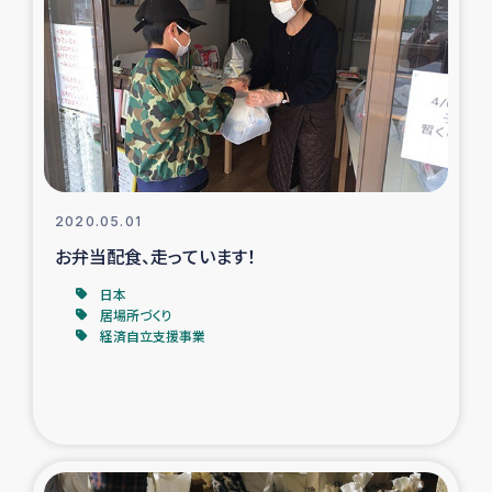
スリランカの南北女性をつなぐサリー・リサイクル・プロ
ジェクト
復興支援事業
民際教育事業
女性グループPIFWANITAによる食品加工事業
2020.05.01
お弁当配食、走っています！
ガザ人道支援
日本
居場所づくり
令和6年能登半島地震 緊急支援
経済自立支援事業
国内避難民への物資配付および教育支援
ミャンマー緊急支援