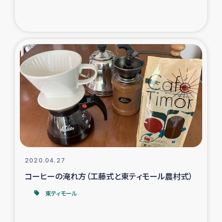
ガザ地区での公園の緑化を通じた支援事業
ガザ地区における被災住民への緊急支援
ガザ地区酪農を通した女性グループの生計支援
ふりかけ普及と食生活改善による栄養改善事業
フェアトレード事業
緊急支援事業
2020.04.27
女性の生計向上を通じた子どもの栄養改善事業
コーヒーの淹れ方（工藤式と東ティモール農村式）
民際教育
東ティモール
食べる