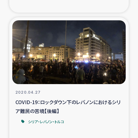
トルコ・シリア地震被災者支援
デニヤヤ小規模紅茶農家支援
コーヒー生産者支援
アイナロ県マウベシ郡でのコーヒー畑改善事業
ベイルート大規模爆発被災者支援
2020.04.27
女性の生計向上支援
COVID-19：ロックダウン下のレバノンにおけるシリ
ア難民の苦境【後編】
アグロフォレストリー（カカオ）事業
シリア・レバノン・トルコ