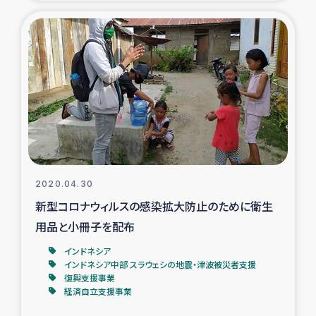
復興応援隊の活動
仮設住宅生活支援・農業復興支援
漁業復興支援
インターン・ボランティア日誌
経済自立支援事業
2020.04.30
新型コロナウィルスの感染拡大防止のために衛生
居場所づくり
用品と小冊子を配布
ガザ空爆被災者への食料支援と農家生産支援
インドネシア
インドネシア中部 スラウェシの地震・津波被災者支援
復興支援事業
ガザ地区における羊の畜産支援
経済自立支援事業