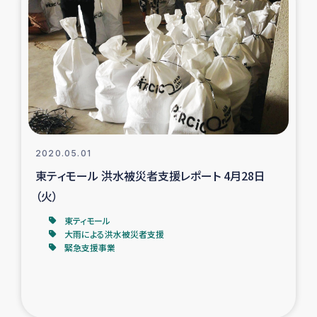
タイ国境ミャンマー移民子ども支援
漁民によるマングローブ植林活動
レバノンでのシリア難民への食糧・越冬支援
レバノンにおける緊急支援
2020.05.01
レバノンでのシリア難民への教育支援事業
東ティモール 洪水被災者支援レポート 4月28日
レバノンでのシリア難民・レバノン人への農業支援
（火）
東ティモール
海外ルーツの市民との共生
大雨による洪水被災者支援
緊急支援事業
神原ゼミxパルシック
石巻市街地在宅被災者支援