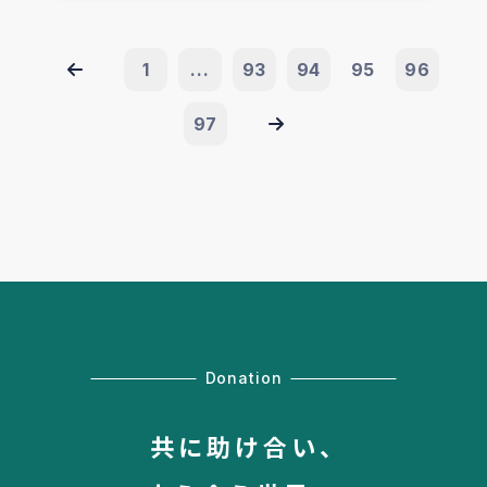
1
...
93
94
95
96
97
Donation
共に助け合い、