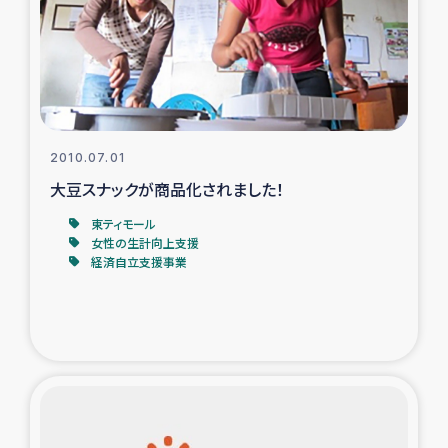
カカオ生産者支援事業
シリア国内避難民・帰還民の生活再建支援
トルコにおけるシリア難民支援事業
2010.07.01
インドネシア中部 スラウェシの地震・津波被災者支援
大豆スナックが商品化されました！
東ティモール
スリランカ ムライティブ県帰還民の生活再建支援
女性の生計向上支援
経済自立支援事業
スリランカ ジャフナ県干物事業
スリランカ 緊急人道支援
スリランカ南部洪水被災者支援