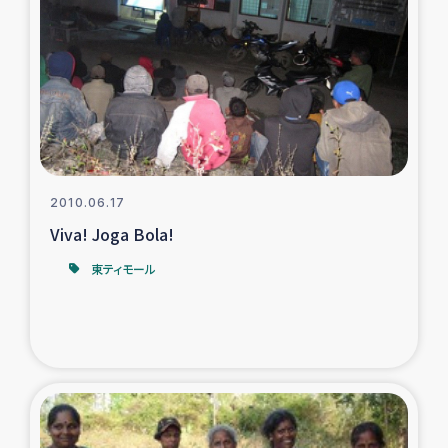
復興応援隊の活動
仮設住宅生活支援・農業復興支援
漁業復興支援
インターン・ボランティア日誌
2010.06.17
Viva! Joga Bola!
経済自立支援事業
東ティモール
居場所づくり
ガザ空爆被災者への食料支援と農家生産支援
ガザ地区における羊の畜産支援