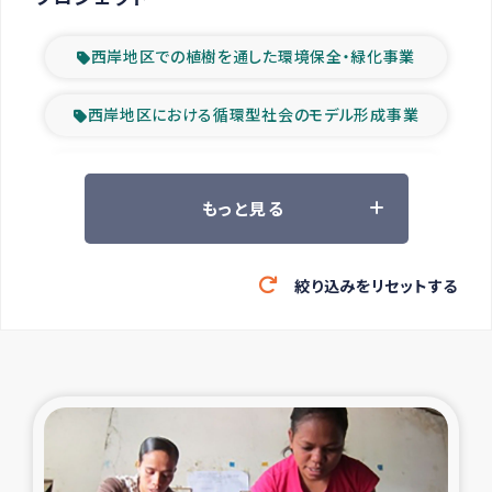
西岸地区での植樹を通した環境保全・緑化事業
西岸地区における循環型社会のモデル形成事業
ツアー参加者の声
もっと見る
山間部農村の水利改善事業
絞り込みをリセットする
緊急救援の時代
森林保全型農業の支援事業
東ティモール豪雨緊急支援
大雨による洪水被災者支援