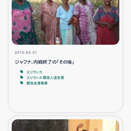
ガザ地区での公園の緑化を通じた支援事業
ガザ地区における被災住民への緊急支援
ガザ地区酪農を通した女性グループの生計支援
ふりかけ普及と食生活改善による栄養改善事業
2010.04.01
ジャフナ、内戦終了の「その後」
フェアトレード事業
スリランカ
スリランカ 緊急人道支援
緊急支援事業
緊急支援事業
女性の生計向上を通じた子どもの栄養改善事業
民際教育
食べる