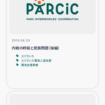
スリランカの南北女性をつなぐサリー・リサイクル・プロ
ジェクト
復興支援事業
民際教育事業
2010.06.25
女性グループPIFWANITAによる食品加工事業
内戦の終結と民族問題（後編）
スリランカ
ガザ人道支援
スリランカ 緊急人道支援
緊急支援事業
令和6年能登半島地震 緊急支援
国内避難民への物資配付および教育支援
ミャンマー緊急支援