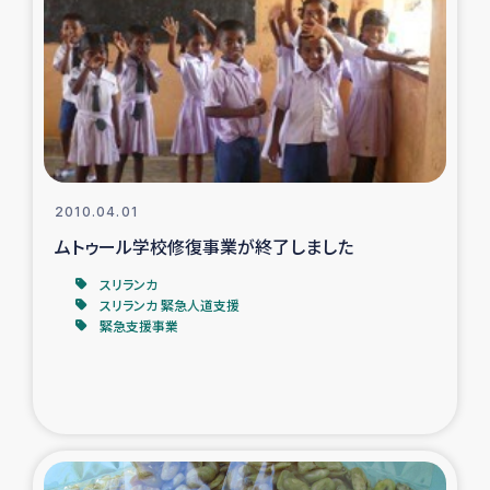
トルコ・シリア地震被災者支援
デニヤヤ小規模紅茶農家支援
コーヒー生産者支援
2010.04.01
アイナロ県マウベシ郡でのコーヒー畑改善事業
ムトゥール学校修復事業が終了しました
ベイルート大規模爆発被災者支援
スリランカ
スリランカ 緊急人道支援
緊急支援事業
女性の生計向上支援
アグロフォレストリー（カカオ）事業