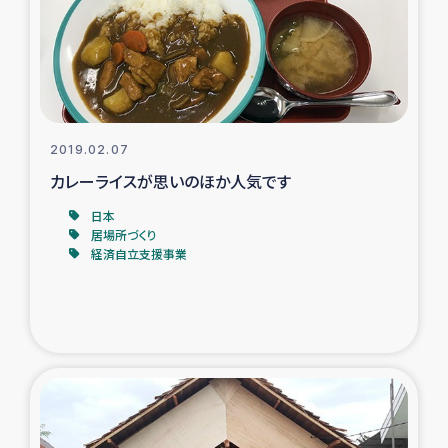
タイ国境ミャンマー移民子ども支援
漁民によるマングローブ植林活動
レバノンでのシリア難民への食糧・越冬支援
2019.02.07
レバノンにおける緊急支援
カレーライスが思いのほか人気です
日本
レバノンでのシリア難民への教育支援事業
居場所づくり
経済自立支援事業
レバノンでのシリア難民・レバノン人への農業支援
海外ルーツの市民との共生
神原ゼミxパルシック
石巻市街地在宅被災者支援