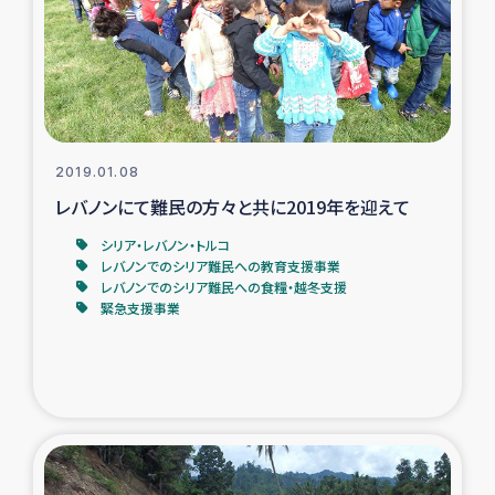
トルコ・シリア地震被災者支援
デニヤヤ小規模紅茶農家支援
コーヒー生産者支援
2019.01.08
レバノンにて難民の方々と共に2019年を迎えて
アイナロ県マウベシ郡でのコーヒー畑改善事業
シリア・レバノン・トルコ
レバノンでのシリア難民への教育支援事業
ベイルート大規模爆発被災者支援
レバノンでのシリア難民への食糧・越冬支援
緊急支援事業
女性の生計向上支援
アグロフォレストリー（カカオ）事業