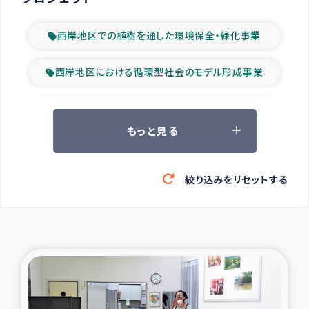
西岸地区での植樹を通した環境保全・緑化事業
西岸地区における循環型社会のモデル形成事業
ツアー参加者の声
もっと見る
山間部農村の水利改善事業
絞り込みをリセットする
緊急救援の時代
森林保全型農業の支援事業
東ティモール豪雨緊急支援
大雨による洪水被災者支援