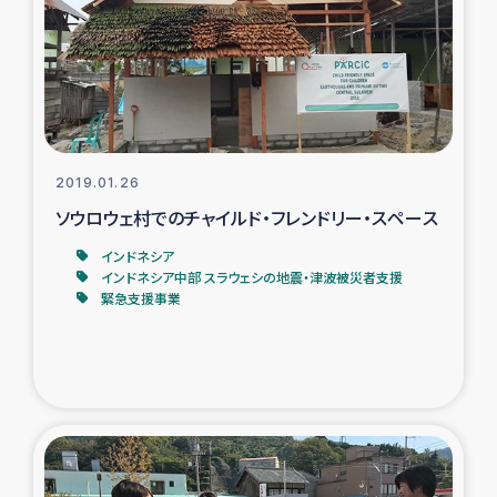
復興応援隊の活動
仮設住宅生活支援・農業復興支援
漁業復興支援
2019.01.26
ソウロウェ村でのチャイルド・フレンドリー・スペース
インターン・ボランティア日誌
インドネシア
経済自立支援事業
インドネシア中部 スラウェシの地震・津波被災者支援
緊急支援事業
居場所づくり
ガザ空爆被災者への食料支援と農家生産支援
ガザ地区における羊の畜産支援