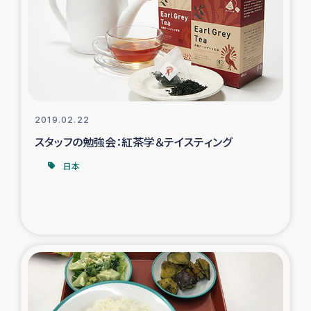
スリランカの南北女性をつなぐサリー・リサイクル・プロ
ジェクト
復興支援事業
民際教育事業
2019.02.22
女性グループPIFWANITAによる食品加工事業
スタッフの勉強会：紅茶学＆テイスティング
日本
ガザ人道支援
令和6年能登半島地震 緊急支援
国内避難民への物資配付および教育支援
ミャンマー緊急支援