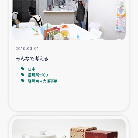
カカオ生産者支援事業
シリア国内避難民・帰還民の生活再建支援
トルコにおけるシリア難民支援事業
2019.03.01
インドネシア中部 スラウェシの地震・津波被災者支援
みんなで考える
日本
スリランカ ムライティブ県帰還民の生活再建支援
居場所づくり
経済自立支援事業
スリランカ ジャフナ県干物事業
スリランカ 緊急人道支援
スリランカ南部洪水被災者支援