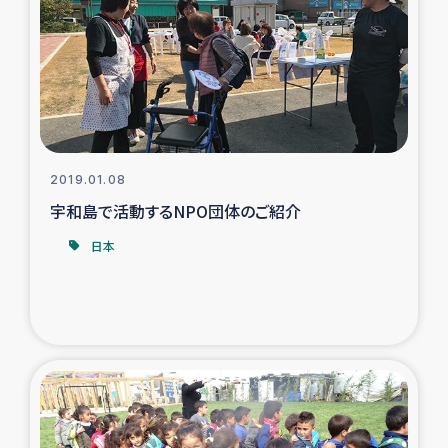
ガザ地区での公園の緑化を通じた支援事業
ガザ地区における被災住民への緊急支援
ガザ地区酪農を通した女性グループの生計支援
ふりかけ普及と食生活改善による栄養改善事業
2019.01.08
宇和島で活動するNPO団体のご紹介
フェアトレード事業
日本
緊急支援事業
女性の生計向上を通じた子どもの栄養改善事業
民際教育
食べる