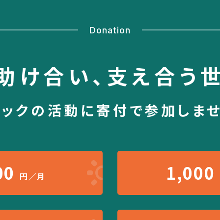
Donation
助け合い、
支え合う
シックの活動に
寄付で参加しま
00
1,000
円／月