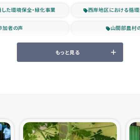
通した環境保全・緑化事業
西岸地区における循環
参加者の声
山間部農村
救援の時代
森林保全型
もっと見る
ル豪雨緊急支援
大雨による
産者支援事業
シリア国内避難民・
シリア難民支援事業
インドネシア中部 スラウ
ィブ県帰還民の生活再建支援
スリランカ ジ
 緊急人道支援
スリランカ南