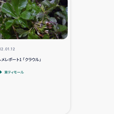
xパルシック
援隊の活動
復興支援
12.01.12
立支援事業
ルメレポート1 「クラウル」
食料支援と農家生産支援
東ティモール
緑化を通じた支援事業
女性グループの生計支援
レード事業