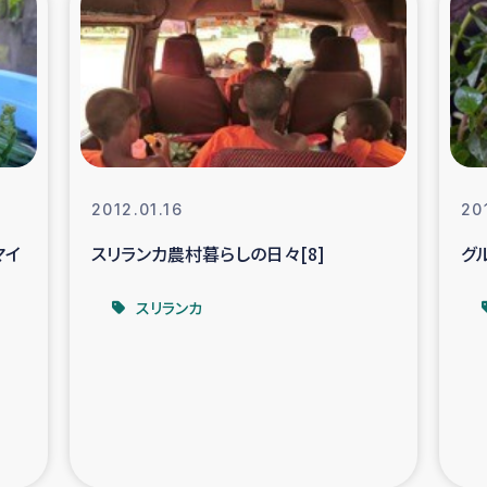
の市民との共生
神原ゼミ
在宅被災者支援
復興応
支援・農業復興支援
漁業
2012.01.16
20
ボランティア日誌
経済自
マイ
スリランカ農村暮らしの日々[8]
グ
所づくり
ガザ空爆被災者への
スリランカ
ける羊の畜産支援
ガザ地区での公園の
被災住民への緊急支援
ガザ地区酪農を通した
活改善による栄養改善事業
フェアト