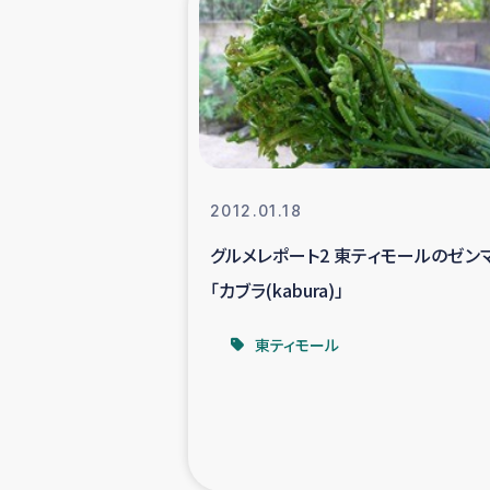
海外ルーツ
石巻市街地
仮設住宅生活
2012.01.18
インターン・
グルメレポート2 東ティモールのゼン
「カブラ(kabura)」
居場
東ティモール
ガザ地区にお
ガザ地区における
ふりかけ普及と食生