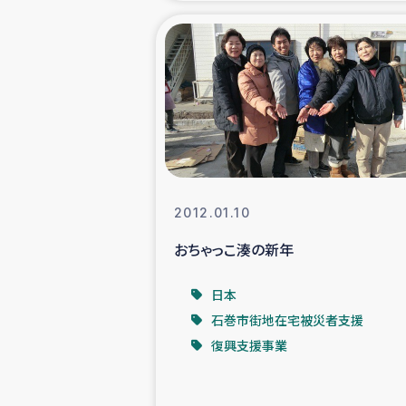
緊急
民
トルコ・シリ
コーヒ
2012.01.10
おちゃっこ湊の新年
ベイルート大
日本
アグロフォレス
石巻市街地在宅被災者支援
復興支援事業