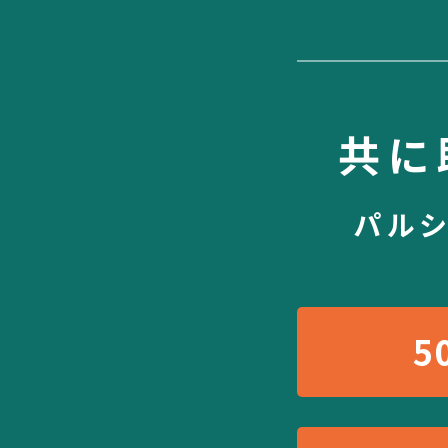
共に
パル
5