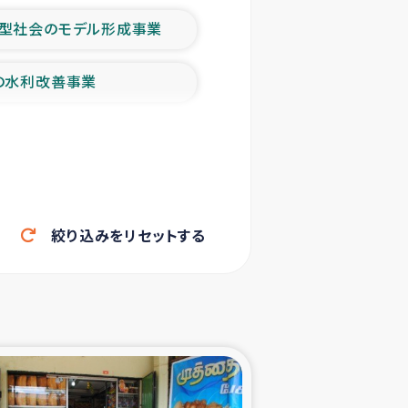
型社会のモデル形成事業
の水利改善事業
農業の支援事業
洪水被災者支援
絞り込みをリセットする
帰還民の生活再建支援
ェシの地震・津波被災者支援
ャフナ県干物事業
部洪水被災者支援