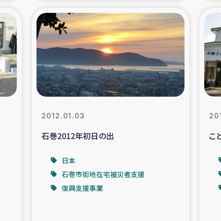
支援事業
女性の生計向上を通じ
際教育
食
ア地震被災者支援
デニヤヤ小規
ー生産者支援
アイナロ県マウベシ郡
2012.01.03
20
石巻2012年初日の出
こ
規模爆発被災者支援
女性の生
日本
トリー（カカオ）事業
石巻市街地在宅被災者支援
復興支援事業