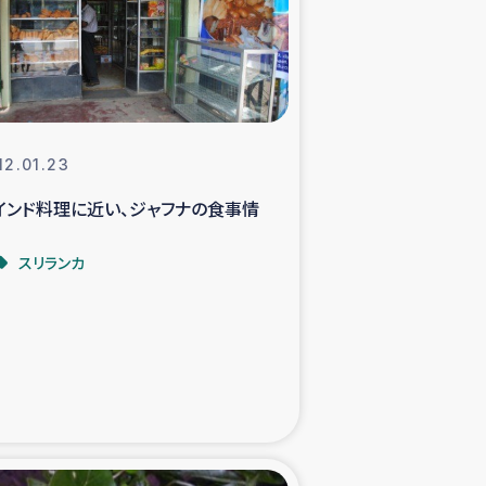
支援事業
NITAによる食品加工事業
12.01.23
インド料理に近い、ジャフナの食事情
島地震 緊急支援
スリランカ
ー緊急支援
グローブ植林活動
おける緊急支援
・レバノン人への農業支援