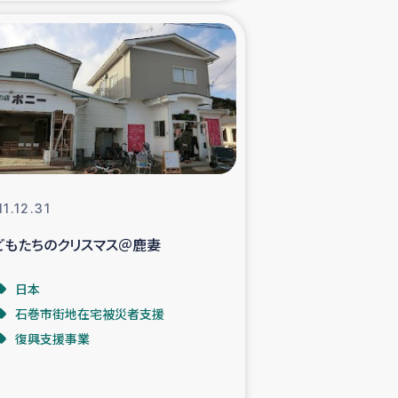
た子どもの栄養改善事業
べる
模紅茶農家支援
でのコーヒー畑改善事業
11.12.31
どもたちのクリスマス＠鹿妻
計向上支援
日本
石巻市街地在宅被災者支援
復興支援事業