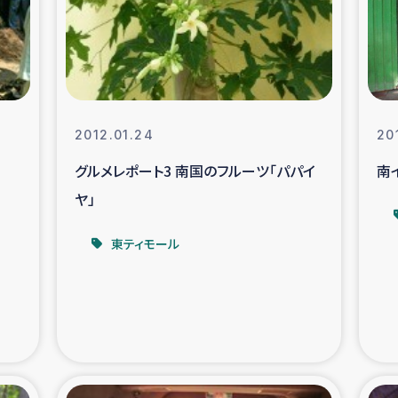
なぐサリー・リサイクル・プロジ
復興
クト
教育事業
女性グループPIFWA
2012.01.24
20
グルメレポート3 南国のフルーツ「パパイ
南
人道支援
令和6年能登半
ヤ」
資配付および教育支援
ミャンマ
東ティモール
マー移民子ども支援
漁民によるマン
難民への食糧・越冬支援
レバノンに
ア難民への教育支援事業
レバノンでのシリア難民