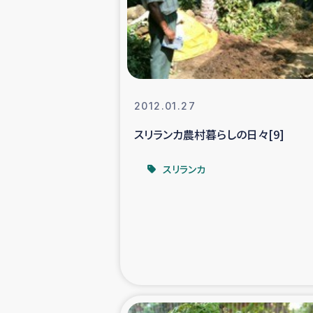
スリランカの南北女性をつ
ェ
民際
2012.01.27
スリランカ農村暮らしの日々[9]
ガザ
スリランカ
国内避難民への物
タイ国境ミャン
レバノンでのシリア
レバノンでのシリ