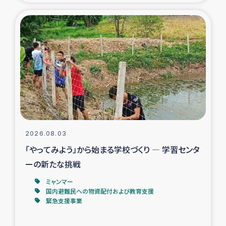
タイ国境ミャンマー移民子ども支援
漁民によるマングローブ植林活動
レバノンでのシリア難民への食糧・越冬支援
レバノンにおける緊急支援
レバノンでのシリア難民への教育支援事業
2026.08.03
レバノンでのシリア難民・レバノン人への農業支援
「やってみよう」から始まる学校づくり ― 学習センタ
ーの新たな挑戦
海外ルーツの市民との共生
ミャンマー
神原ゼミxパルシック
国内避難民への物資配付および教育支援
緊急支援事業
石巻市街地在宅被災者支援