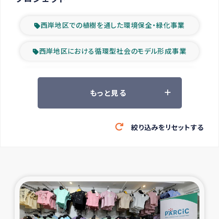
西岸地区での植樹を通した環境保全・緑化事業
西岸地区における循環型社会のモデル形成事業
ツアー参加者の声
もっと見る
山間部農村の水利改善事業
絞り込みをリセットする
緊急救援の時代
森林保全型農業の支援事業
東ティモール豪雨緊急支援
大雨による洪水被災者支援