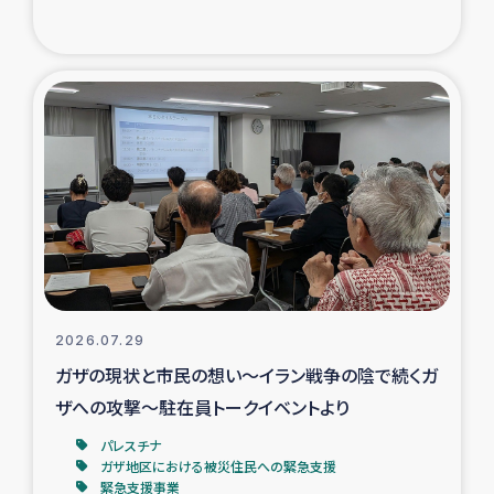
復興応援隊の活動
仮設住宅生活支援・農業復興支援
漁業復興支援
インターン・ボランティア日誌
経済自立支援事業
居場所づくり
2026.07.29
ガザの現状と市民の想い～イラン戦争の陰で続くガ
ガザ空爆被災者への食料支援と農家生産支援
ザへの攻撃～駐在員トークイベントより
パレスチナ
ガザ地区における羊の畜産支援
ガザ地区における被災住民への緊急支援
緊急支援事業