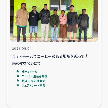
スリランカの南北女性をつなぐサリー・リサイクル・プロ
ジェクト
復興支援事業
民際教育事業
女性グループPIFWANITAによる食品加工事業
2026.08.04
東ティモールでコーヒーのある場所を巡って①
ガザ人道支援
雨のマウベシにて
令和6年能登半島地震 緊急支援
東ティモール
コーヒー生産者支援
経済自立支援事業
国内避難民への物資配付および教育支援
フェアトレード事業
ミャンマー緊急支援