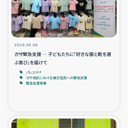
カカオ生産者支援事業
シリア国内避難民・帰還民の生活再建支援
トルコにおけるシリア難民支援事業
2026.08.08
インドネシア中部 スラウェシの地震・津波被災者支援
ガザ緊急支援 ― 子どもたちに「好きな服と靴を選
ぶ喜び」を届けて
スリランカ ムライティブ県帰還民の生活再建支援
パレスチナ
ガザ地区における被災住民への緊急支援
緊急支援事業
スリランカ ジャフナ県干物事業
スリランカ 緊急人道支援
スリランカ南部洪水被災者支援