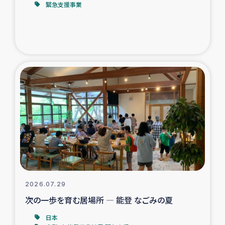
緊急支援事業
トルコ・シリア地震被災者支援
デニヤヤ小規模紅茶農家支援
コーヒー生産者支援
アイナロ県マウベシ郡でのコーヒー畑改善事業
ベイルート大規模爆発被災者支援
女性の生計向上支援
アグロフォレストリー（カカオ）事業
2026.07.29
次の一歩を育む居場所 ― 能登 なごみの夏
日本