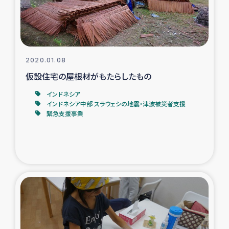
復興応援隊の活動
仮設住宅生活支援・農業復興支援
2020.01.08
漁業復興支援
仮設住宅の屋根材がもたらしたもの
インドネシア
インターン・ボランティア日誌
インドネシア中部 スラウェシの地震・津波被災者支援
緊急支援事業
経済自立支援事業
居場所づくり
ガザ空爆被災者への食料支援と農家生産支援
ガザ地区における羊の畜産支援