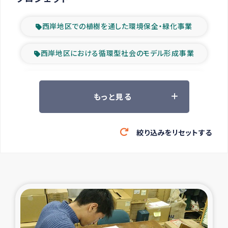
西岸地区での植樹を通した環境保全・緑化事業
西岸地区における循環型社会のモデル形成事業
ツアー参加者の声
もっと見る
山間部農村の水利改善事業
絞り込みをリセットする
緊急救援の時代
森林保全型農業の支援事業
東ティモール豪雨緊急支援
大雨による洪水被災者支援