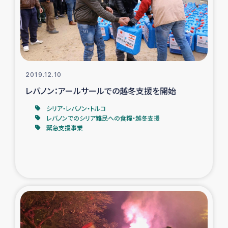
トルコ・シリア地震被災者支援
デニヤヤ小規模紅茶農家支援
コーヒー生産者支援
2019.12.10
レバノン：アールサールでの越冬支援を開始
アイナロ県マウベシ郡でのコーヒー畑改善事業
シリア・レバノン・トルコ
レバノンでのシリア難民への食糧・越冬支援
緊急支援事業
ベイルート大規模爆発被災者支援
女性の生計向上支援
アグロフォレストリー（カカオ）事業