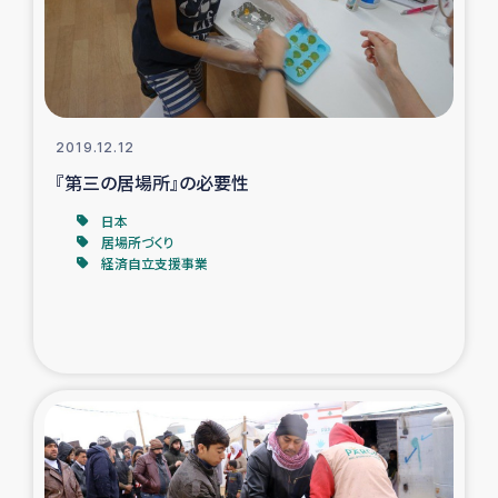
ガザ地区での公園の緑化を通じた支援事業
ガザ地区における被災住民への緊急支援
ガザ地区酪農を通した女性グループの生計支援
2019.12.12
『第三の居場所』の必要性
ふりかけ普及と食生活改善による栄養改善事業
日本
居場所づくり
フェアトレード事業
経済自立支援事業
緊急支援事業
女性の生計向上を通じた子どもの栄養改善事業
民際教育
食べる