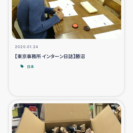
カカオ生産者支援事業
シリア国内避難民・帰還民の生活再建支援
トルコにおけるシリア難民支援事業
2020.01.24
インドネシア中部 スラウェシの地震・津波被災者支援
【東京事務所 インターン日誌】勝沼
日本
スリランカ ムライティブ県帰還民の生活再建支援
スリランカ ジャフナ県干物事業
スリランカ 緊急人道支援
スリランカ南部洪水被災者支援