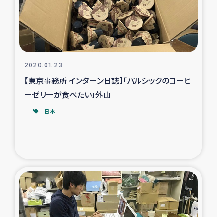
スリランカの南北女性をつなぐサリー・リサイクル・プロ
ジェクト
復興支援事業
2020.01.23
民際教育事業
【東京事務所 インターン日誌】「パルシックのコーヒ
女性グループPIFWANITAによる食品加工事業
ーゼリーが食べたい」外山
日本
ガザ人道支援
令和6年能登半島地震 緊急支援
国内避難民への物資配付および教育支援
ミャンマー緊急支援