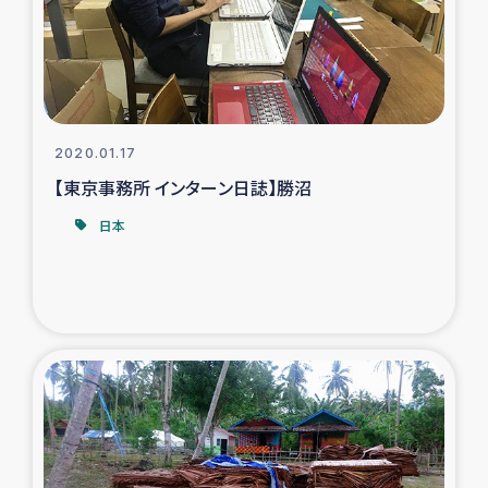
タイ国境ミャンマー移民子ども支援
漁民によるマングローブ植林活動
レバノンでのシリア難民への食糧・越冬支援
2020.01.17
レバノンにおける緊急支援
【東京事務所 インターン日誌】勝沼
日本
レバノンでのシリア難民への教育支援事業
レバノンでのシリア難民・レバノン人への農業支援
海外ルーツの市民との共生
神原ゼミxパルシック
石巻市街地在宅被災者支援