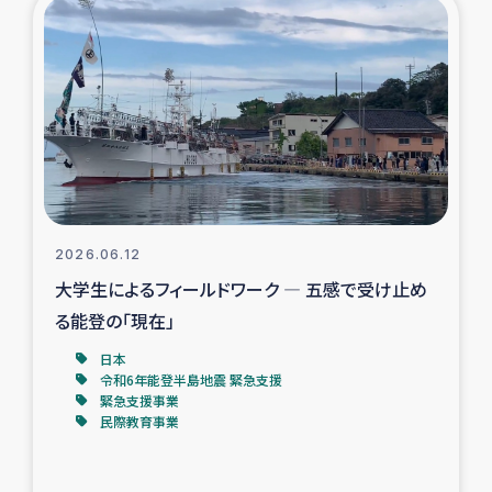
復興応援隊の活動
仮設住宅生活支援・農業復興支援
漁業復興支援
インターン・ボランティア日誌
2026.06.12
経済自立支援事業
大学生によるフィールドワーク ― 五感で受け止め
る能登の「現在」
居場所づくり
日本
令和6年能登半島地震 緊急支援
ガザ空爆被災者への食料支援と農家生産支援
緊急支援事業
民際教育事業
ガザ地区における羊の畜産支援