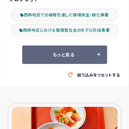
西岸地区での植樹を通した環境保全・緑化事業
西岸地区における循環型社会のモデル形成事業
ツアー参加者の声
もっと見る
山間部農村の水利改善事業
絞り込みをリセットする
緊急救援の時代
森林保全型農業の支援事業
東ティモール豪雨緊急支援
大雨による洪水被災者支援