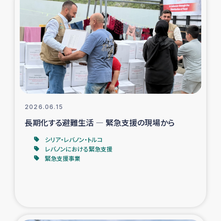
タイ国境ミャンマー移民子ども支援
漁民によるマングローブ植林活動
レバノンでのシリア難民への食糧・越冬支援
レバノンにおける緊急支援
2026.06.15
レバノンでのシリア難民への教育支援事業
長期化する避難生活 ― 緊急支援の現場から
レバノンでのシリア難民・レバノン人への農業支援
シリア・レバノン・トルコ
レバノンにおける緊急支援
緊急支援事業
海外ルーツの市民との共生
神原ゼミxパルシック
石巻市街地在宅被災者支援