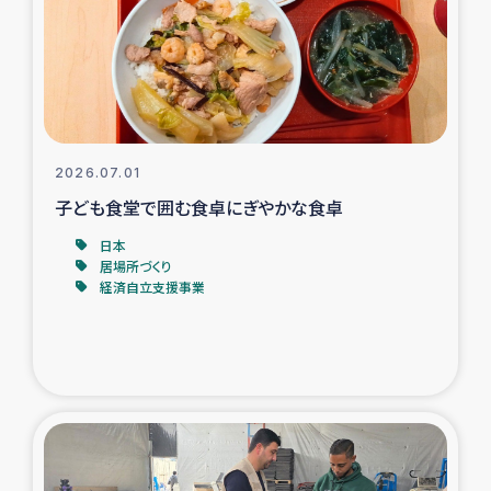
カカオ生産者支援事業
シリア国内避難民・帰還民の生活再建支援
トルコにおけるシリア難民支援事業
2026.07.01
インドネシア中部 スラウェシの地震・津波被災者支援
子ども食堂で囲む食卓にぎやかな食卓
日本
スリランカ ムライティブ県帰還民の生活再建支援
居場所づくり
経済自立支援事業
スリランカ ジャフナ県干物事業
スリランカ 緊急人道支援
スリランカ南部洪水被災者支援