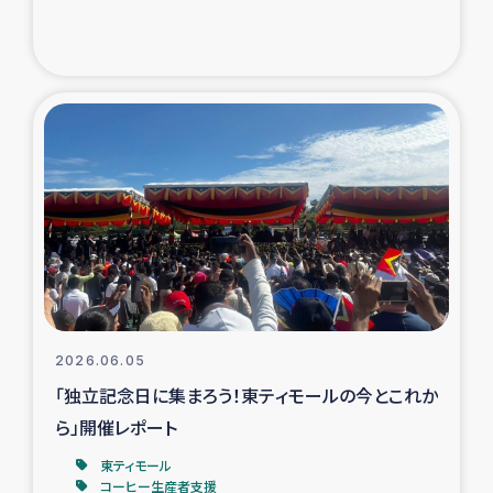
トルコ・シリア地震被災者支援
デニヤヤ小規模紅茶農家支援
コーヒー生産者支援
アイナロ県マウベシ郡でのコーヒー畑改善事業
ベイルート大規模爆発被災者支援
女性の生計向上支援
2026.06.05
「独立記念日に集まろう！東ティモールの今とこれか
アグロフォレストリー（カカオ）事業
ら」開催レポート
東ティモール
コーヒー生産者支援