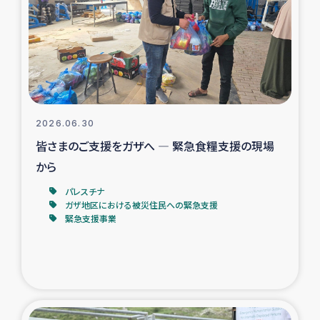
スリランカの南北女性をつなぐサリー・リサイクル・プロ
ジェクト
復興支援事業
民際教育事業
2026.06.30
女性グループPIFWANITAによる食品加工事業
皆さまのご支援をガザへ ― 緊急食糧支援の現場
から
ガザ人道支援
パレスチナ
ガザ地区における被災住民への緊急支援
令和6年能登半島地震 緊急支援
緊急支援事業
国内避難民への物資配付および教育支援
ミャンマー緊急支援