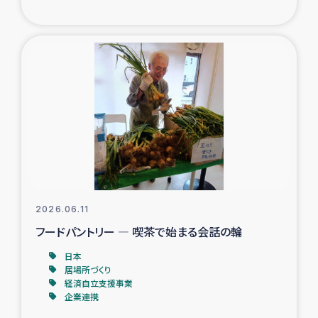
ガザ地区での公園の緑化を通じた支援事業
ガザ地区における被災住民への緊急支援
ガザ地区酪農を通した女性グループの生計支援
ふりかけ普及と食生活改善による栄養改善事業
フェアトレード事業
緊急支援事業
2026.06.11
フードパントリー ― 喫茶で始まる会話の輪
女性の生計向上を通じた子どもの栄養改善事業
日本
居場所づくり
民際教育
経済自立支援事業
企業連携
食べる