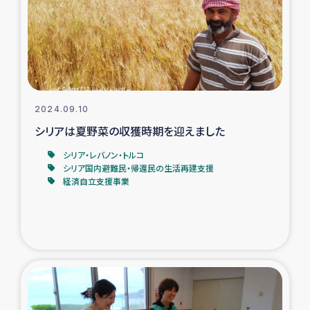
カカオ生産者支援事業
シリア国内避難民・帰還民の生活再建支援
トルコにおけるシリア難民支援事業
2024.09.10
インドネシア中部 スラウェシの地震・津波被災者支援
シリアは夏野菜の収獲時期を迎えました
シリア・レバノン・トルコ
スリランカ ムライティブ県帰還民の生活再建支援
シリア国内避難民・帰還民の生活再建支援
経済自立支援事業
スリランカ ジャフナ県干物事業
スリランカ 緊急人道支援
スリランカ南部洪水被災者支援