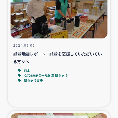
スリランカの南北女性をつなぐサリー・リサイクル・プロ
ジェクト
復興支援事業
民際教育事業
2024.09.09
女性グループPIFWANITAによる食品加工事業
能登地震レポート 能登を応援していただいてい
る方々へ
ガザ人道支援
日本
令和6年能登半島地震 緊急支援
令和6年能登半島地震 緊急支援
緊急支援事業
国内避難民への物資配付および教育支援
ミャンマー緊急支援