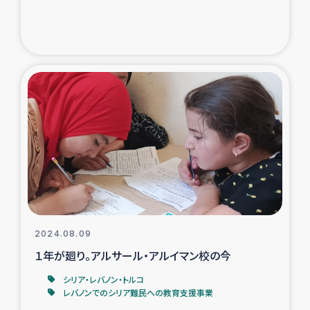
トルコ・シリア地震被災者支援
デニヤヤ小規模紅茶農家支援
コーヒー生産者支援
アイナロ県マウベシ郡でのコーヒー畑改善事業
ベイルート大規模爆発被災者支援
女性の生計向上支援
2024.08.09
アグロフォレストリー（カカオ）事業
１年が廻り。アルサール・アルイマン校の今
シリア・レバノン・トルコ
レバノンでのシリア難民への教育支援事業