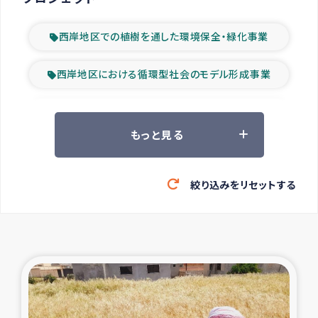
西岸地区での植樹を通した環境保全・緑化事業
西岸地区における循環型社会のモデル形成事業
ツアー参加者の声
もっと見る
山間部農村の水利改善事業
絞り込みをリセットする
緊急救援の時代
森林保全型農業の支援事業
東ティモール豪雨緊急支援
大雨による洪水被災者支援