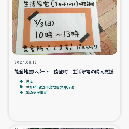
タイ国境ミャンマー移民子ども支援
漁民によるマングローブ植林活動
レバノンでのシリア難民への食糧・越冬支援
レバノンにおける緊急支援
2024.08.13
レバノンでのシリア難民への教育支援事業
能登地震レポート 能登町 生活家電の購入支援
レバノンでのシリア難民・レバノン人への農業支援
日本
令和6年能登半島地震 緊急支援
緊急支援事業
海外ルーツの市民との共生
神原ゼミxパルシック
石巻市街地在宅被災者支援