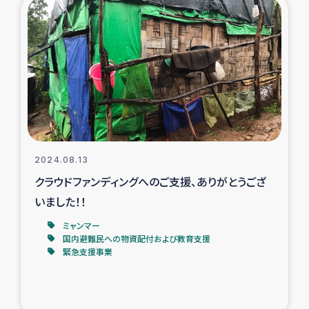
復興応援隊の活動
仮設住宅生活支援・農業復興支援
漁業復興支援
インターン・ボランティア日誌
2024.08.13
経済自立支援事業
クラウドファンディングへのご支援、ありがとうござ
いました！！
居場所づくり
ミャンマー
国内避難民への物資配付および教育支援
ガザ空爆被災者への食料支援と農家生産支援
緊急支援事業
ガザ地区における羊の畜産支援