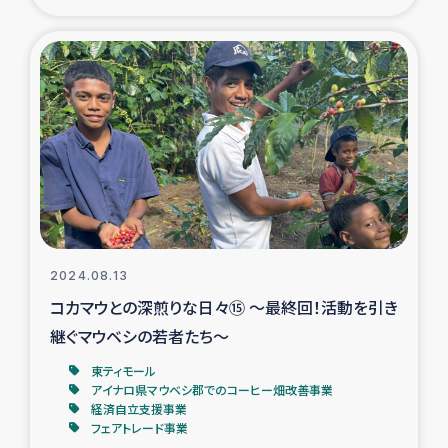
ガザ地区での公園の緑化を通じた支援事業
ガザ地区における被災住民への緊急支援
ガザ地区酪農を通した女性グループの生計支援
ふりかけ普及と食生活改善による栄養改善事業
フェアトレード事業
緊急支援事業
2024.08.13
コカマウとの深煎りな日々⑮ ～最終回！活動を引き
女性の生計向上を通じた子どもの栄養改善事業
継ぐマウベシの若者たち～
東ティモール
民際教育
アイナロ県マウベシ郡でのコーヒー畑改善事業
経済自立支援事業
フェアトレード事業
食べる