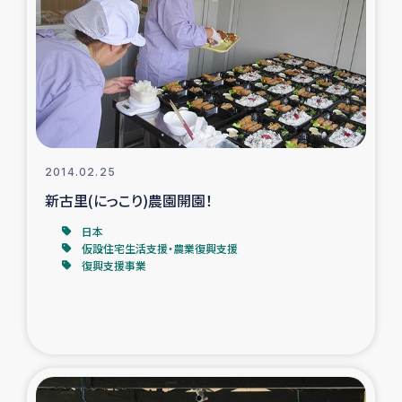
スリランカの南北女性をつなぐサリー・リサイクル・プロ
ジェクト
復興支援事業
民際教育事業
女性グループPIFWANITAによる食品加工事業
2014.02.25
新古里(にっこり)農園開園！
ガザ人道支援
日本
仮設住宅生活支援・農業復興支援
令和6年能登半島地震 緊急支援
復興支援事業
国内避難民への物資配付および教育支援
ミャンマー緊急支援