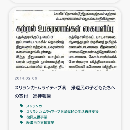
復興応援隊の活動
仮設住宅生活支援・農業復興支援
漁業復興支援
インターン・ボランティア日誌
経済自立支援事業
2014.02.06
スリランカ・ムライティブ県 帰還民の子どもたちへ
居場所づくり
の寄付 進捗報告
ガザ空爆被災者への食料支援と農家生産支援
スリランカ
スリランカ ムライティブ県帰還民の生活再建支援
復興支援事業
ガザ地区における羊の畜産支援
経済自立支援事業