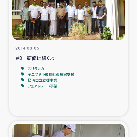
カカオ生産者支援事業
シリア国内避難民・帰還民の生活再建支援
トルコにおけるシリア難民支援事業
2014.03.05
インドネシア中部 スラウェシの地震・津波被災者支援
＃8 研修は続くよ
スリランカ
スリランカ ムライティブ県帰還民の生活再建支援
デニヤヤ小規模紅茶農家支援
経済自立支援事業
フェアトレード事業
スリランカ ジャフナ県干物事業
スリランカ 緊急人道支援
スリランカ南部洪水被災者支援