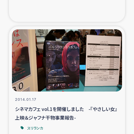
ガザ地区での公園の緑化を通じた支援事業
ガザ地区における被災住民への緊急支援
ガザ地区酪農を通した女性グループの生計支援
ふりかけ普及と食生活改善による栄養改善事業
フェアトレード事業
緊急支援事業
女性の生計向上を通じた子どもの栄養改善事業
2014.01.17
シネマカフェ vol.1を開催しました -『やさしい女』
民際教育
上映＆ジャフナ干物事業報告-
スリランカ
食べる