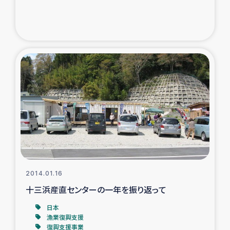
トルコ・シリア地震被災者支援
デニヤヤ小規模紅茶農家支援
コーヒー生産者支援
アイナロ県マウベシ郡でのコーヒー畑改善事業
ベイルート大規模爆発被災者支援
女性の生計向上支援
2014.01.16
アグロフォレストリー（カカオ）事業
十三浜産直センターの一年を振り返って
日本
漁業復興支援
復興支援事業