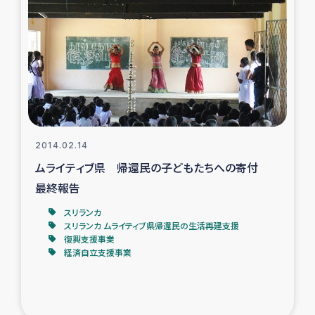
タイ国境ミャンマー移民子ども支援
漁民によるマングローブ植林活動
レバノンでのシリア難民への食糧・越冬支援
レバノンにおける緊急支援
2014.02.14
レバノンでのシリア難民への教育支援事業
ムライティブ県 帰還民の子どもたちへの寄付
最終報告
レバノンでのシリア難民・レバノン人への農業支援
スリランカ
スリランカ ムライティブ県帰還民の生活再建支援
海外ルーツの市民との共生
復興支援事業
経済自立支援事業
神原ゼミxパルシック
石巻市街地在宅被災者支援