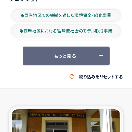
西岸地区での植樹を通した環境保全・緑化事業
西岸地区における循環型社会のモデル形成事業
ツアー参加者の声
もっと見る
山間部農村の水利改善事業
絞り込みをリセットする
緊急救援の時代
森林保全型農業の支援事業
東ティモール豪雨緊急支援
大雨による洪水被災者支援