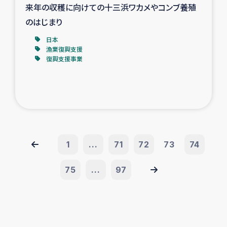
来年の収穫に向けての十三浜ワカメやコンブ養殖
のはじまり
日本
漁業復興支援
復興支援事業
1
...
71
72
73
74
75
...
97