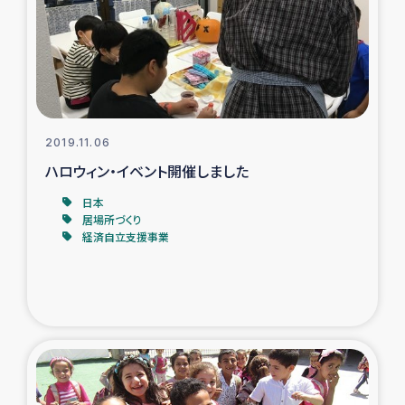
カカオ生産者支援事業
シリア国内避難民・帰還民の生活再建支援
トルコにおけるシリア難民支援事業
2019.11.06
インドネシア中部 スラウェシの地震・津波被災者支援
ハロウィン・イベント開催しました
日本
スリランカ ムライティブ県帰還民の生活再建支援
居場所づくり
経済自立支援事業
スリランカ ジャフナ県干物事業
スリランカ 緊急人道支援
スリランカ南部洪水被災者支援