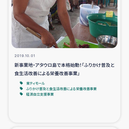
復興応援隊の活動
仮設住宅生活支援・農業復興支援
漁業復興支援
インターン・ボランティア日誌
2019.10.01
新事業地・アタウロ島で本格始動！「ふりかけ普及と
経済自立支援事業
食生活改善による栄養改善事業」
東ティモール
居場所づくり
ふりかけ普及と食生活改善による栄養改善事業
経済自立支援事業
ガザ空爆被災者への食料支援と農家生産支援
ガザ地区における羊の畜産支援