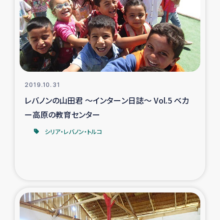
スリランカの南北女性をつなぐサリー・リサイクル・プロ
ジェクト
復興支援事業
民際教育事業
2019.10.31
女性グループPIFWANITAによる食品加工事業
レバノンの山田君 ～インターン日誌～ Vol.5 ベカ
ー高原の教育センター
ガザ人道支援
シリア・レバノン・トルコ
令和6年能登半島地震 緊急支援
国内避難民への物資配付および教育支援
ミャンマー緊急支援