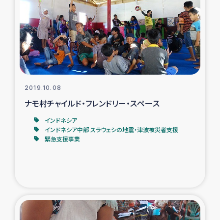
タイ国境ミャンマー移民子ども支援
漁民によるマングローブ植林活動
レバノンでのシリア難民への食糧・越冬支援
レバノンにおける緊急支援
2019.10.08
ナモ村チャイルド・フレンドリー・スペース
レバノンでのシリア難民への教育支援事業
インドネシア
インドネシア中部 スラウェシの地震・津波被災者支援
レバノンでのシリア難民・レバノン人への農業支援
緊急支援事業
海外ルーツの市民との共生
神原ゼミxパルシック
石巻市街地在宅被災者支援