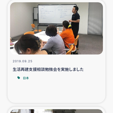
トルコ・シリア地震被災者支援
デニヤヤ小規模紅茶農家支援
コーヒー生産者支援
アイナロ県マウベシ郡でのコーヒー畑改善事業
2019.09.25
ベイルート大規模爆発被災者支援
生活再建支援相談勉強会を実施しました
女性の生計向上支援
日本
アグロフォレストリー（カカオ）事業