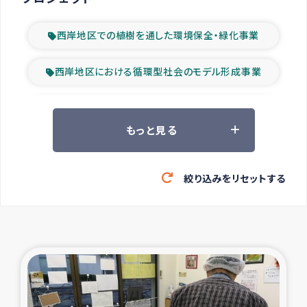
西岸地区での植樹を通した環境保全・緑化事業
西岸地区における循環型社会のモデル形成事業
ツアー参加者の声
もっと見る
山間部農村の水利改善事業
絞り込みをリセットする
緊急救援の時代
森林保全型農業の支援事業
東ティモール豪雨緊急支援
大雨による洪水被災者支援