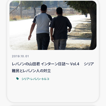
ガザ地区での公園の緑化を通じた支援事業
ガザ地区における被災住民への緊急支援
ガザ地区酪農を通した女性グループの生計支援
ふりかけ普及と食生活改善による栄養改善事業
フェアトレード事業
2019.10.01
レバノンの山田君 インターン日誌～ Vol.4 シリア
緊急支援事業
難民とレバノン人の対立
女性の生計向上を通じた子どもの栄養改善事業
シリア・レバノン・トルコ
民際教育
食べる