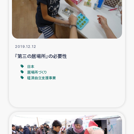
復興応援隊の活動
仮設住宅生活支援・農業復興支援
漁業復興支援
2019.12.12
『第三の居場所』の必要性
インターン・ボランティア日誌
日本
居場所づくり
経済自立支援事業
経済自立支援事業
居場所づくり
ガザ空爆被災者への食料支援と農家生産支援
ガザ地区における羊の畜産支援