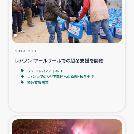
ガザ地区での公園の緑化を通じた支援事業
ガザ地区における被災住民への緊急支援
ガザ地区酪農を通した女性グループの生計支援
ふりかけ普及と食生活改善による栄養改善事業
2019.12.10
レバノン：アールサールでの越冬支援を開始
フェアトレード事業
シリア・レバノン・トルコ
レバノンでのシリア難民への食糧・越冬支援
緊急支援事業
緊急支援事業
女性の生計向上を通じた子どもの栄養改善事業
民際教育
食べる