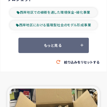
西岸地区での植樹を通した環境保全・緑化事業
西岸地区における循環型社会のモデル形成事業
ツアー参加者の声
もっと見る
山間部農村の水利改善事業
絞り込みをリセットする
緊急救援の時代
森林保全型農業の支援事業
東ティモール豪雨緊急支援
大雨による洪水被災者支援