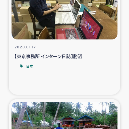
スリランカの南北女性をつなぐサリー・リサイクル・プロ
ジェクト
復興支援事業
民際教育事業
2020.01.17
女性グループPIFWANITAによる食品加工事業
【東京事務所 インターン日誌】勝沼
日本
ガザ人道支援
令和6年能登半島地震 緊急支援
国内避難民への物資配付および教育支援
ミャンマー緊急支援