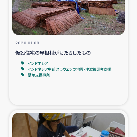
タイ国境ミャンマー移民子ども支援
漁民によるマングローブ植林活動
レバノンでのシリア難民への食糧・越冬支援
2020.01.08
レバノンにおける緊急支援
仮設住宅の屋根材がもたらしたもの
インドネシア
レバノンでのシリア難民への教育支援事業
インドネシア中部 スラウェシの地震・津波被災者支援
緊急支援事業
レバノンでのシリア難民・レバノン人への農業支援
海外ルーツの市民との共生
神原ゼミxパルシック
石巻市街地在宅被災者支援