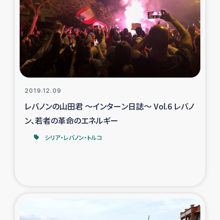
トルコ・シリア地震被災者支援
デニヤヤ小規模紅茶農家支援
コーヒー生産者支援
2019.12.09
アイナロ県マウベシ郡でのコーヒー畑改善事業
レバノンの山田君 ～インターン日誌～ Vol.6 レバノ
ン、若者の革命のエネルギー
ベイルート大規模爆発被災者支援
シリア・レバノン・トルコ
女性の生計向上支援
アグロフォレストリー（カカオ）事業