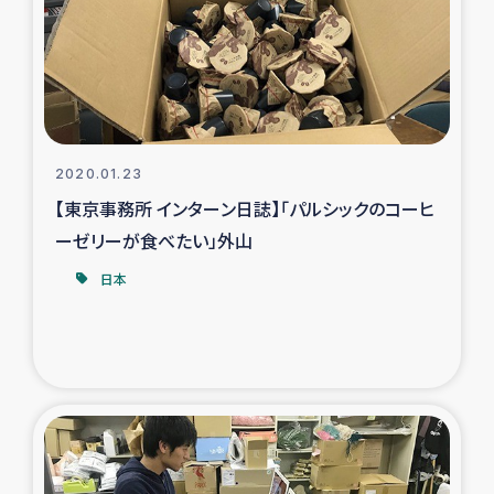
カカオ生産者支援事業
シリア国内避難民・帰還民の生活再建支援
トルコにおけるシリア難民支援事業
2020.01.23
インドネシア中部 スラウェシの地震・津波被災者支援
【東京事務所 インターン日誌】「パルシックのコーヒ
ーゼリーが食べたい」外山
スリランカ ムライティブ県帰還民の生活再建支援
日本
スリランカ ジャフナ県干物事業
スリランカ 緊急人道支援
スリランカ南部洪水被災者支援